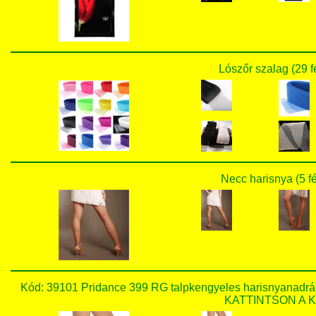
Lószőr szalag (29 f
Necc harisnya (5 f
Kód: 39101 Pridance 399 RG talpkengyeles harisnyanadr
KATTINTSON A KÉ