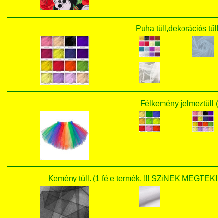
Puha tüll,dekorációs tűll
Félkemény jelmeztüll (
Kemény tüll. (1 féle termék, !!! SZíNEK MEG