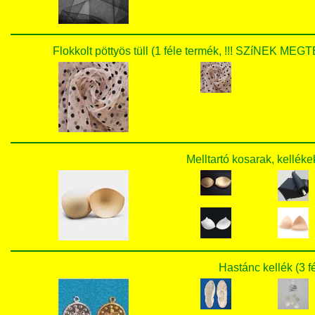
Flokkolt pöttyös tüll (1 féle termék, !!! SZíNEK
Melltartó kosarak, kelléke
Hastánc kellék (3 f