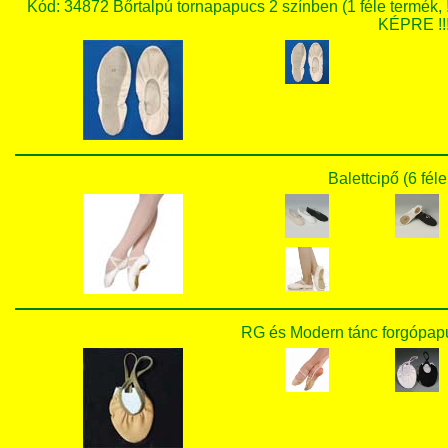
Kód: 34872 Bőrtalpú tornapapucs 2 színben (1 féle te
KÉPRE !!!
Balettcipő (6 fél
RG és Modern tánc forgópapu