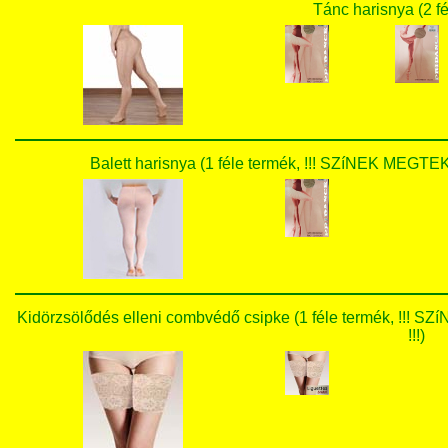
Tánc harisnya (2 fé
Balett harisnya (1 féle termék, !!! SZíNEK ME
Kidörzsölődés elleni combvédő csipke (1 féle termék,
!!!)