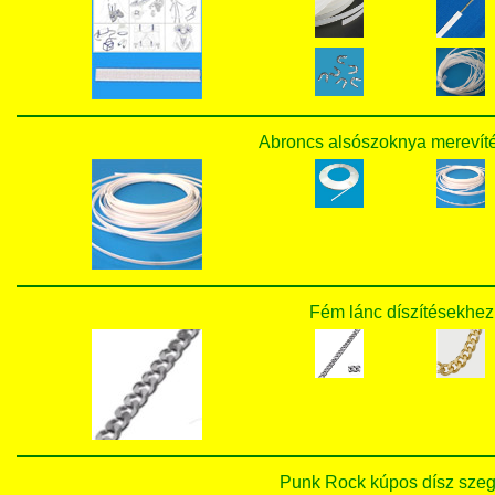
Abroncs alsószoknya merevíté
Fém lánc díszítésekhez 
Punk Rock kúpos dísz szege