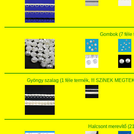
Gombok (7 féle 
Gyöngy szalag (1 féle termék, !!! SZíNEK ME
Halcsont merevítő (21