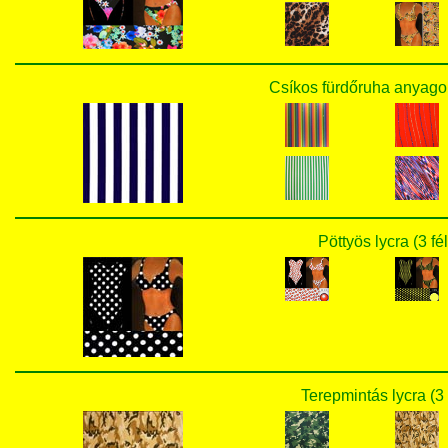
Csíkos fürdőruha anyagok
Pöttyös lycra (3 fé
Terepmintás lycra (3 