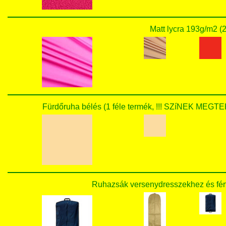
Matt lycra 193g/m2 (2
Fürdőruha bélés (1 féle termék, !!! SZíNEK M
Ruhazsák versenydresszekhez és férfi