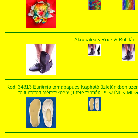
Akrobatikus Rock & Roll tánc
Kód: 34813 Euritmia tornapapucs Kapható üzletünkben szemé
feltüntetett méretekben! (1 féle termék, !!! SZíN