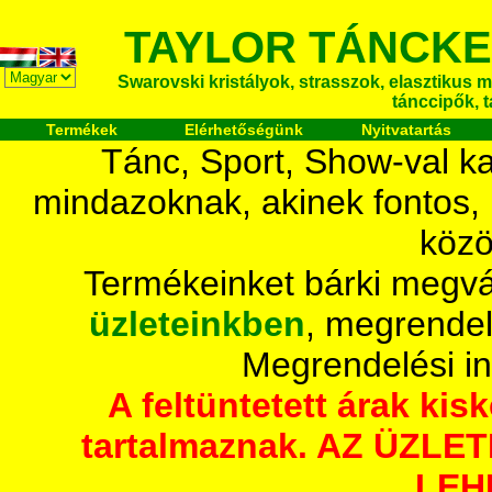
TAYLOR TÁNCKE
Swarovski kristályok, strasszok, elasztikus mét
tánccipők, 
Termékek
Elérhetőségünk
Nyitvatartás
Tánc, Sport, Show-val ka
mindazoknak, akinek fontos,
közö
Termékeinket bárki megvá
üzleteinkben
, megrendel
Megrendelési i
A feltüntetett árak ki
tartalmaznak. AZ ÜZL
LEH