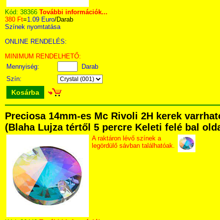
Kód:
38366
További információk...
380 Ft
=
1.09 Euro
/Darab
Színek nyomtatása
ONLINE RENDELÉS:
MINIMUM RENDELHETŐ:
Mennyiség:
Darab
Szín:
Kosárba
Preciosa 14mm-es Mc Rivoli 2H kerek varrhat
(Blaha Lujza tértől 5 percre Keleti felé bal ol
A raktáron lévő színek a
legördülő sávban találhatóak.