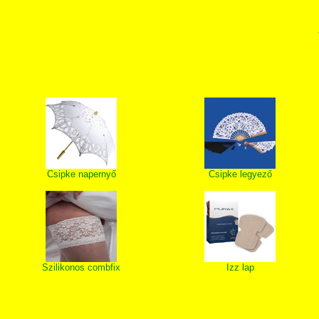
Csipke napernyő
Csipke legyező
Szilikonos combfix
Izz lap