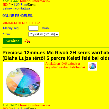
Kód:
36442
További információk...
450 Ft
=
1.29 Euro
/Darab
Színek nyomtatása
ONLINE RENDELÉS:
MINIMUM RENDELHETŐ:
Mennyiség:
Darab
Szín:
Kosárba
Preciosa 12mm-es Mc Rivoli 2H kerek varrhat
(Blaha Lujza tértől 5 percre Keleti felé bal ol
A raktáron lévő színek a
legördülő sávban találhatóak.
Kód:
37820
További információk...
400 Ft
=
1.14 Euro
/Darab