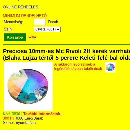
ONLINE RENDELÉS:
MINIMUM RENDELHETŐ:
Mennyiség:
Darab
Szín:
Kosárba
Preciosa 10mm-es Mc Rivoli 2H kerek varrhat
(Blaha Lujza tértől 5 percre Keleti felé bal ol
A raktáron lévő színek a
legördülő sávban találhatóak.
Kód:
38361
További információk...
300 Ft
=
0.86 Euro
/Darab
Színek nyomtatása