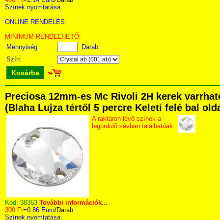
Színek nyomtatása
ONLINE RENDELÉS:
MINIMUM RENDELHETŐ:
Mennyiség:
Darab
Szín:
Kosárba
Preciosa 12mm-es Mc Rivoli 2H kerek varrhat
(Blaha Lujza tértől 5 percre Keleti felé bal ol
A raktáron lévő színek a
legördülő sávban találhatóak.
Kód:
38363
További információk...
300 Ft
=
0.86 Euro
/Darab
Színek nyomtatása