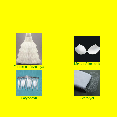
T
Melltartó kosarak
Fodros alsószoknya
Fátyolfésű
Arcfátyol