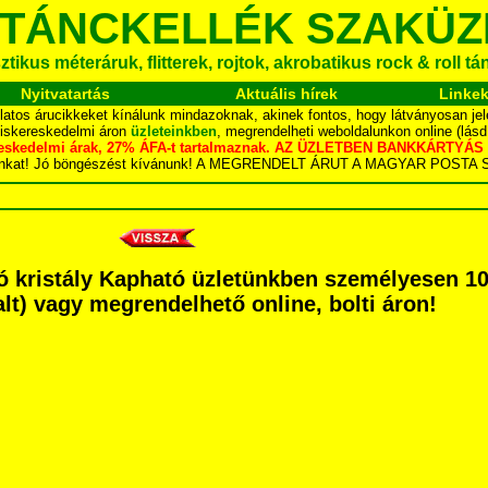
 TÁNCKELLÉK SZAKÜZ
tikus méteráruk, flitterek, rojtok, akrobatikus rock & roll t
Nyitvatartás
Aktuális hírek
Linke
latos árucikkeket kínálunk mindazoknak, akinek fontos, hogy látványosan jel
kiskereskedelmi áron
üzleteinkben
, megrendelheti weboldalunkon online (lás
skereskedelmi árak, 27% ÁFA-t tartalmaznak. AZ ÜZLETBEN BANKKÁRT
dalunkat! Jó böngészést kívánunk! A MEGRENDELT ÁRUT A MAGYAR POS
ó kristály Kapható üzletünkben személyesen 10
dalt) vagy megrendelhető online, bolti áron!