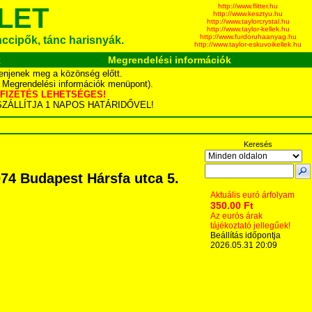
http://www.flitter.hu
LET
http://www.kesztyu.hu
http://www.taylorcrystal.hu
http://www.taylor-kellek.hu
http://www.furdoruhaanyag.hu
ánccipők, tánc harisnyák.
http://www.taylor-eskuvoikellek.hu
k
Megrendelési információk
enjenek meg a közönség előtt.
d Megrendelési információk menüpont).
YÁS FIZETÉS LEHETSÉGES!
TA SZÁLLÍTJA 1 NAPOS HATÁRIDŐVEL!
Keresés
74 Budapest Hársfa utca 5.
Aktuális euró árfolyam
350.00 Ft
Az eurós árak
tájékoztató jellegűek!
Beállítás időpontja
2026.05.31 20:09