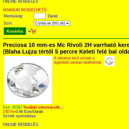
ONLINE RENDELÉS:
MINIMUM RENDELHETŐ:
Mennyiség:
Darab
Szín:
Kosárba
Preciosa 10 mm-es Mc Rivoli 2H varrható ker
(Blaha Lujza tértől 5 percre Keleti felé bal ol
A raktáron lévő színek a
legördülő sávban találhatóak.
Kód:
38360
További információk...
230 Ft
=
0.66 Euro
/Darab
Színek nyomtatása
ONLINE RENDELÉS: