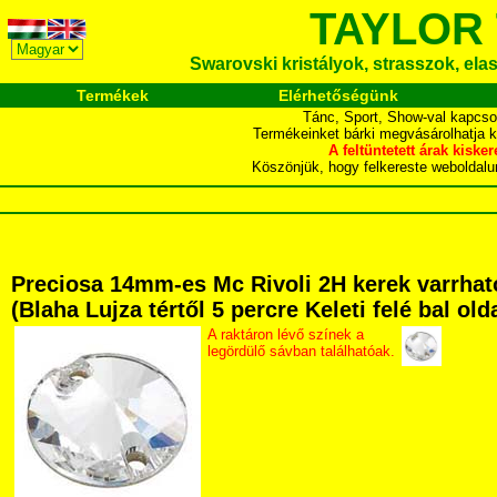
TAYLOR
Swarovski kristályok, strasszok, elasz
Termékek
Elérhetőségünk
Tánc, Sport, Show-val kapcso
Termékeinket bárki megvásárolhatja 
A feltüntetett árak ki
Köszönjük, hogy felkereste webol
Preciosa 14mm-es Mc Rivoli 2H kerek varrhat
(Blaha Lujza tértől 5 percre Keleti felé bal ol
A raktáron lévő színek a
legördülő sávban találhatóak.