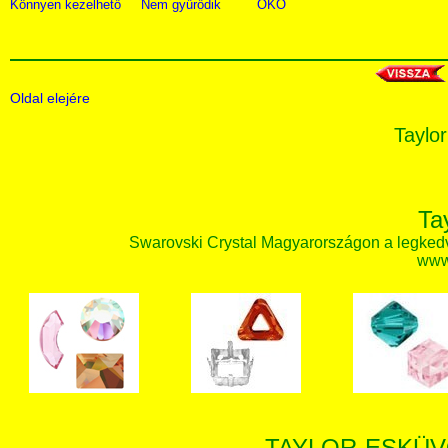
Könnyen kezelhető
Nem gyűrődik
ÖKO
Oldal elejére
Taylor
Ta
Swarovski Crystal Magyarországon a legked
www.
TAYLOR-ESKÜV