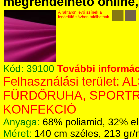
megrendelhető online, 
A raktáron lévő színek a
legördülő sávban találhatóak.
Kód:
39100
További informác
Felhasználási terület:
FÜRDŐRUHA, SPORTR
KONFEKCIÓ
Anyaga:
68% poliamid, 32% el
Méret:
140 cm széles, 213 gr