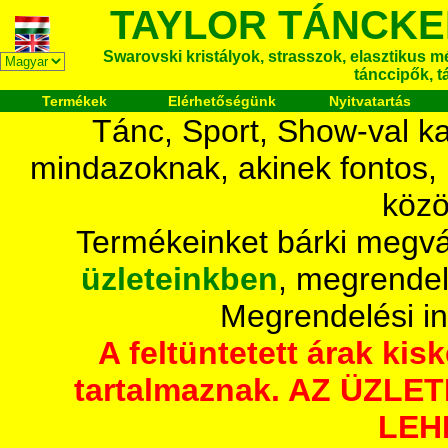
TAYLOR TÁNCKE
Swarovski kristályok, strasszok, elasztikus mét
tánccipők, t
Termékek
Elérhetőségünk
Nyitvatartás
Tánc, Sport, Show-val ka
mindazoknak, akinek fontos,
közö
Termékeinket bárki megvá
üzleteinkben
, megrendel
Megrendelési i
A feltüntetett árak ki
tartalmaznak. AZ ÜZL
LEH