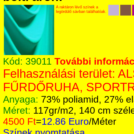
A raktáron lévő színek a
legördülő sávban találhatóak.
Kód:
39011
További informáci
Felhasználási terület:
FŰRDŐRUHA, SPORTR
Anyaga:
73% poliamid, 27% el
Méret:
117gr/m2, 140 cm szél
4500 Ft
=
12.86 Euro
/Méter
Színek nyomtatása