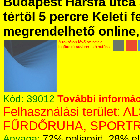
Budapest Hársfa utca 
tértől 5 percre Keleti f
megrendelhető online, 
A raktáron lévő színek a
legördülő sávban találhatóak.
Kód:
39012
További informác
Felhasználási terület:
FŰRDŐRUHA, SPORTR
Anyaga:
72% poliamid, 28% el