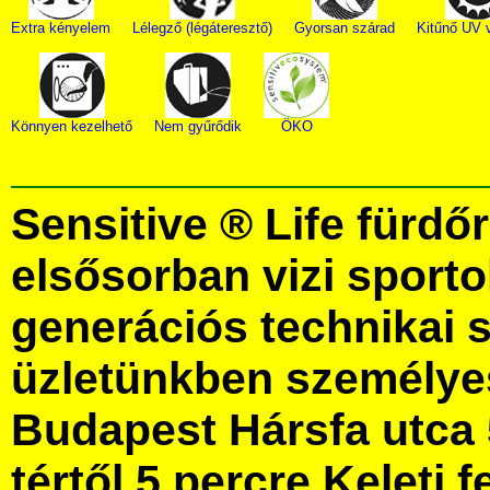
Extra kényelem
Lélegző (légáteresztő)
Gyorsan szárad
Kitűnő UV 
Könnyen kezelhető
Nem gyűrődik
ÖKO
Sensitive ® Life fürd
elsősorban vizi sporto
generációs technikai 
üzletünkben személye
Budapest Hársfa utca 
tértől 5 percre Keleti f