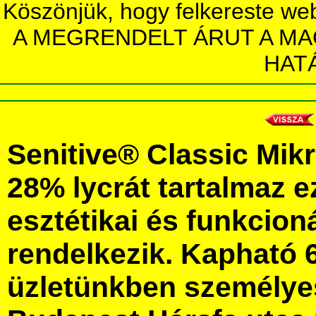
Köszönjük, hogy felkereste we
A MEGRENDELT ÁRUT A MA
HAT
Senitive® Classic Mik
28% lycrát tartalmaz e
esztétikai és funkcion
rendelkezik. Kapható 
üzletünkben személye