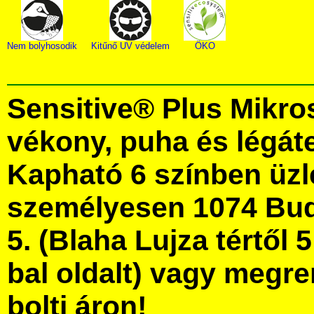
Nem bolyhosodik
Kitűnő UV védelem
ÖKO
Sensitive® Plus Mikros
vékony, puha és légát
Kapható 6 színben üz
személyesen 1074 Bud
5. (Blaha Lujza tértől 5
bal oldalt) vagy megre
bolti áron!