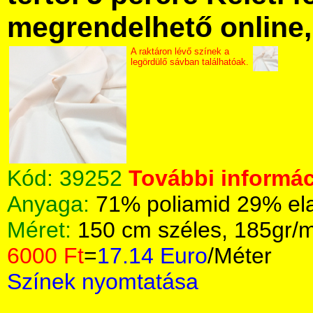
megrendelhető online, 
A raktáron lévő színek a
legördülő sávban találhatóak.
Kód:
39252
További informác
Anyaga:
71% poliamid 29% el
Méret:
150 cm széles, 185gr/
6000 Ft
=
17.14 Euro
/Méter
Színek nyomtatása