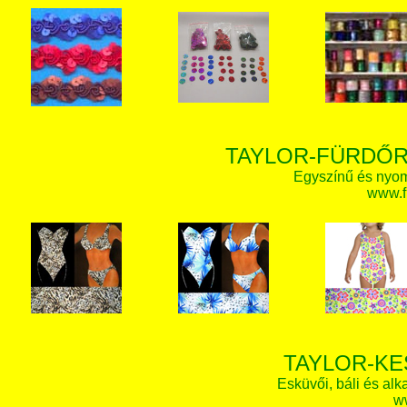
TAYLOR-FÜRDŐR
Egyszínű és nyom
www.f
TAYLOR-KE
Esküvői, báli és alk
w