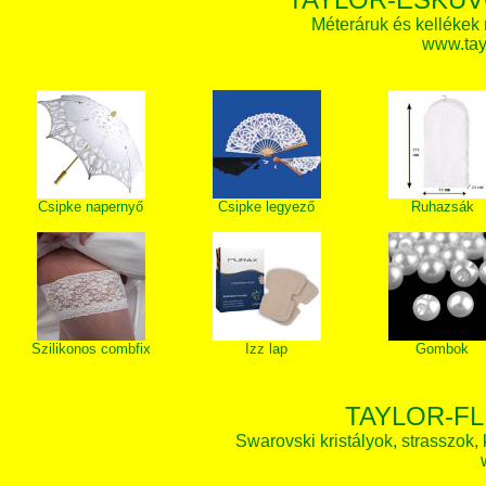
Méteráruk és kellékek
www.tay
Csipke napernyő
Csipke legyező
Ruhazsák
Szilikonos combfix
Izz lap
Gombok
TAYLOR-FL
Swarovski kristályok, strasszok, k