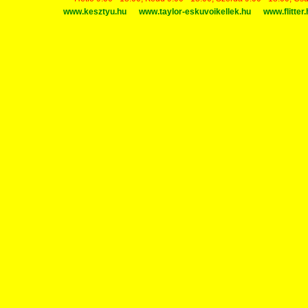
www.kesztyu.hu
www.taylor-eskuvoikellek.hu
www.flitter.