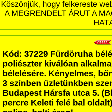
Köszönjük, hogy felkereste we
A MEGRENDELT ÁRUT A MA
HAT
Kód: 37229 Fürdöruha bélés
poliészter kiválóan alkalm
bélelésére. Kényelmes, bőr
3 színben üzletünkben sz
Budapest Hársfa utca 5. (Bl
percre Keleti felé bal olda