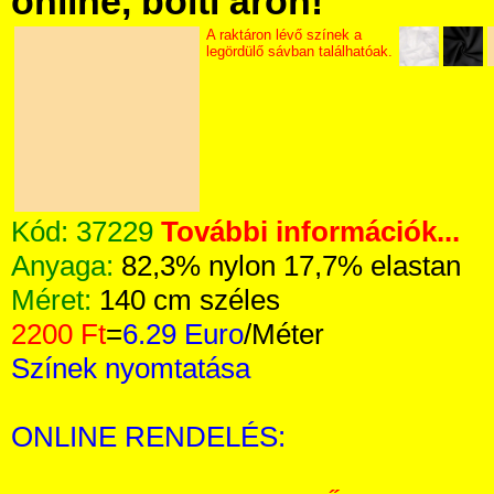
online, bolti áron!
A raktáron lévő színek a
legördülő sávban találhatóak.
Kód:
37229
További információk...
Anyaga:
82,3% nylon 17,7% elastan
Méret:
140 cm széles
2200 Ft
=
6.29 Euro
/Méter
Színek nyomtatása
ONLINE RENDELÉS: