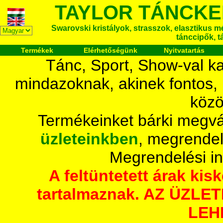
TAYLOR TÁNCKE
Swarovski kristályok, strasszok, elasztikus mét
tánccipők, t
Termékek
Elérhetőségünk
Nyitvatartás
Tánc, Sport, Show-val ka
mindazoknak, akinek fontos,
közö
Termékeinket bárki megvá
üzleteinkben
, megrendel
Megrendelési i
A feltüntetett árak ki
tartalmaznak. AZ ÜZL
LEH