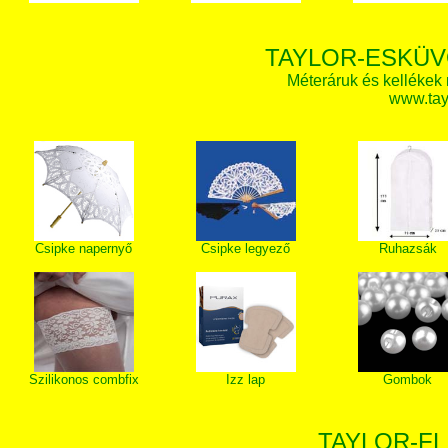
TAYLOR-ESKÜV
Méteráruk és kellékek
www.tay
Csipke napernyő
Csipke legyező
Ruhazsák
Szilikonos combfix
Izz lap
Gombok
TAYLOR-FL