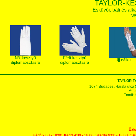
TAYLOR-KE
Esküvői, báli és alk
w
Női kesztyű
Férfi kesztyű
Ujj nélküli
diplomaosztásra
diplomaosztásra
TAYLOR 
1074 Budapest Hársfa utca 5-7
Mobi
Email:
Üzle
Hétfő 9:00 - 18:00, Kedd 9:00 - 18:00, Szerda 9:00 - 18:00, Cs