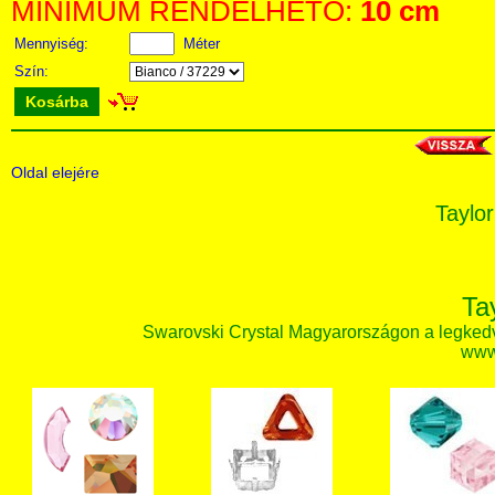
MINIMUM RENDELHETŐ:
10 cm
Mennyiség:
Méter
Szín:
Kosárba
Oldal elejére
Taylor
Ta
Swarovski Crystal Magyarországon a legked
www.