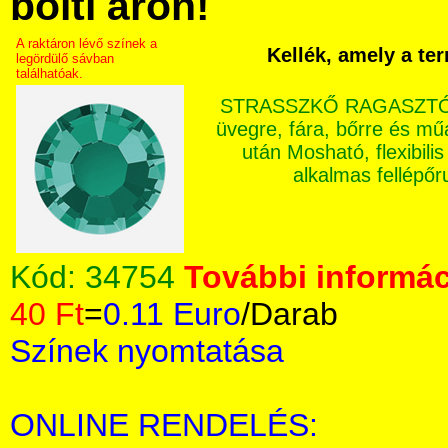
bolti áron!
A raktáron lévő színek a
Kellék, amely a te
legördülő sávban
találhatóak.
STRASSZKŐ RAGASZTÓ: Ex
üvegre, fára, bőrre és m
után Mosható, flexibilis
alkalmas fellépő
Kód:
34754
További informác
40 Ft
=
0.11 Euro
/Darab
Színek nyomtatása
ONLINE RENDELÉS: