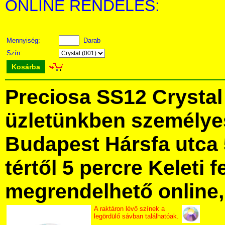
ONLINE RENDELÉS:
Mennyiség:
Darab
Szín:
Kosárba
Preciosa SS12 Crysta
üzletünkben személye
Budapest Hársfa utca 
tértől 5 percre Keleti f
megrendelhető online, 
A raktáron lévő színek a
legördülő sávban találhatóak.