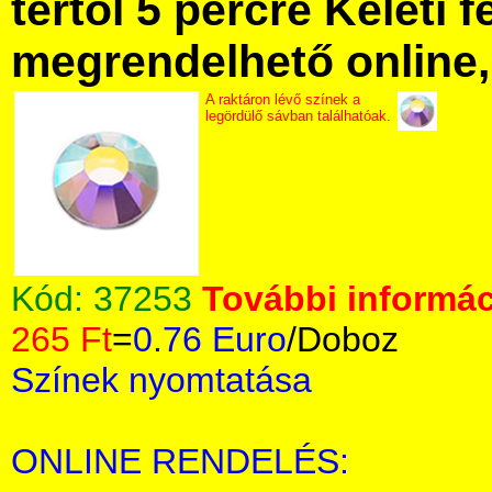
tértől 5 percre Keleti f
megrendelhető online, 
A raktáron lévő színek a
legördülő sávban találhatóak.
Kód:
37253
További informác
265 Ft
=
0.76 Euro
/Doboz
Színek nyomtatása
ONLINE RENDELÉS: