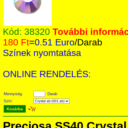
Kód:
38320
További informác
180 Ft
=
0.51 Euro
/Darab
Színek nyomtatása
ONLINE RENDELÉS:
Mennyiség:
Darab
Szín:
Kosárba
Preciosa SS40 Crysta