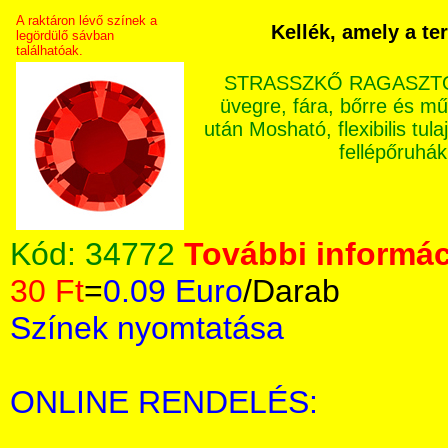
A raktáron lévő színek a
Kellék, amely a t
legördülő sávban
találhatóak.
STRASSZKŐ RAGASZTÓ: Ex
üvegre, fára, bőrre és m
után Mosható, flexibilis tul
fellépőruhá
Kód:
34772
További informác
30 Ft
=
0.09 Euro
/Darab
Színek nyomtatása
ONLINE RENDELÉS: