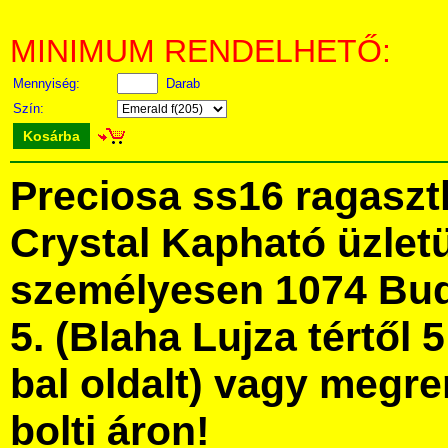
MINIMUM RENDELHETŐ:
Mennyiség:
Darab
Szín:
Kosárba
Preciosa ss16 ragaszt
Crystal Kapható üzle
személyesen 1074 Bud
5. (Blaha Lujza tértől 5
bal oldalt) vagy megre
bolti áron!