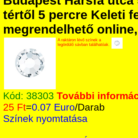
Budapest Hársfa utca 
tértől 5 percre Keleti f
megrendelhető online, 
A raktáron lévő színek a
legördülő sávban találhatóak.
Kód:
38303
További informác
25 Ft
=
0.07 Euro
/Darab
Színek nyomtatása