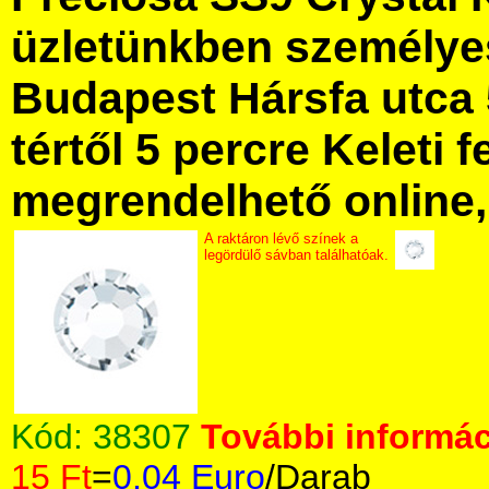
üzletünkben személye
Budapest Hársfa utca 
tértől 5 percre Keleti f
megrendelhető online, 
A raktáron lévő színek a
legördülő sávban találhatóak.
Kód:
38307
További informác
15 Ft
=
0.04 Euro
/Darab