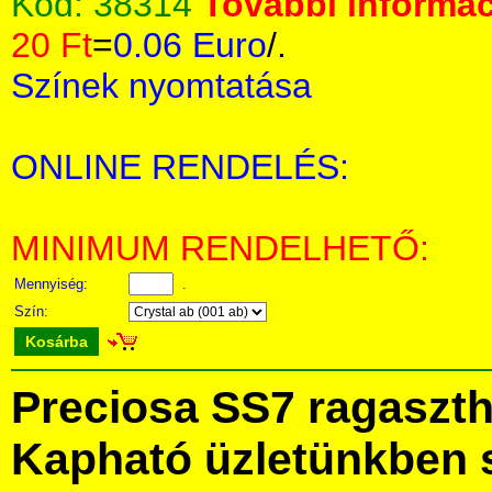
Kód:
38314
További informác
20 Ft
=
0.06 Euro
/.
Színek nyomtatása
ONLINE RENDELÉS:
MINIMUM RENDELHETŐ:
Mennyiség:
.
Szín:
Kosárba
Preciosa SS7 ragasztha
Kapható üzletünkben 