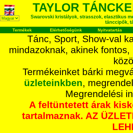
TAYLOR TÁNCKE
Swarovski kristályok, strasszok, elasztikus mét
tánccipők, t
Termékek
Elérhetőségünk
Nyitvatartás
Tánc, Sport, Show-val ka
mindazoknak, akinek fontos,
közö
Termékeinket bárki megvá
üzleteinkben
, megrendel
Megrendelési i
A feltüntetett árak ki
tartalmaznak. AZ ÜZL
LEH