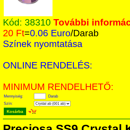
Kód:
38310
További informác
20 Ft
=
0.06 Euro
/Darab
Színek nyomtatása
ONLINE RENDELÉS:
MINIMUM RENDELHETŐ:
Mennyiség:
Darab
Szín:
Kosárba
Preciosa SS9 Crystal