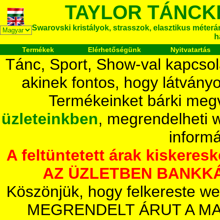
TAYLOR TÁNCK
Swarovski kristályok, strasszok, elasztikus méteráru
h
Termékek
Elérhetőségünk
Nyitvatartás
Tánc, Sport, Show-val kapcsol
akinek fontos, hogy látvány
Termékeinket bárki megv
üzleteinkben
, megrendelheti 
inform
A feltüntetett árak kiskeres
AZ ÜZLETBEN BANKKÁ
Köszönjük, hogy felkereste we
MEGRENDELT ÁRUT A MA