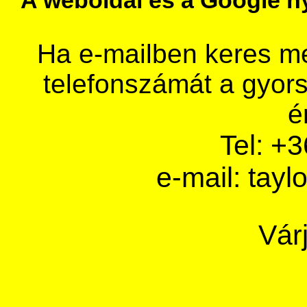
A weboldal és a Google nyi
Ha e-mailben keres m
telefonszámát a gyor
é
Tel: +
e-mail: tay
Vár