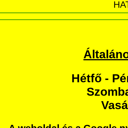
HA
Általáno
Hétfő - Pé
Szombat
Vasá