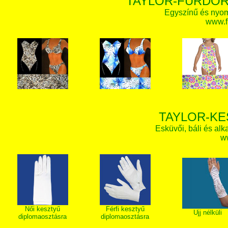
TAYLOR-FÜRDŐR
Egyszínű és nyom
www.f
TAYLOR-KE
Esküvői, báli és alk
w
Női kesztyű
Férfi kesztyű
Ujj nélküli
diplomaosztásra
diplomaosztásra