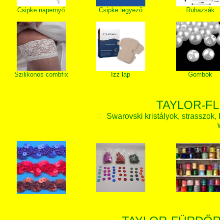
Csipke napernyő
Csipke legyező
Ruhazsák
Szilikonos combfix
Izz lap
Gombok
TAYLOR-FL
Swarovski kristályok, strasszok, k