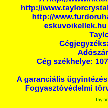
http://www.taylorcrysta
http://www.furdoru
eskuvoikellek.hu
Taylo
Cégjegyzéks
Adószám
Cég székhelye: 107
A garanciális ügyintézé
Fogyasztóvédelmi törv
Taylor