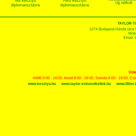
Női kesztyű
Férfi kesztyű
Ujj nélküli
diplomaosztásra
diplomaosztásra
TAYLOR 
1074 Budapest Hársfa utca 5-7
Mobi
Email:
Üzle
Hétfő 9:00 - 18:00, Kedd 9:00 - 18:00, Szerda 9:00 - 18:00, Cs
www.kesztyu.hu
www.taylor-eskuvoikellek.hu
www.flitter.