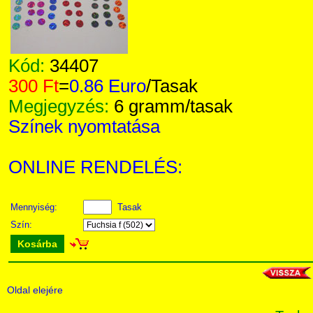
Kód:
34407
300 Ft
=
0.86 Euro
/Tasak
Megjegyzés:
6 gramm/tasak
Színek nyomtatása
ONLINE RENDELÉS:
Mennyiség:
Tasak
Szín:
Kosárba
Oldal elejére