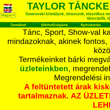
TAYLOR TÁNCKE
Swarovski kristályok, strasszok, elasztikus mét
tánccipők, t
Termékek
Elérhetőségünk
Nyitvatartás
Tánc, Sport, Show-val ka
mindazoknak, akinek fontos,
közö
Termékeinket bárki megvá
üzleteinkben
, megrendel
Megrendelési i
A feltüntetett árak ki
tartalmaznak. AZ ÜZL
LEH