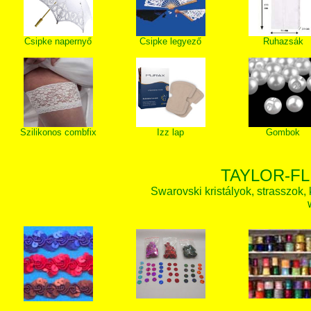
Csipke napernyő
Csipke legyező
Ruhazsák
Szilikonos combfix
Izz lap
Gombok
TAYLOR-FL
Swarovski kristályok, strasszok, k