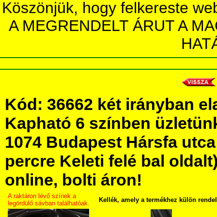
Köszönjük, hogy felkereste we
A MEGRENDELT ÁRUT A MA
HAT
Kód: 36662 két irányban el
Kapható 6 színben üzletü
1074 Budapest Hársfa utca 5
percre Keleti felé bal olda
online, bolti áron!
A raktáron lévő színek a
Kellék, amely a termékhez külön rende
legördülő sávban találhatóak.