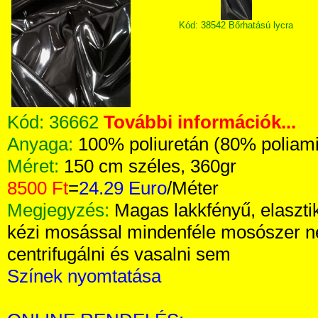
Kód: 38542 Bőrhatású lycra
Kód:
36662
További információk...
Anyaga:
100% poliuretán (80% poliam
Méret:
150 cm széles, 360gr
8500 Ft
=
24.29 Euro
/Méter
Megjegyzés:
Magas lakkfényű, elaszti
kézi mosással mindenféle mosószer n
centrifugálni és vasalni sem
Színek nyomtatása