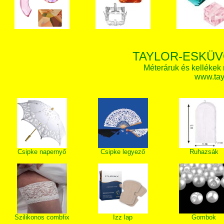
TAYLOR-ESKÜV
Méteráruk és kellékek
www.tay
Csipke napernyő
Csipke legyező
Ruhazsák
Szilikonos combfix
Izz lap
Gombok