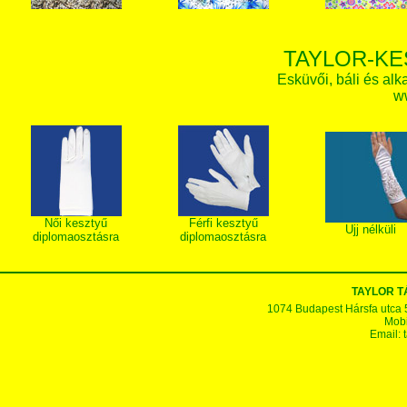
TAYLOR-KE
Esküvői, báli és alk
w
Női kesztyű
Férfi kesztyű
Ujj nélküli
diplomaosztásra
diplomaosztásra
TAYLOR 
1074 Budapest Hársfa utca 5-7
Mobi
Email: