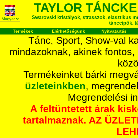
TAYLOR TÁNCKE
Swarovski kristályok, strasszok, elasztikus mét
tánccipők, t
Termékek
Elérhetőségünk
Nyitvatartás
Tánc, Sport, Show-val ka
mindazoknak, akinek fontos,
közö
Termékeinket bárki megvá
üzleteinkben
, megrendel
Megrendelési i
A feltüntetett árak ki
tartalmaznak. AZ ÜZL
LEH