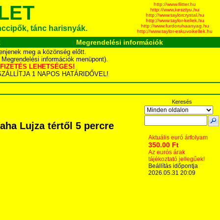
http://www.flitter.hu
LET
http://www.kesztyu.hu
http://www.taylorcrystal.hu
http://www.taylor-kellek.hu
http://www.furdoruhaanyag.hu
ánccipők, tánc harisnyák.
http://www.taylor-eskuvoikellek.hu
k
Megrendelési információk
enjenek meg a közönség előtt.
d Megrendelési információk menüpont).
YÁS FIZETÉS LEHETSÉGES!
TA SZÁLLÍTJA 1 NAPOS HATÁRIDŐVEL!
Keresés
ha Lujza tértől 5 percre
Aktuális euró árfolyam
350.00 Ft
Az eurós árak
tájékoztató jellegűek!
Beállítás időpontja
2026.05.31 20:09