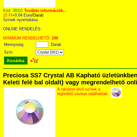
Kód:
38311
További információk...
15 Ft
=
0.04 Euro
/Darab
Színek nyomtatása
ONLINE RENDELÉS:
MINIMUM RENDELHETŐ:
100
Mennyiség:
Darab
Szín:
Kosárba
Preciosa SS7 Crystal AB Kapható üzletünkben 
Keleti felé bal oldalt) vagy megrendelhető onli
A raktáron lévő színek a
legördülő sávban találhatóak.