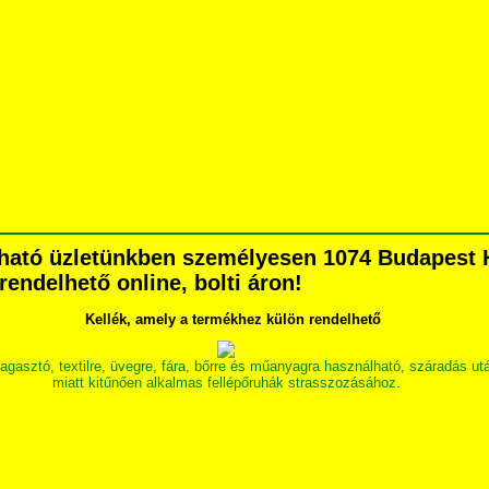
pható üzletünkben személyesen 1074 Budapest H
grendelhető online, bolti áron!
Kellék, amely a termékhez külön rendelhető
ó, textilre, üvegre, fára, bőrre és műanyagra használható, száradás után 
miatt kitűnően alkalmas fellépőruhák strasszozásához.