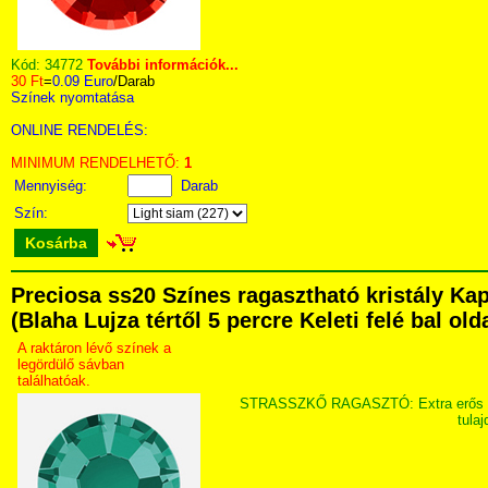
Kód:
34772
További információk...
30 Ft
=
0.09 Euro
/Darab
Színek nyomtatása
ONLINE RENDELÉS:
MINIMUM RENDELHETŐ:
1
Mennyiség:
Darab
Szín:
Kosárba
Preciosa ss20 Színes ragasztható kristály Ka
(Blaha Lujza tértől 5 percre Keleti felé bal ol
A raktáron lévő színek a
legördülő sávban
találhatóak.
STRASSZKŐ RAGASZTÓ: Extra erős ragasz
tula