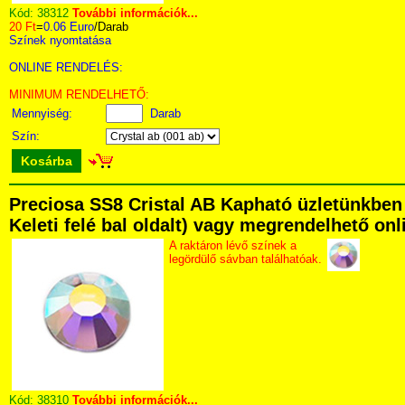
Kód:
38312
További információk...
20 Ft
=
0.06 Euro
/Darab
Színek nyomtatása
ONLINE RENDELÉS:
MINIMUM RENDELHETŐ:
Mennyiség:
Darab
Szín:
Kosárba
Preciosa SS8 Cristal AB Kapható üzletünkben 
Keleti felé bal oldalt) vagy megrendelhető onli
A raktáron lévő színek a
legördülő sávban találhatóak.
Kód:
38310
További információk...