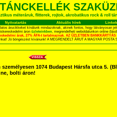
 TÁNCKELLÉK SZAKÜZ
tikus méteráruk, flitterek, rojtok, akrobatikus rock & roll t
Nyitvatartás
Aktuális hírek
Linke
latos árucikkeket kínálunk mindazoknak, akinek fontos, hogy látványosan jel
kiskereskedelmi áron
üzleteinkben
, megrendelheti weboldalunkon online (lás
skereskedelmi árak, 27% ÁFA-t tartalmaznak. AZ ÜZLETBEN BANKKÁRT
dalunkat! Jó böngészést kívánunk! A MEGRENDELT ÁRUT A MAGYAR POS
személyesen 1074 Budapest Hársfa utca 5. (Bla
ne, bolti áron!