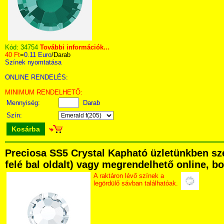
Kód:
34754
További információk...
40 Ft
=
0.11 Euro
/Darab
Színek nyomtatása
ONLINE RENDELÉS:
MINIMUM RENDELHETŐ:
Mennyiség:
Darab
Szín:
Kosárba
Preciosa SS5 Crystal Kapható üzletünkben sze
felé bal oldalt) vagy megrendelhető online, bo
A raktáron lévő színek a
legördülő sávban találhatóak.