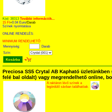
Kód:
38313
További információk...
15 Ft
=
0.04 Euro
/Darab
Színek nyomtatása
ONLINE RENDELÉS:
MINIMUM RENDELHETŐ:
Mennyiség:
Darab
Szín:
Kosárba
Preciosa SS5 Crytal AB Kapható üzletünkben s
felé bal oldalt) vagy megrendelhető online, bo
A raktáron lévő színek a
legördülő sávban találhatóak.