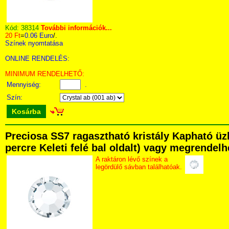
Kód:
38314
További információk...
20 Ft
=
0.06 Euro
/.
Színek nyomtatása
ONLINE RENDELÉS:
MINIMUM RENDELHETŐ:
Mennyiség:
.
Szín:
Kosárba
Preciosa SS7 ragasztható kristály Kapható üz
percre Keleti felé bal oldalt) vagy megrendelhe
A raktáron lévő színek a
legördülő sávban találhatóak.