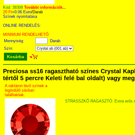
Kód:
38308
További információk...
20 Ft
=
0.06 Euro
/Darab
Színek nyomtatása
ONLINE RENDELÉS:
MINIMUM RENDELHETŐ:
Mennyiség:
Darab
Szín:
Kosárba
Preciosa ss16 ragasztható színes Crystal Ka
tértől 5 percre Keleti felé bal oldalt) vagy me
A raktáron lévő színek a
legördülő sávban
találhatóak.
STRASSZKŐ RAGASZTÓ: Extra erős ragaszt