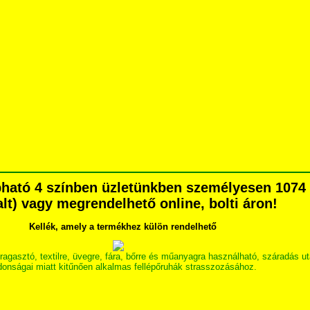
pható 4 színben üzletünkben személyesen 1074 
dalt) vagy megrendelhető online, bolti áron!
Kellék, amely a termékhez külön rendelhető
tó, textilre, üvegre, fára, bőrre és műanyagra használható, száradás után
jdonságai miatt kitűnően alkalmas fellépőruhák strasszozásához.