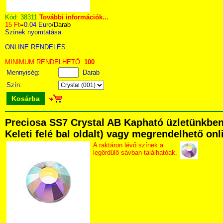
Kód:
38311
További információk...
15 Ft
=
0.04 Euro
/Darab
Színek nyomtatása
ONLINE RENDELÉS:
MINIMUM RENDELHETŐ:
100
Mennyiség:
Darab
Szín:
Kosárba
Preciosa SS7 Crystal AB Kapható üzletünkben 
Keleti felé bal oldalt) vagy megrendelhető onli
A raktáron lévő színek a
legördülő sávban találhatóak.