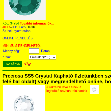
Kód:
34754
További információk...
40 Ft
=
0.11 Euro
/Darab
Színek nyomtatása
ONLINE RENDELÉS:
MINIMUM RENDELHETŐ:
Mennyiség:
Darab
Szín:
Kosárba
Preciosa SS5 Crystal Kapható üzletünkben sze
felé bal oldalt) vagy megrendelhető online, bo
A raktáron lévő színek a
legördülő sávban találhatóak.