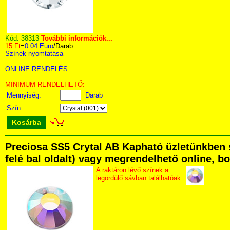
Kód:
38313
További információk...
15 Ft
=
0.04 Euro
/Darab
Színek nyomtatása
ONLINE RENDELÉS:
MINIMUM RENDELHETŐ:
Mennyiség:
Darab
Szín:
Kosárba
Preciosa SS5 Crytal AB Kapható üzletünkben s
felé bal oldalt) vagy megrendelhető online, bo
A raktáron lévő színek a
legördülő sávban találhatóak.