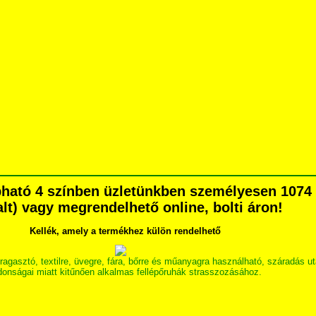
pható 4 színben üzletünkben személyesen 1074 
dalt) vagy megrendelhető online, bolti áron!
Kellék, amely a termékhez külön rendelhető
tó, textilre, üvegre, fára, bőrre és műanyagra használható, száradás után
jdonságai miatt kitűnően alkalmas fellépőruhák strasszozásához.