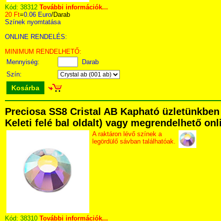
Kód:
38312
További információk...
20 Ft
=
0.06 Euro
/Darab
Színek nyomtatása
ONLINE RENDELÉS:
MINIMUM RENDELHETŐ:
Mennyiség:
Darab
Szín:
Kosárba
Preciosa SS8 Cristal AB Kapható üzletünkben 
Keleti felé bal oldalt) vagy megrendelhető onli
A raktáron lévő színek a
legördülő sávban találhatóak.
Kód:
38310
További információk...