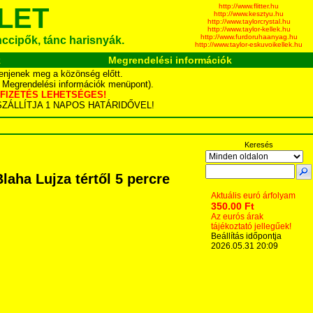
http://www.flitter.hu
LET
http://www.kesztyu.hu
http://www.taylorcrystal.hu
http://www.taylor-kellek.hu
http://www.furdoruhaanyag.hu
ánccipők, tánc harisnyák.
http://www.taylor-eskuvoikellek.hu
k
Megrendelési információk
enjenek meg a közönség előtt.
d Megrendelési információk menüpont).
YÁS FIZETÉS LEHETSÉGES!
TA SZÁLLÍTJA 1 NAPOS HATÁRIDŐVEL!
Keresés
aha Lujza tértől 5 percre
Aktuális euró árfolyam
350.00 Ft
Az eurós árak
tájékoztató jellegűek!
Beállítás időpontja
2026.05.31 20:09