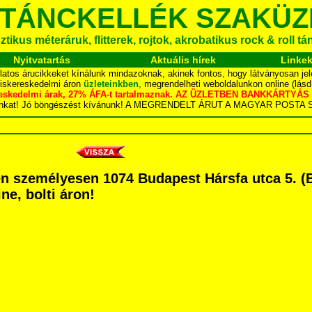
 TÁNCKELLÉK SZAKÜZ
tikus méteráruk, flitterek, rojtok, akrobatikus rock & roll t
Nyitvatartás
Aktuális hírek
Linke
latos árucikkeket kínálunk mindazoknak, akinek fontos, hogy látványosan jel
kiskereskedelmi áron
üzleteinkben
, megrendelheti weboldalunkon online (lás
skereskedelmi árak, 27% ÁFA-t tartalmaznak. AZ ÜZLETBEN BANKKÁRT
dalunkat! Jó böngészést kívánunk! A MEGRENDELT ÁRUT A MAGYAR POS
 személyesen 1074 Budapest Hársfa utca 5. (Bl
ne, bolti áron!