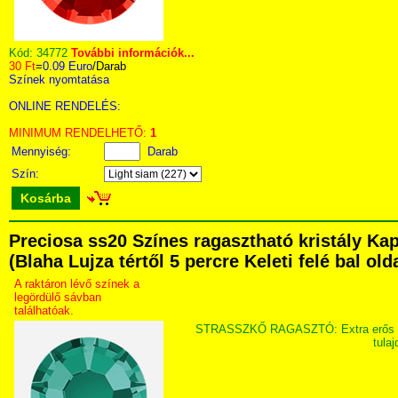
Kód:
34772
További információk...
30 Ft
=
0.09 Euro
/Darab
Színek nyomtatása
ONLINE RENDELÉS:
MINIMUM RENDELHETŐ:
1
Mennyiség:
Darab
Szín:
Kosárba
Preciosa ss20 Színes ragasztható kristály Ka
(Blaha Lujza tértől 5 percre Keleti felé bal ol
A raktáron lévő színek a
legördülő sávban
találhatóak.
STRASSZKŐ RAGASZTÓ: Extra erős ragasz
tula