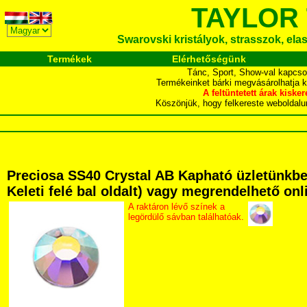
TAYLOR
Swarovski kristályok, strasszok, elasz
Termékek
Elérhetőségünk
Tánc, Sport, Show-val kapcso
Termékeinket bárki megvásárolhatja 
A feltüntetett árak ki
Köszönjük, hogy felkereste webol
Preciosa SS40 Crystal AB Kapható üzletünkben
Keleti felé bal oldalt) vagy megrendelhető onli
A raktáron lévő színek a
legördülő sávban találhatóak.