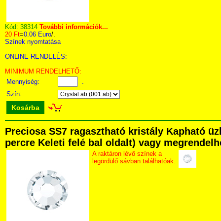
Kód:
38314
További információk...
20 Ft
=
0.06 Euro
/.
Színek nyomtatása
ONLINE RENDELÉS:
MINIMUM RENDELHETŐ:
Mennyiség:
.
Szín:
Kosárba
Preciosa SS7 ragasztható kristály Kapható üz
percre Keleti felé bal oldalt) vagy megrendelhe
A raktáron lévő színek a
legördülő sávban találhatóak.