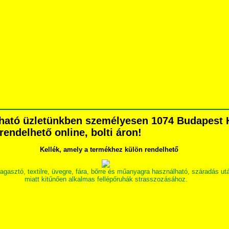
pható üzletünkben személyesen 1074 Budapest H
grendelhető online, bolti áron!
Kellék, amely a termékhez külön rendelhető
ó, textilre, üvegre, fára, bőrre és műanyagra használható, száradás után 
miatt kitűnően alkalmas fellépőruhák strasszozásához.