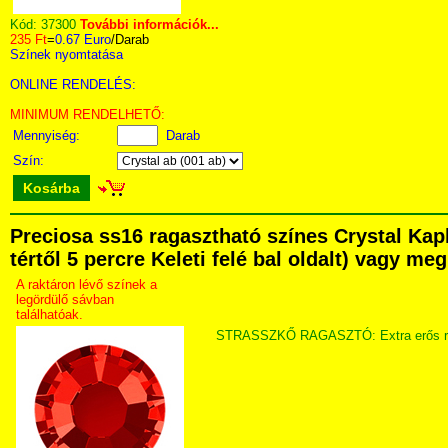
Kód:
37300
További információk...
235 Ft
=
0.67 Euro
/Darab
Színek nyomtatása
ONLINE RENDELÉS:
MINIMUM RENDELHETŐ:
Mennyiség:
Darab
Szín:
Kosárba
Preciosa ss16 ragasztható színes Crystal Ka
tértől 5 percre Keleti felé bal oldalt) vagy me
A raktáron lévő színek a
legördülő sávban
találhatóak.
STRASSZKŐ RAGASZTÓ: Extra erős ragaszt