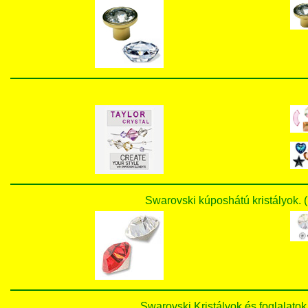
Swarovski kúposhátú kristályok
Swarovski Kristályok és foglala