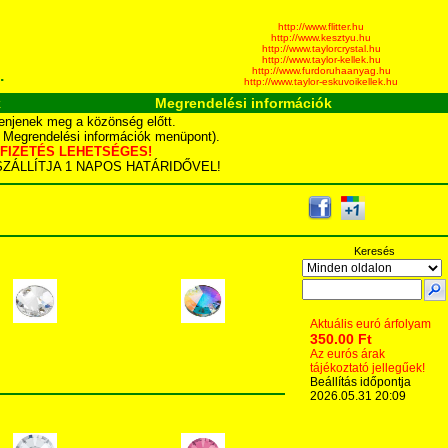
http://www.flitter.hu
http://www.kesztyu.hu
http://www.taylorcrystal.hu
http://www.taylor-kellek.hu
http://www.furdoruhaanyag.hu
.
http://www.taylor-eskuvoikellek.hu
k
Megrendelési információk
enjenek meg a közönség előtt.
d Megrendelési információk menüpont).
YÁS FIZETÉS LEHETSÉGES!
TA SZÁLLÍTJA 1 NAPOS HATÁRIDŐVEL!
Keresés
Aktuális euró árfolyam
350.00 Ft
Az eurós árak
tájékoztató jellegűek!
Beállítás időpontja
2026.05.31 20:09