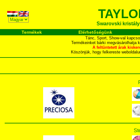
TAYLO
Swarovski kristályo
Termékek
Elérhetőségünk
Tánc, Sport, Show-val kapcso
Termékeinket bárki megvásárolhatja 
A feltüntetett árak ki
Köszönjük, hogy felkereste webol
St