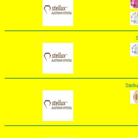
S
Stell