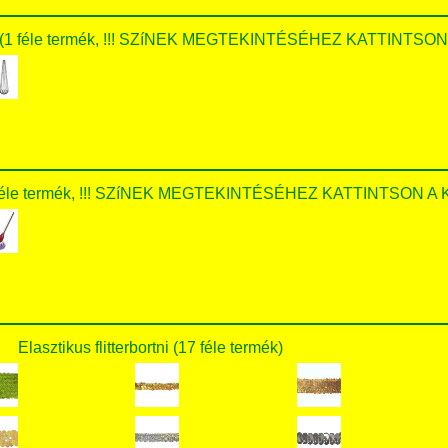
hoz (1 féle termék, !!! SZíNEK MEGTEKINTÉSÉHEZ KATTINTSON 
(1 féle termék, !!! SZíNEK MEGTEKINTÉSÉHEZ KATTINTSON A K
Elasztikus flitterbortni (17 féle termék)