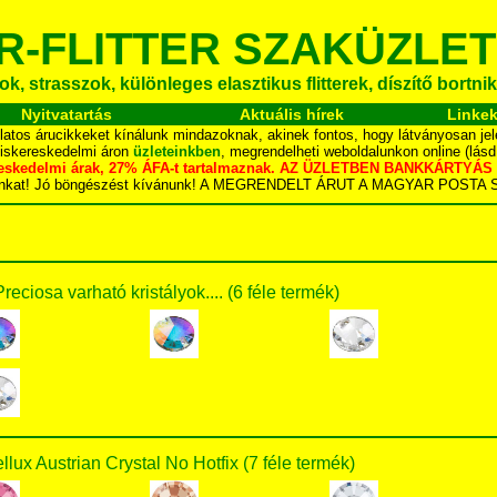
R-FLITTER SZAKÜZLET
k, strasszok, különleges elasztikus flitterek, díszítő bortnik
Nyitvatartás
Aktuális hírek
Linke
latos árucikkeket kínálunk mindazoknak, akinek fontos, hogy látványosan jel
kiskereskedelmi áron
üzleteinkben
, megrendelheti weboldalunkon online (lás
skereskedelmi árak, 27% ÁFA-t tartalmaznak. AZ ÜZLETBEN BANKKÁRT
dalunkat! Jó böngészést kívánunk! A MEGRENDELT ÁRUT A MAGYAR POS
Preciosa varható kristályok.... (6 féle termék)
ellux Austrian Crystal No Hotfix (7 féle termék)