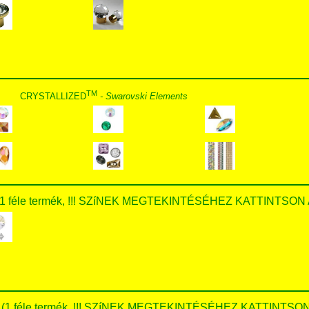
TM
CRYSTALLIZED
- Swarovski Elements
. (1 féle termék, !!! SZíNEK MEGTEKINTÉSÉHEZ KATTINTSON 
tok (1 féle termék, !!! SZíNEK MEGTEKINTÉSÉHEZ KATTINTSON