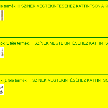
 féle termék, !!! SZíNEK MEGTEKINTÉSÉHEZ KATTINTSON A KÉ
asszok (1 féle termék, !!! SZíNEK MEGTEKINTÉSÉHEZ KATTINT
yúk (1 féle termék, !!! SZíNEK MEGTEKINTÉSÉHEZ KATTINTSO