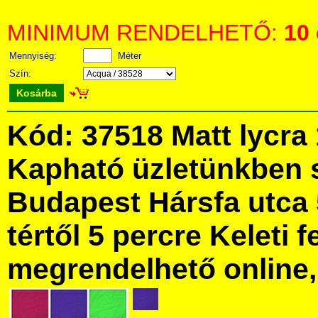
MINIMUM RENDELHETŐ:
10
Mennyiség:
Méter
Szín:
Kosárba
Kód: 37518 Matt lycra 
Kapható üzletünkben 
Budapest Hársfa utca 
tértől 5 percre Keleti f
megrendelhető online, 