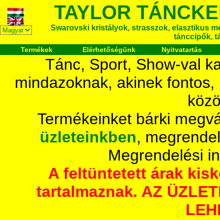
TAYLOR TÁNCKE
Swarovski kristályok, strasszok, elasztikus mét
tánccipők, t
Termékek
Elérhetőségünk
Nyitvatartás
Tánc, Sport, Show-val ka
mindazoknak, akinek fontos,
közö
Termékeinket bárki megvá
üzleteinkben
, megrendel
Megrendelési i
A feltüntetett árak ki
tartalmaznak. AZ ÜZL
LEH