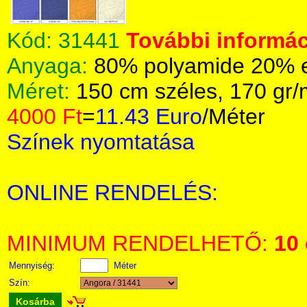
Kód:
31441
További informác
Anyaga:
80% polyamide 20% el
Méret:
150 cm széles, 170 gr
4000 Ft
=
11.43 Euro
/Méter
Színek nyomtatása
ONLINE RENDELÉS:
MINIMUM RENDELHETŐ:
10
Mennyiség:
Méter
Szín:
Kosárba