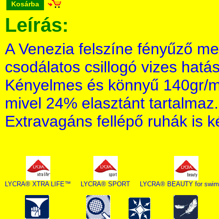
Kosárba
Leírás:
A Venezia felszíne fényűző meg
csodálatos csillogó vizes hatást
Kényelmes és könnyű 140gr/m2
mivel 24% elasztánt tartalmaz.
Extravagáns fellépő ruhák is k
LYCRA® XTRA LIFE™
LYCRA® SPORT
LYCRA® BEAUTY for swim