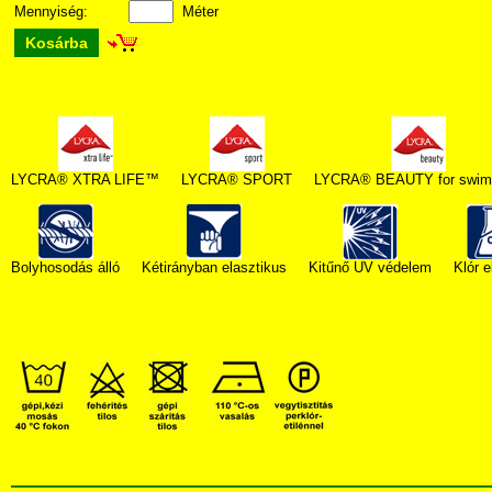
Mennyiség:
Méter
Kosárba
LYCRA® XTRA LIFE™
LYCRA® SPORT
LYCRA® BEAUTY for swim
Bolyhosodás álló
Kétirányban elasztikus
Kitűnő UV védelem
Klór e