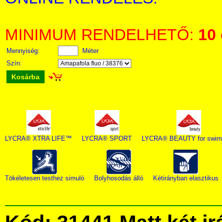
MINIMUM RENDELHETŐ:
10
Mennyiség:
Méter
Szín:
Kosárba
LYCRA® XTRA LIFE™
LYCRA® SPORT
LYCRA® BEAUTY for swim
Tökéletesen testhez simuló
Bolyhosodás álló
Kétirányban elasztikus