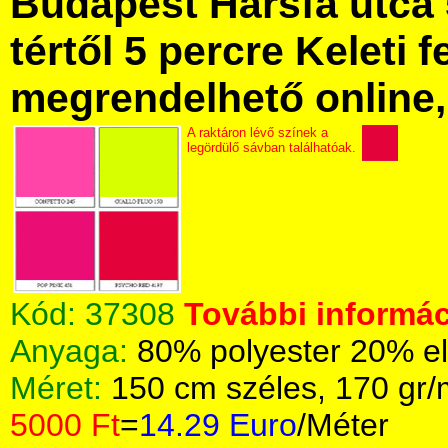
Budapest Hársfa utca 
tértől 5 percre Keleti f
megrendelhető online, 
A raktáron lévő színek a
legördülő sávban találhatóak.
Kód:
37308
További informác
Anyaga:
80% polyester 20% e
Méret:
150 cm széles, 170 gr
5000 Ft
=
14.29 Euro
/Méter