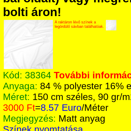
bolti áron!
A raktáron lévő színek a
legördülő sávban találhatóak.
Kód:
38364
További informác
Anyaga:
84 % polyester 16% 
Méret:
150 cm széles, 90 gr/m
3000 Ft
=
8.57 Euro
/Méter
Megjegyzés:
Matt anyag
Színek nyomtatása