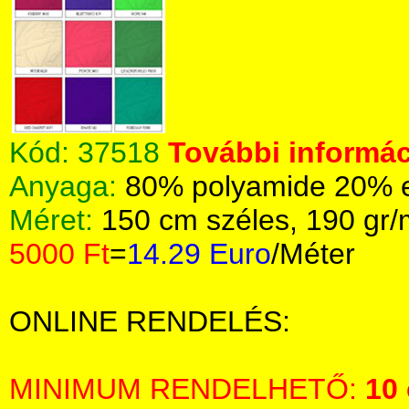
Kód:
37518
További informác
Anyaga:
80% polyamide 20% el
Méret:
150 cm széles, 190 gr
5000 Ft
=
14.29 Euro
/Méter
ONLINE RENDELÉS:
MINIMUM RENDELHETŐ:
10