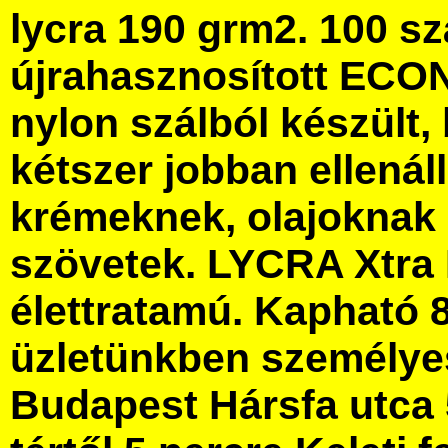
lycra 190 grm2. 100 s
újrahasznosított ECO
nylon szálból készült,
kétszer jobban ellenáll
krémeknek, olajoknak 
szövetek. LYCRA Xtra
élettratamú. Kapható 
üzletünkben személye
Budapest Hársfa utca 