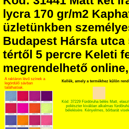
Kód: 31441 Matt két ir
lycra 170 gr/m2 Kapha
üzletünkben személye
Budapest Hársfa utca 
tértől 5 percre Keleti f
megrendelhető online, 
A raktáron lévő színek a
Kellék, amely a termékhez külön rend
legördülő sávban
találhatóak.
Kód: 37229 Fürdöruha bélés Matt, elasz
poliészter kiválóan alkalmas fürdőruh
bélelésére. Kényelmes, bőrbarát visel