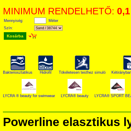
MINIMUM RENDELHETŐ:
0,1
Mennyiség:
Méter
Szín:
Kosárba
Bakteriosztatikus
Hidrofil
Tökéletesen testhez simuló
Kétirányban
LYCRA ® beauty for swimwear
LYCRA® beauty
LYCRA® SPORT BE
Powerline elasztikus 