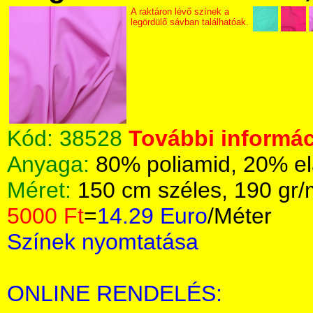
A raktáron lévő színek a
legördülő sávban találhatóak.
Kód:
38528
További informác
Anyaga:
80% poliamid, 20% el
Méret:
150 cm széles, 190 gr
5000 Ft
=
14.29 Euro
/Méter
Színek nyomtatása
ONLINE RENDELÉS: