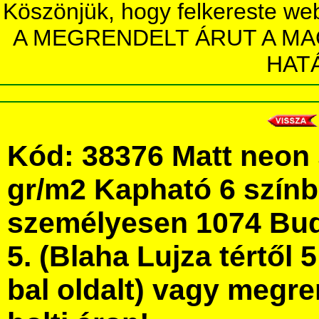
Köszönjük, hogy felkereste we
A MEGRENDELT ÁRUT A MA
HAT
Kód: 38376 Matt neon 
gr/m2 Kapható 6 szín
személyesen 1074 Bud
5. (Blaha Lujza tértől 5
bal oldalt) vagy megre