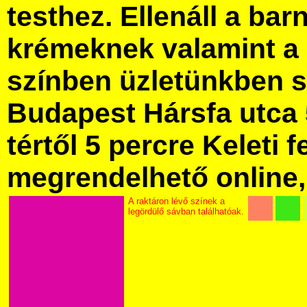
testhez. Ellenáll a bar
krémeknek valamint a 
színben üzletünkben 
Budapest Hársfa utca 
tértől 5 percre Keleti f
megrendelhető online, 
A raktáron lévő színek a
legördülő sávban találhatóak.