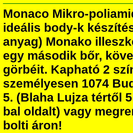
Monaco Mikro-poliamid
ideális body-k készíté
anyag) Monako illeszk
egy második bőr, követ
görbéit. Kapható 2 sz
személyesen 1074 Bud
5. (Blaha Lujza tértől 5
bal oldalt) vagy megre
bolti áron!