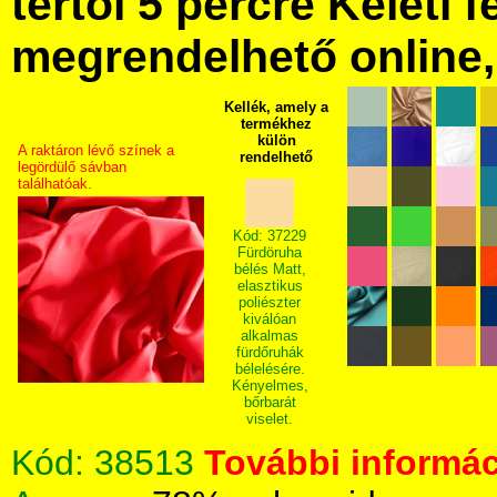
tértől 5 percre Keleti f
megrendelhető online, 
Kellék, amely a
termékhez
külön
A raktáron lévő színek a
rendelhető
legördülő sávban
találhatóak.
Kód: 37229
Fürdöruha
bélés Matt,
elasztikus
poliészter
kiválóan
alkalmas
fürdőruhák
bélelésére.
Kényelmes,
bőrbarát
viselet.
Kód:
38513
További informác