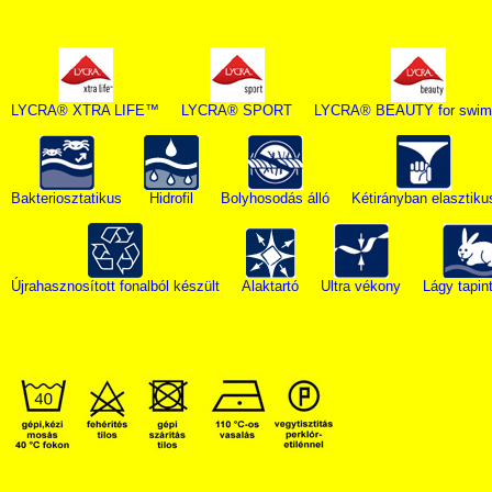
LYCRA® XTRA LIFE™
LYCRA® SPORT
LYCRA® BEAUTY for swim
Bakteriosztatikus
Hidrofil
Bolyhosodás álló
Kétirányban elasztiku
Újrahasznosított fonalból készült
Alaktartó
Ultra vékony
Lágy tapin