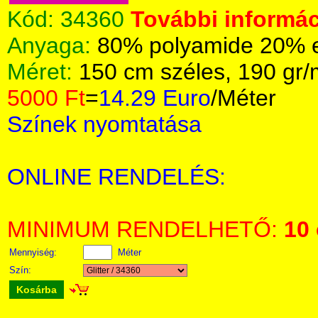
Kód:
34360
További informác
Anyaga:
80% polyamide 20% el
Méret:
150 cm széles, 190 gr
5000 Ft
=
14.29 Euro
/Méter
Színek nyomtatása
ONLINE RENDELÉS:
MINIMUM RENDELHETŐ:
10
Mennyiség:
Méter
Szín:
Kosárba