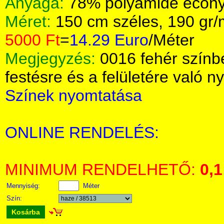
Anyaga:
78% polyamide econy
Méret:
150 cm széles, 190 gr
5000 Ft
=
14.29 Euro
/Méter
Megjegyzés:
0016 fehér színb
festésre és a felületére való 
Színek nyomtatása
ONLINE RENDELÉS:
MINIMUM RENDELHETŐ:
0,1
Mennyiség:
Méter
Szín:
Kosárba