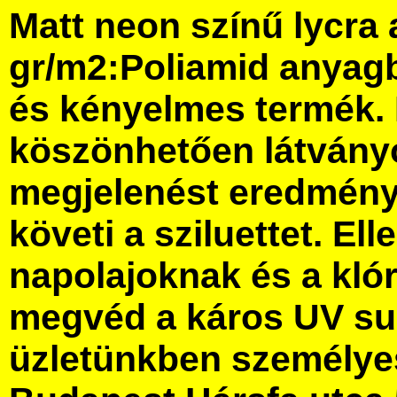
Matt neon színű lycra
gr/m2:Poliamid anyag
és kényelmes termék.
köszönhetően látványo
megjelenést eredmény
követi a sziluettet. Elle
napolajoknak és a kló
megvéd a káros UV su
üzletünkben személye