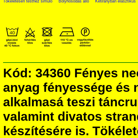
Tökéletesen testhez simuló
Bolyhosodás álló
Kétirányban elasztikus
Kód: 34360 Fényes neo
anyag fényessége és 
alkalmasá teszi táncru
valamint divatos stra
készítésére is. Tökélet