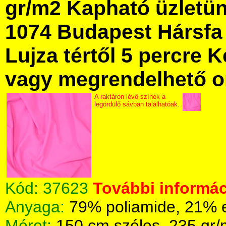
gr/m2 Kapható üzletü
1074 Budapest Hársfa 
Lujza tértől 5 percre Ke
vagy megrendelhető onl
A raktáron lévő színek a
legördülő sávban találhatóak.
Kód:
37623
További informác
Anyaga:
79% poliamide, 21% 
Méret:
150 cm széles, 235 gr