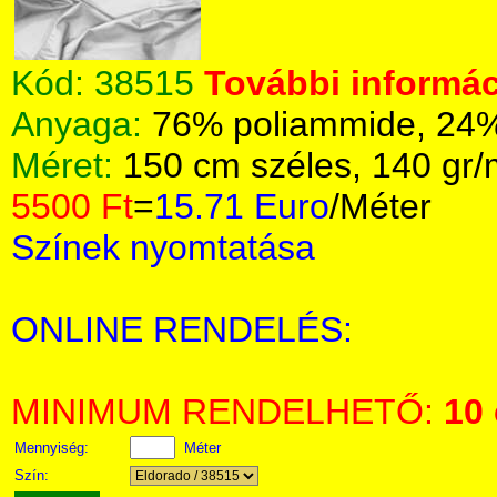
Kód:
38515
További informác
Anyaga:
76% poliammide, 24
Méret:
150 cm széles, 140 gr
5500 Ft
=
15.71 Euro
/Méter
Színek nyomtatása
ONLINE RENDELÉS:
MINIMUM RENDELHETŐ:
10
Mennyiség:
Méter
Szín: