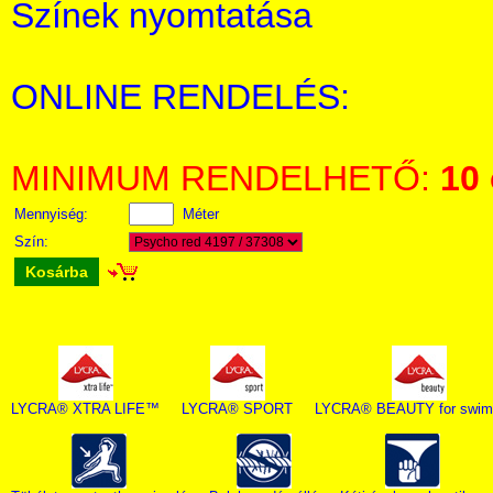
Színek nyomtatása
ONLINE RENDELÉS:
MINIMUM RENDELHETŐ:
10
Mennyiség:
Méter
Szín:
Kosárba
LYCRA® XTRA LIFE™
LYCRA® SPORT
LYCRA® BEAUTY for swim