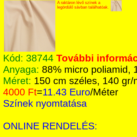
A raktáron lévő színek a
legördülő sávban találhatóak.
Kód:
38744
További informác
Anyaga:
88% micro poliamid, 
Méret:
150 cm széles, 140 gr
4000 Ft
=
11.43 Euro
/Méter
Színek nyomtatása
ONLINE RENDELÉS: