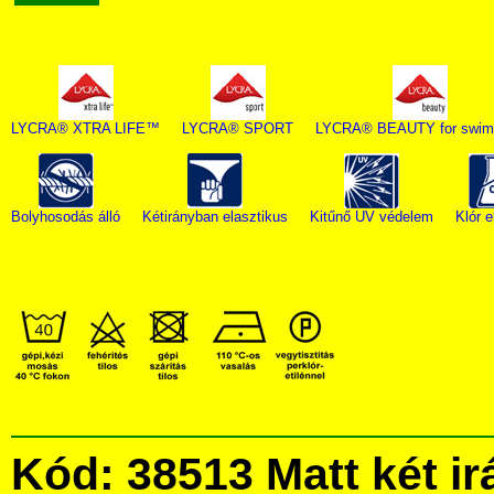
LYCRA® XTRA LIFE™
LYCRA® SPORT
LYCRA® BEAUTY for swim
Bolyhosodás álló
Kétirányban elasztikus
Kitűnő UV védelem
Klór e
Kód: 38513 Matt két ir