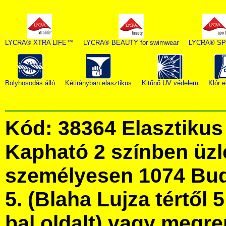
LYCRA® XTRA LIFE™
LYCRA® BEAUTY for swimwear
LYCRA® S
Bolyhosodás álló
Kétirányban elasztikus
Kitűnő UV védelem
Klór e
Kód: 38364 Elasztikus
Kapható 2 színben üz
személyesen 1074 Bud
5. (Blaha Lujza tértől 5
bal oldalt) vagy megre