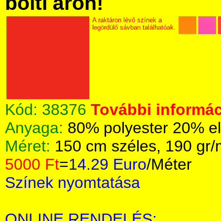
bolti áron!
A raktáron lévő színek a
legördülő sávban találhatóak.
Kód:
38376
További informác
Anyaga:
80% polyester 20% e
Méret:
150 cm széles, 190 gr
5000 Ft
=
14.29 Euro
/Méter
Színek nyomtatása
ONLINE RENDELÉS: