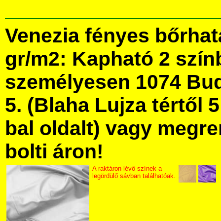
Venezia fényes bőrhat
gr/m2: Kapható 2 szín
személyesen 1074 Bud
5. (Blaha Lujza tértől 5
bal oldalt) vagy megre
bolti áron!
A raktáron lévő színek a
legördülő sávban találhatóak.