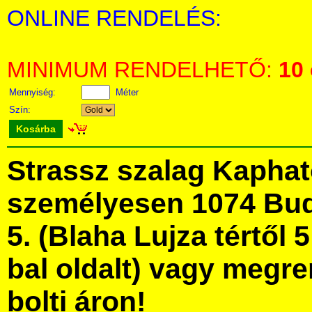
ONLINE RENDELÉS:
MINIMUM RENDELHETŐ:
10
Mennyiség:
Méter
Szín:
Kosárba
Strassz szalag Kapha
személyesen 1074 Bud
5. (Blaha Lujza tértől 5
bal oldalt) vagy megre
bolti áron!