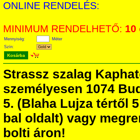
ONLINE RENDELÉS:
MINIMUM RENDELHETŐ:
10
Mennyiség:
Méter
Szín:
Kosárba
Strassz szalag Kapha
személyesen 1074 Bud
5. (Blaha Lujza tértől 5
bal oldalt) vagy megre
bolti áron!