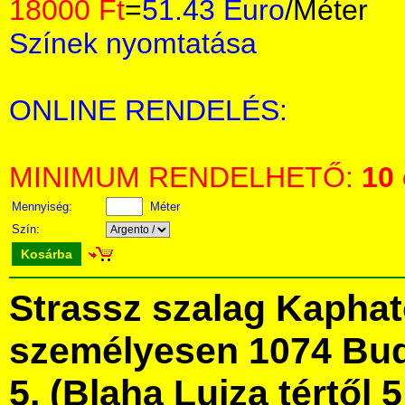
18000 Ft
=
51.43 Euro
/Méter
Színek nyomtatása
ONLINE RENDELÉS:
MINIMUM RENDELHETŐ:
10
Mennyiség:
Méter
Szín:
Kosárba
Strassz szalag Kapha
személyesen 1074 Bud
5. (Blaha Lujza tértől 5