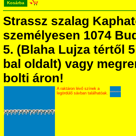
Kosárba
Strassz szalag Kapha
személyesen 1074 Bud
5. (Blaha Lujza tértől 5
bal oldalt) vagy megre
bolti áron!
A raktáron lévő színek a
legördülő sávban találhatóak.