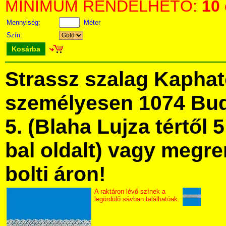
MINIMUM RENDELHETŐ:
10
Mennyiség:
Méter
Szín:
Kosárba
Strassz szalag Kapha
személyesen 1074 Bud
5. (Blaha Lujza tértől 5
bal oldalt) vagy megre
bolti áron!
A raktáron lévő színek a
legördülő sávban találhatóak.