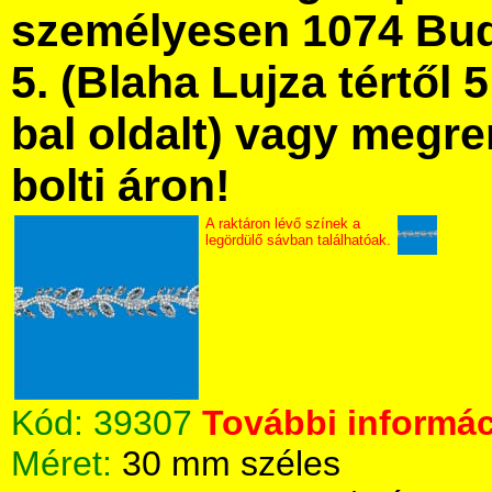
személyesen 1074 Bud
5. (Blaha Lujza tértől 5
bal oldalt) vagy megre
bolti áron!
A raktáron lévő színek a
legördülő sávban találhatóak.
Kód:
39307
További informác
Méret:
30 mm széles