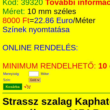
Kód:
39320
További informác
Méret:
10 mm széles
8000 Ft
=
22.86 Euro
/Méter
Színek nyomtatása
ONLINE RENDELÉS:
MINIMUM RENDELHETŐ:
10
Mennyiség:
Méter
Szín:
Kosárba
Strassz szalag Kapha