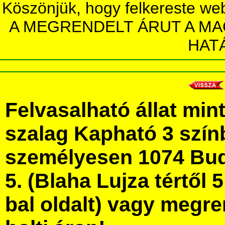
Köszönjük, hogy felkereste we
A MEGRENDELT ÁRUT A MA
HAT
Felvasalható állat min
szalag Kapható 3 szí
személyesen 1074 Bud
5. (Blaha Lujza tértől 5
bal oldalt) vagy megre