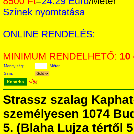
8500 Ft
=
24.29 Euro
/Méter
Színek nyomtatása
ONLINE RENDELÉS:
MINIMUM RENDELHETŐ:
10
Mennyiség:
Méter
Szín:
Kosárba
Strassz szalag Kapha
személyesen 1074 Bud
5. (Blaha Lujza tértől 5