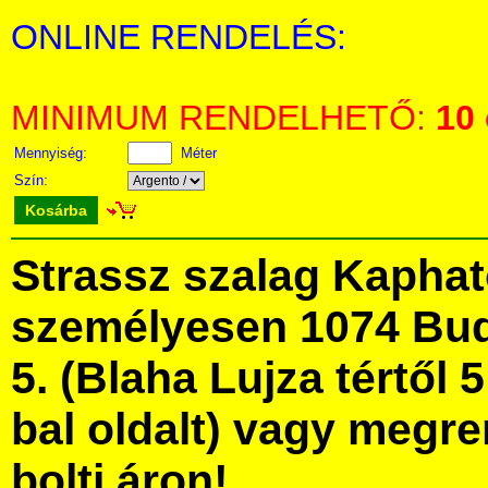
ONLINE RENDELÉS:
MINIMUM RENDELHETŐ:
10
Mennyiség:
Méter
Szín:
Kosárba
Strassz szalag Kapha
személyesen 1074 Bud
5. (Blaha Lujza tértől 5
bal oldalt) vagy megre
bolti áron!