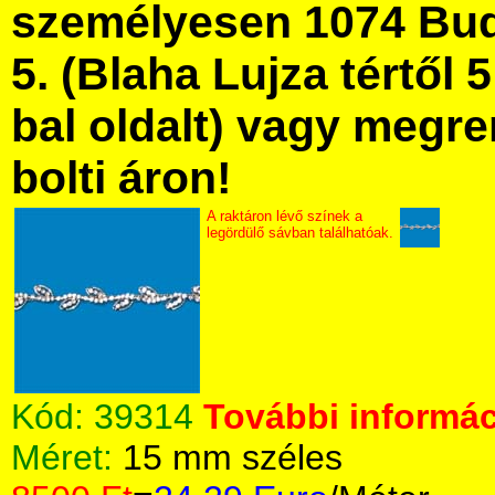
személyesen 1074 Bud
5. (Blaha Lujza tértől 5
bal oldalt) vagy megre
bolti áron!
A raktáron lévő színek a
legördülő sávban találhatóak.
Kód:
39314
További informác
Méret:
15 mm széles