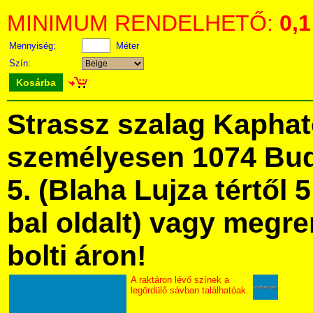
MINIMUM RENDELHETŐ:
0,1
Mennyiség:
Méter
Szín:
Kosárba
Strassz szalag Kapha
személyesen 1074 Bud
5. (Blaha Lujza tértől 5
bal oldalt) vagy megre
bolti áron!
A raktáron lévő színek a
legördülő sávban találhatóak.