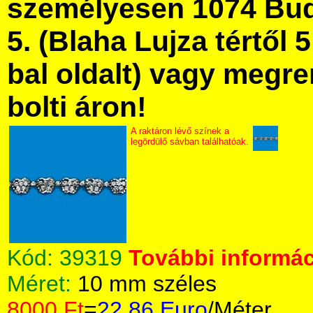
személyesen 1074 Bud
5. (Blaha Lujza tértől 5
bal oldalt) vagy megre
bolti áron!
A raktáron lévő színek a
legördülő sávban találhatóak.
Kód:
39319
További informác
Méret:
10 mm széles
8000 Ft
=
22.86 Euro
/Méter