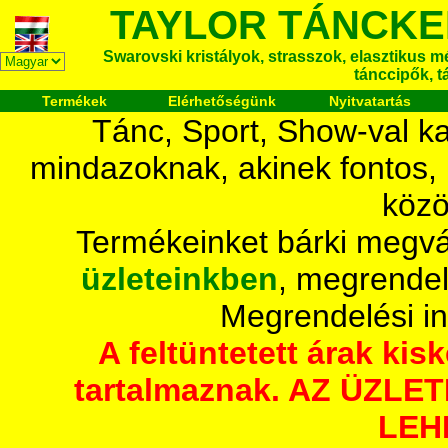
TAYLOR TÁNCKE
Swarovski kristályok, strasszok, elasztikus mét
tánccipők, t
Termékek
Elérhetőségünk
Nyitvatartás
Tánc, Sport, Show-val ka
mindazoknak, akinek fontos,
közö
Termékeinket bárki megvá
üzleteinkben
, megrendel
Megrendelési i
A feltüntetett árak ki
tartalmaznak. AZ ÜZL
LEH