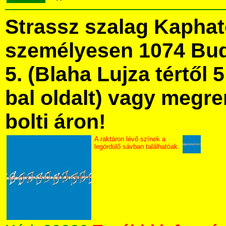
Strassz szalag Kapha
személyesen 1074 Bud
5. (Blaha Lujza tértől 5
bal oldalt) vagy megre
bolti áron!
A raktáron lévő színek a
legördülő sávban találhatóak.