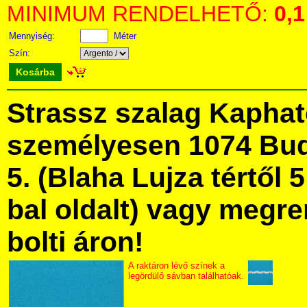
MINIMUM RENDELHETŐ:
0,1
Mennyiség:
Méter
Szín:
Kosárba
Strassz szalag Kapha
személyesen 1074 Bud
5. (Blaha Lujza tértől 5
bal oldalt) vagy megre
bolti áron!
A raktáron lévő színek a
legördülő sávban találhatóak.