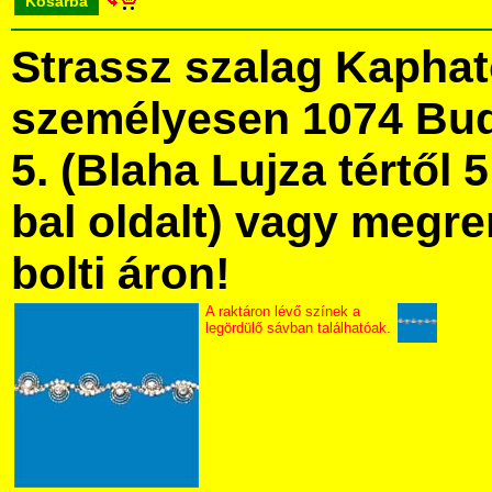
Kosárba
Strassz szalag Kapha
személyesen 1074 Bud
5. (Blaha Lujza tértől 5
bal oldalt) vagy megre
bolti áron!
A raktáron lévő színek a
legördülő sávban találhatóak.