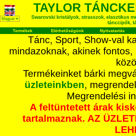
TAYLOR TÁNCKE
Swarovski kristályok, strasszok, elasztikus mét
tánccipők, t
Termékek
Elérhetőségünk
Nyitvatartás
Tánc, Sport, Show-val ka
mindazoknak, akinek fontos,
közö
Termékeinket bárki megvá
üzleteinkben
, megrendel
Megrendelési i
A feltüntetett árak ki
tartalmaznak. AZ ÜZL
LEH