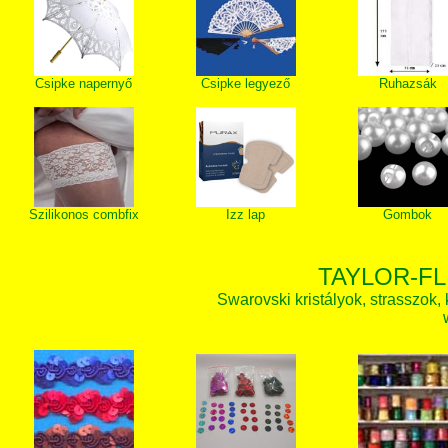
Csipke napernyő
Csipke legyező
Ruhazsák
Szilikonos combfix
Izz lap
Gombok
TAYLOR-FL
Swarovski kristályok, strasszok, k