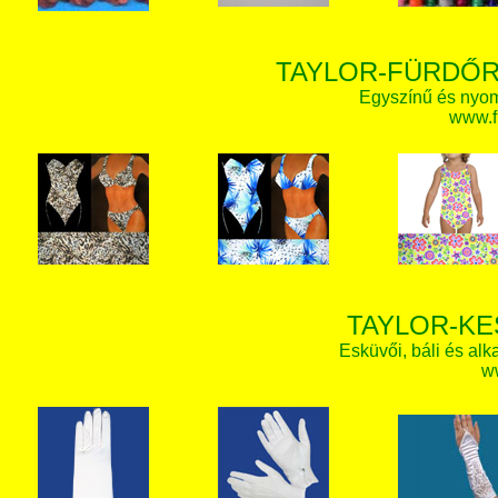
TAYLOR-FÜRDŐR
Egyszínű és nyom
www.f
TAYLOR-KE
Esküvői, báli és alk
w