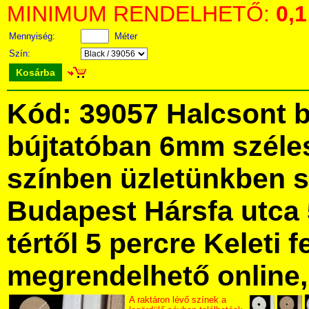
MINIMUM RENDELHETŐ:
0,1
Mennyiség:
Méter
Szín:
Kosárba
Kód: 39057 Halcsont 
bújtatóban 6mm széle
színben üzletünkben 
Budapest Hársfa utca 
tértől 5 percre Keleti f
megrendelhető online, 
A raktáron lévő színek a