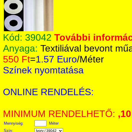
Kód:
39042
További informác
Anyaga:
Textiliával bevont m
550 Ft
=
1.57 Euro
/Méter
Színek nyomtatása
ONLINE RENDELÉS:
MINIMUM RENDELHETŐ:
,1
Mennyiség:
Méter
Szín: