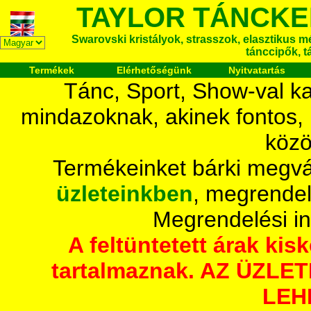
TAYLOR TÁNCKE
Swarovski kristályok, strasszok, elasztikus mét
tánccipők, t
Termékek
Elérhetőségünk
Nyitvatartás
Tánc, Sport, Show-val ka
mindazoknak, akinek fontos,
közö
Termékeinket bárki megvá
üzleteinkben
, megrendel
Megrendelési i
A feltüntetett árak ki
tartalmaznak. AZ ÜZL
LEH