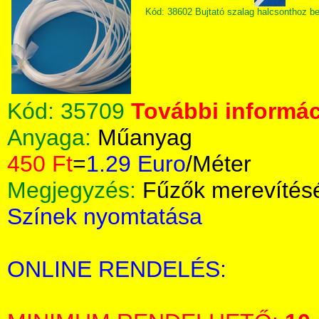
Kód: 38602 Bujtató szalag halcsonthoz b
Kód:
35709
További informác
Anyaga:
Műanyag
450 Ft
=
1.29 Euro
/Méter
Megjegyzés:
Fűzők merevítés
Színek nyomtatása
ONLINE RENDELÉS: