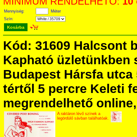
MINIMUM RENDELHETŐ:
10
Mennyiség:
Méter
Szín:
Kosárba
Kód: 31609 Halcsont b
Kapható üzletünkben 
Budapest Hársfa utca 
tértől 5 percre Keleti f
megrendelhető online, 
A raktáron lévő színek a
legördülő sávban találhatóak.