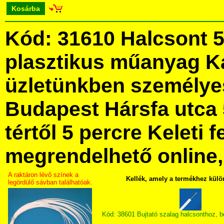
Kosárba
Kód: 31610 Halcsont 5
plasztikus műanyag K
üzletünkben személye
Budapest Hársfa utca 
tértől 5 percre Keleti f
megrendelhető online, 
A raktáron lévő színek a
Kellék, amely a termékhez külö
legördülő sávban találhatóak.
Kód: 38601 Bujtató szalag halcsonthoz, 