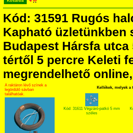
Kosárba
Kód: 31591 Rugós hal
Kapható üzletünkben 
Budapest Hársfa utca 
tértől 5 percre Keleti f
megrendelhető online, 
A raktáron lévő színek a
Kellékek, melyek a
legördülő sávban
találhatóak.
Kód: 31611 Végzáró-patkó 5 mm
K
széles