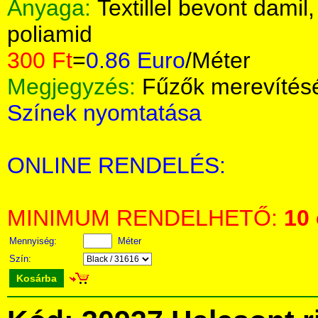
Anyaga:
Textillel bevont damil
poliamid
300 Ft
=
0.86 Euro
/Méter
Megjegyzés:
Fűzők merevítés
Színek nyomtatása
ONLINE RENDELÉS:
MINIMUM RENDELHETŐ:
10
Mennyiség:
Méter
Szín:
Kosárba