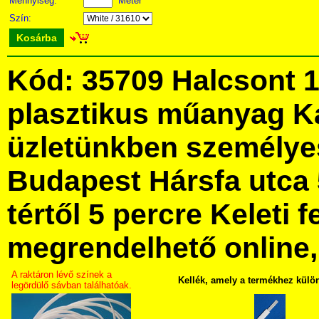
Mennyiség:
Méter
Szín:
Kosárba
Kód: 35709 Halcsont 
plasztikus műanyag K
üzletünkben személye
Budapest Hársfa utca 
tértől 5 percre Keleti f
megrendelhető online, 
A raktáron lévő színek a
Kellék, amely a termékhez külö
legördülő sávban találhatóak.