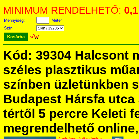
MINIMUM RENDELHETŐ:
0,1
Mennyiség:
Méter
Szín:
Kosárba
Kód: 39304 Halcsont 
széles plasztikus mű
színben üzletünkben 
Budapest Hársfa utca 
tértől 5 percre Keleti f
megrendelhető online, 
A raktáron lévő színek a