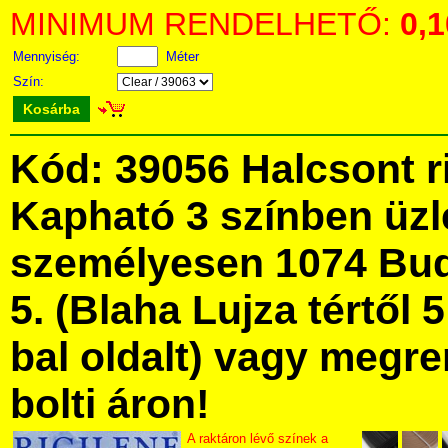
MINIMUM RENDELHETŐ:
0,
Mennyiség:
Méter
Szín:
Kosárba
Kód: 39056 Halcsont r
Kapható 3 színben üz
személyesen 1074 Bud
5. (Blaha Lujza tértől 5
bal oldalt) vagy megre
bolti áron!
A raktáron lévő színek a