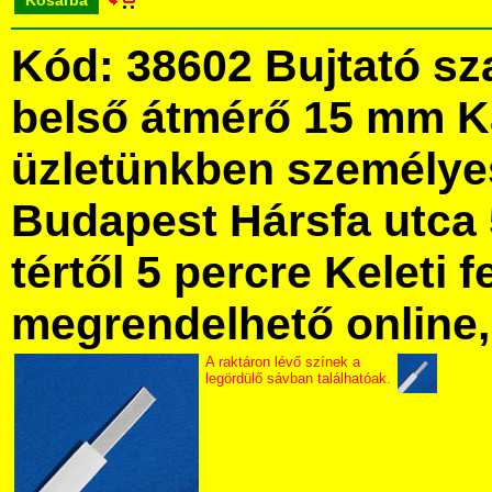
Kosárba
Kód: 38602 Bujtató sz
belső átmérő 15 mm 
üzletünkben személye
Budapest Hársfa utca 
tértől 5 percre Keleti f
megrendelhető online, 
A raktáron lévő színek a
legördülő sávban találhatóak.