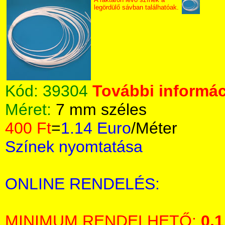
legördülő sávban találhatóak.
Kód:
39304
További informác
Méret:
7 mm széles
400 Ft
=
1.14 Euro
/Méter
Színek nyomtatása
ONLINE RENDELÉS:
MINIMUM RENDELHETŐ:
0,1