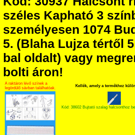
Kód: 30937 Halcsont r
széles Kapható 3 szín
személyesen 1074 Bud
5. (Blaha Lujza tértől 5
bal oldalt) vagy megre
bolti áron!
A raktáron lévő színek a
Kellék, amely a termékhez külö
legördülő sávban találhatóak.
Kód: 38602 Bujtató szalag halcsonthoz b