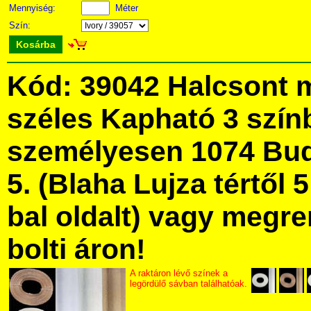
Mennyiség:
Méter
Szín:
Kosárba
Kód: 39042 Halcsont 
széles Kapható 3 szín
személyesen 1074 Bud
5. (Blaha Lujza tértől 5
bal oldalt) vagy megre
bolti áron!
A raktáron lévő színek a
legördülő sávban találhatóak.