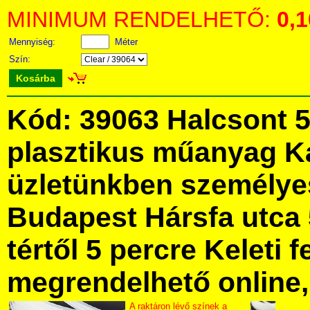
MINIMUM RENDELHETŐ:
0,
Mennyiség:
Méter
Szín:
Kosárba
Kód: 39063 Halcsont 5
plasztikus műanyag K
üzletünkben személye
Budapest Hársfa utca 
tértől 5 percre Keleti f
megrendelhető online, 
A raktáron lévő színek a