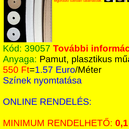
legördülő sávban találhatóak.
Kód:
39057
További informác
Anyaga:
Pamut, plasztikus m
550 Ft
=
1.57 Euro
/Méter
Színek nyomtatása
ONLINE RENDELÉS:
MINIMUM RENDELHETŐ:
0,1