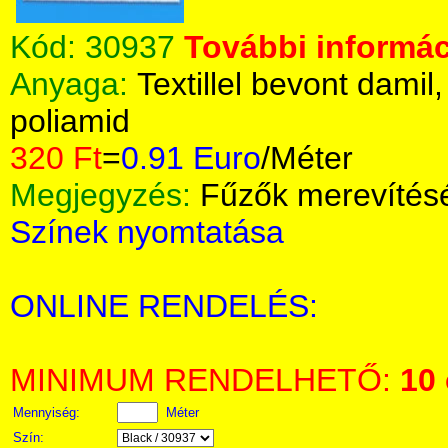
Kód:
30937
További informác
Anyaga:
Textillel bevont damil
poliamid
320 Ft
=
0.91 Euro
/Méter
Megjegyzés:
Fűzők merevítés
Színek nyomtatása
ONLINE RENDELÉS:
MINIMUM RENDELHETŐ:
10
Mennyiség:
Méter
Szín: