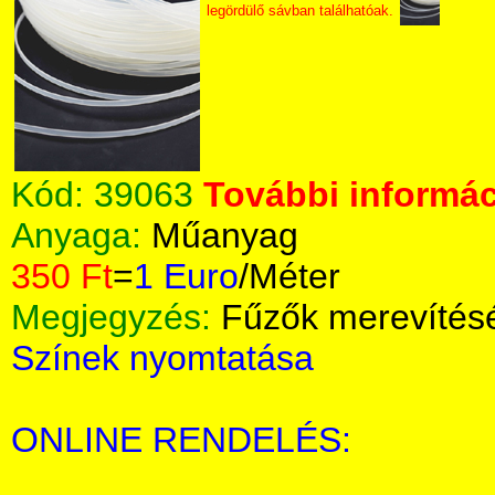
legördülő sávban találhatóak.
Kód:
39063
További informác
Anyaga:
Műanyag
350 Ft
=
1 Euro
/Méter
Megjegyzés:
Fűzők merevítés
Színek nyomtatása
ONLINE RENDELÉS: