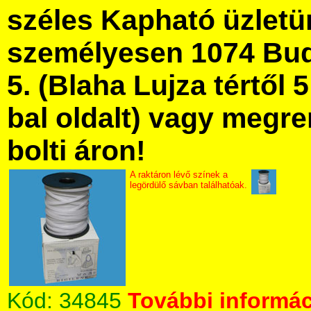
széles Kapható üzlet
személyesen 1074 Bud
5. (Blaha Lujza tértől 5
bal oldalt) vagy megre
bolti áron!
A raktáron lévő színek a
legördülő sávban találhatóak.
Kód:
34845
További informác