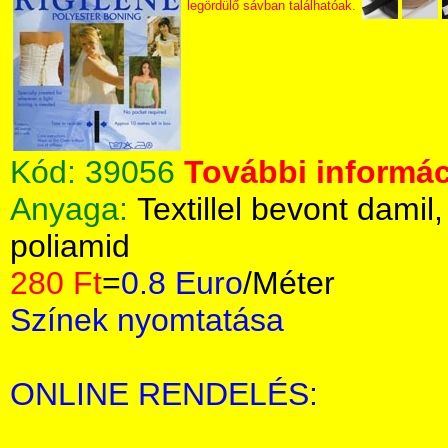
legördülő sávban találhatóak.
Kód:
39056
További informác
Anyaga:
Textillel bevont damil
poliamid
280 Ft
=
0.8 Euro
/Méter
Színek nyomtatása
ONLINE RENDELÉS: