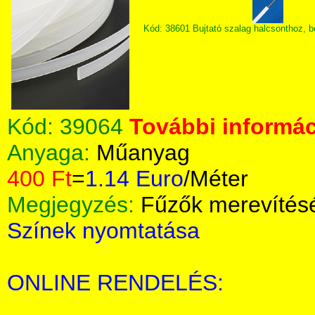
Kód: 38601 Bujtató szalag halcsonthoz, 
Kód:
39064
További informác
Anyaga:
Műanyag
400 Ft
=
1.14 Euro
/Méter
Megjegyzés:
Fűzők merevítés
Színek nyomtatása
ONLINE RENDELÉS: