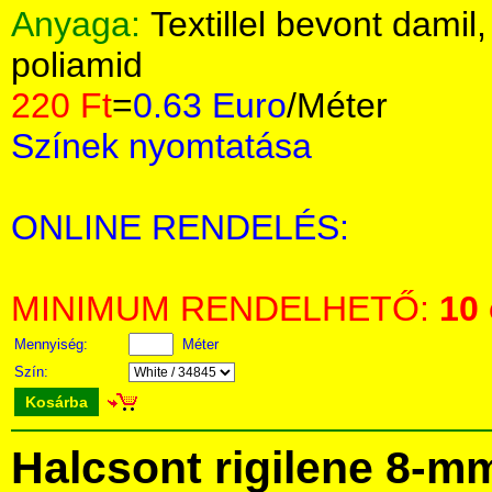
Anyaga:
Textillel bevont damil
poliamid
220 Ft
=
0.63 Euro
/Méter
Színek nyomtatása
ONLINE RENDELÉS:
MINIMUM RENDELHETŐ:
10
Mennyiség:
Méter
Szín:
Kosárba
Halcsont rigilene 8-m