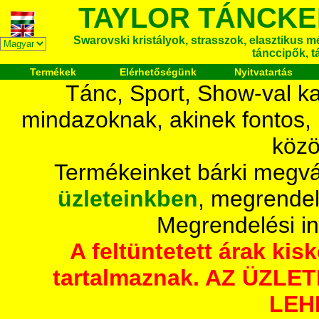
TAYLOR TÁNCKE
Swarovski kristályok, strasszok, elasztikus mét
tánccipők, t
Termékek
Elérhetőségünk
Nyitvatartás
Tánc, Sport, Show-val ka
mindazoknak, akinek fontos,
közö
Termékeinket bárki megvá
üzleteinkben
, megrendel
Megrendelési i
A feltüntetett árak ki
tartalmaznak. AZ ÜZL
LEH