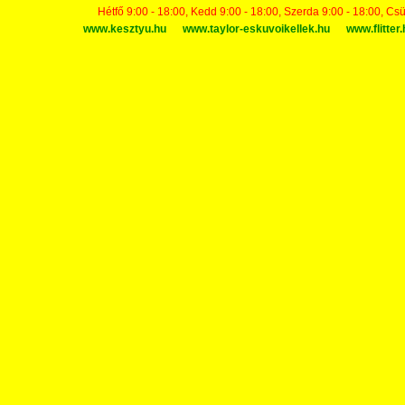
Hétfő 9:00 - 18:00, Kedd 9:00 - 18:00, Szerda 9:00 - 18:00, Cs
www.kesztyu.hu
www.taylor-eskuvoikellek.hu
www.flitter.