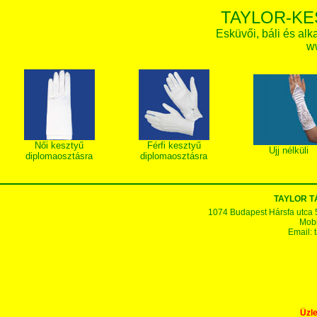
TAYLOR-KE
Esküvői, báli és alk
w
Női kesztyű
Férfi kesztyű
Ujj nélküli
diplomaosztásra
diplomaosztásra
TAYLOR 
1074 Budapest Hársfa utca 5-7
Mobi
Email:
Üzle