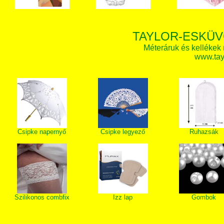
TAYLOR-ESKÜV
Méteráruk és kellékek
www.tay
Csipke napernyő
Csipke legyező
Ruhazsák
Szilikonos combfix
Izz lap
Gombok