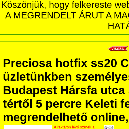
Köszönjük, hogy felkereste we
A MEGRENDELT ÁRUT A MA
HAT
Preciosa hotfix ss20 
üzletünkben személye
Budapest Hársfa utca 
tértől 5 percre Keleti f
megrendelhető online, 
A raktáron lévő színek a