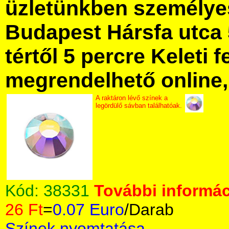
üzletünkben személye
Budapest Hársfa utca 
tértől 5 percre Keleti f
megrendelhető online, 
A raktáron lévő színek a
legördülő sávban találhatóak.
Kód:
38331
További informác
26 Ft
=
0.07 Euro
/Darab
Színek nyomtatása