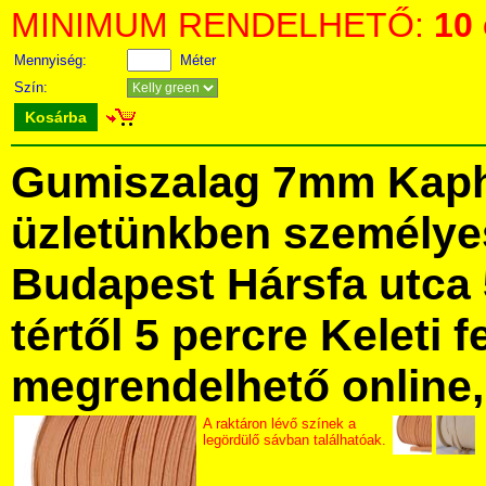
MINIMUM RENDELHETŐ:
10
Mennyiség:
Méter
Szín:
Kosárba
Gumiszalag 7mm Kaph
üzletünkben személye
Budapest Hársfa utca 
tértől 5 percre Keleti f
megrendelhető online, 
A raktáron lévő színek a
legördülő sávban találhatóak.