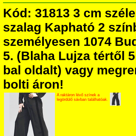
Kód: 31813 3 cm szél
szalag Kapható 2 szí
személyesen 1074 Bud
5. (Blaha Lujza tértől 5
bal oldalt) vagy megre
bolti áron!
A raktáron lévő színek a
legördülő sávban találhatóak.