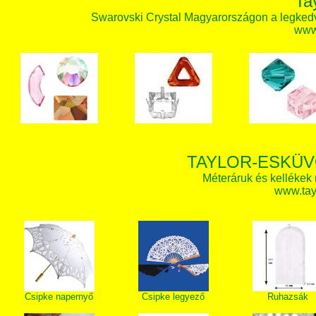
Ta
Swarovski Crystal Magyarországon a legked
www.
TAYLOR-ESKÜV
Méteráruk és kellékek
www.tay
Csipke napernyő
Csipke legyező
Ruhazsák