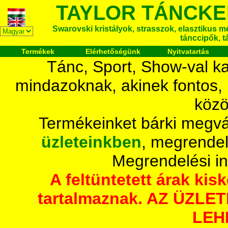
TAYLOR TÁNCKE
Swarovski kristályok, strasszok, elasztikus mét
tánccipők, t
Termékek
Elérhetőségünk
Nyitvatartás
Tánc, Sport, Show-val ka
mindazoknak, akinek fontos,
közö
Termékeinket bárki megvá
üzleteinkben
, megrendel
Megrendelési i
A feltüntetett árak ki
tartalmaznak. AZ ÜZL
LEH