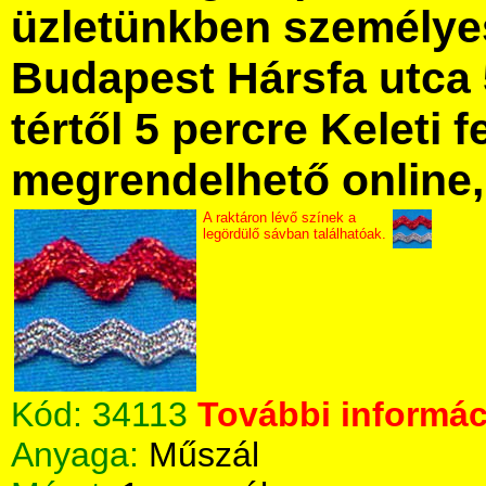
üzletünkben személye
Budapest Hársfa utca 
tértől 5 percre Keleti f
megrendelhető online, 
A raktáron lévő színek a
legördülő sávban találhatóak.
Kód:
34113
További informáci
Anyaga:
Műszál