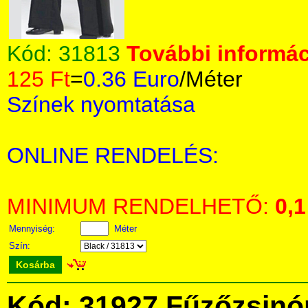
Kód:
31813
További informác
125 Ft
=
0.36 Euro
/Méter
Színek nyomtatása
ONLINE RENDELÉS:
MINIMUM RENDELHETŐ:
0,1
Mennyiség:
Méter
Szín:
Kosárba
Kód: 31927 Fűzőzsinó