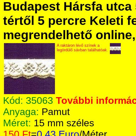
Budapest Hársfa utca 
tértől 5 percre Keleti f
megrendelhető online, 
A raktáron lévő színek a
legördülő sávban találhatóak.
Kód:
35063
További informác
Anyaga:
Pamut
Méret:
15 mm széles
150 Ft
=
0.43 Euro
/Méter