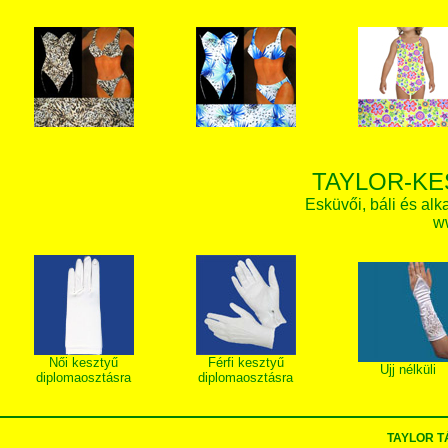
TAYLOR-KE
Esküvői, báli és alk
w
Női kesztyű
Férfi kesztyű
Ujj nélküli
diplomaosztásra
diplomaosztásra
TAYLOR 