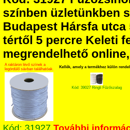
színben üzletünkben 
Budapest Hársfa utca 
tértől 5 percre Keleti f
megrendelhető online, 
A raktáron lévő színek a
Kellék, amely a termékhez külön rende
legördülő sávban találhatóak.
Kód: 39027 Ringli Fűzőszalag
Kód:
31927
További informác