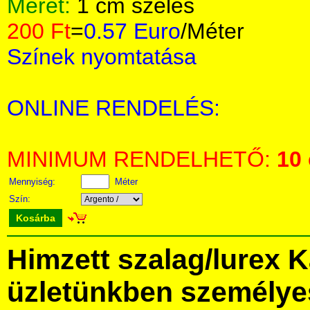
Méret:
1 cm széles
200 Ft
=
0.57 Euro
/Méter
Színek nyomtatása
ONLINE RENDELÉS:
MINIMUM RENDELHETŐ:
10
Mennyiség:
Méter
Szín:
Kosárba
Himzett szalag/lurex 
üzletünkben személye