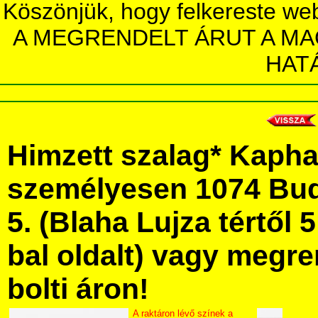
Köszönjük, hogy felkereste we
A MEGRENDELT ÁRUT A MA
HAT
Himzett szalag* Kapha
személyesen 1074 Bud
5. (Blaha Lujza tértől 5
bal oldalt) vagy megre
bolti áron!
A raktáron lévő színek a