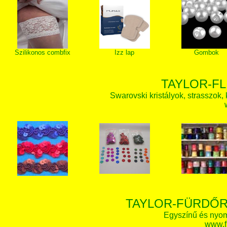
Szilikonos combfix
Izz lap
Gombok
TAYLOR-FL
Swarovski kristályok, strasszok, k
TAYLOR-FÜRDŐR
Egyszínű és nyom
www.f