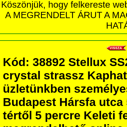
Köszönjük, hogy felkereste we
A MEGRENDELT ÁRUT A MA
HAT
Kód: 38892 Stellux SS
crystal strassz Kapha
üzletünkben személye
Budapest Hársfa utca 
tértől 5 percre Keleti f