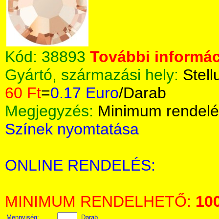
Kód:
38893
További informác
Gyártó, származási hely:
Stell
60 Ft
=
0.17 Euro
/Darab
Megjegyzés:
Minimum rendelé
Színek nyomtatása
ONLINE RENDELÉS:
MINIMUM RENDELHETŐ:
10
Mennyiség:
Darab