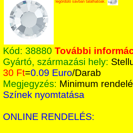
legördülő sávban találhatóak.
Kód:
38880
További informác
Gyártó, származási hely:
Stell
30 Ft
=
0.09 Euro
/Darab
Megjegyzés:
Minimum rendelé
Színek nyomtatása
ONLINE RENDELÉS: