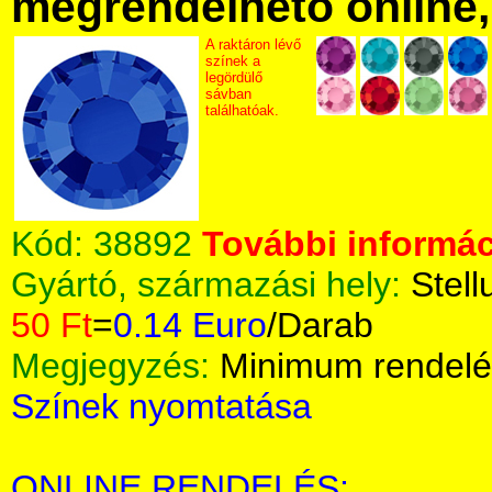
megrendelhető online, 
A raktáron lévő
színek a
legördülő
sávban
találhatóak.
Kód:
38892
További informác
Gyártó, származási hely:
Stell
50 Ft
=
0.14 Euro
/Darab
Megjegyzés:
Minimum rendelé
Színek nyomtatása
ONLINE RENDELÉS: