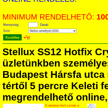
MINIMUM RENDELHETŐ:
10
Mennyiség:
Darab
Szín:
Kosárba
Stellux SS12 Hotfix C
üzletünkben személye
Budapest Hársfa utca 
tértől 5 percre Keleti f
megrendelhető online, 
A raktáron lévő színek a