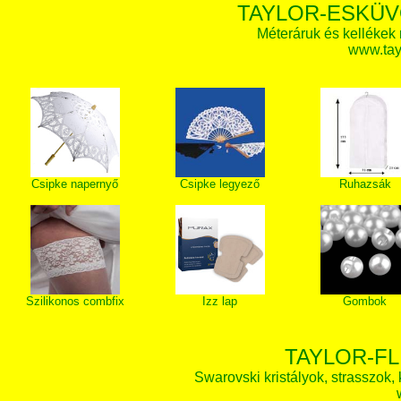
TAYLOR-ESKÜV
Méteráruk és kellékek
www.tay
Csipke napernyő
Csipke legyező
Ruhazsák
Szilikonos combfix
Izz lap
Gombok
TAYLOR-FL
Swarovski kristályok, strasszok, k