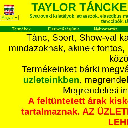
TAYLOR TÁNCKE
Swarovski kristályok, strasszok, elasztikus mét
tánccipők, t
Termékek
Elérhetőségünk
Nyitvatartás
Tánc, Sport, Show-val ka
mindazoknak, akinek fontos,
közö
Termékeinket bárki megvá
üzleteinkben
, megrendel
Megrendelési i
A feltüntetett árak ki
tartalmaznak. AZ ÜZL
LEH