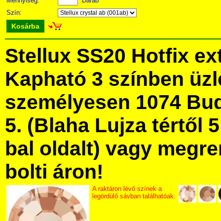
Mennyiség:
Darab
Szín:
Kosárba
Stellux SS20 Hotfix ex
Kapható 3 színben üz
személyesen 1074 Bud
5. (Blaha Lujza tértől 5
bal oldalt) vagy megre
bolti áron!
A raktáron lévő színek a
legördülő sávban találhatóak.