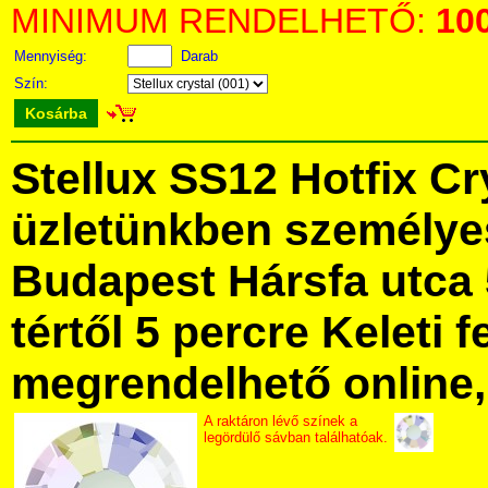
MINIMUM RENDELHETŐ:
10
Mennyiség:
Darab
Szín:
Kosárba
Stellux SS12 Hotfix C
üzletünkben személye
Budapest Hársfa utca 
tértől 5 percre Keleti f
megrendelhető online, 
A raktáron lévő színek a
legördülő sávban találhatóak.