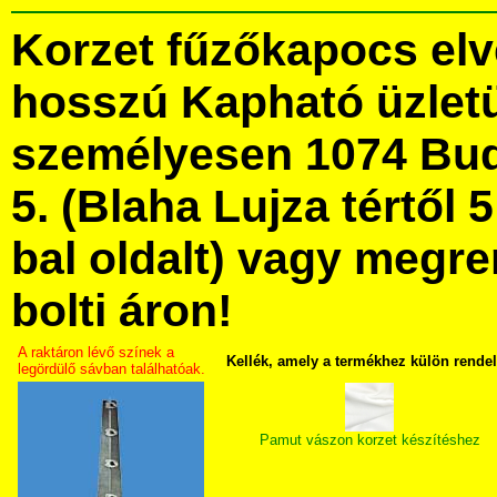
Korzet fűzőkapocs el
hosszú Kapható üzlet
személyesen 1074 Bud
5. (Blaha Lujza tértől 5
bal oldalt) vagy megre
bolti áron!
A raktáron lévő színek a
Kellék, amely a termékhez külön rende
legördülő sávban találhatóak.
Pamut vászon korzet készítéshez