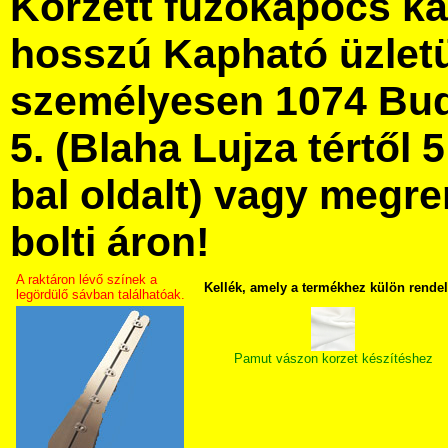
Korzett fűzőkapocs ka
hosszú Kapható üzlet
személyesen 1074 Bud
5. (Blaha Lujza tértől 5
bal oldalt) vagy megre
bolti áron!
A raktáron lévő színek a
Kellék, amely a termékhez külön rende
legördülő sávban találhatóak.
Pamut vászon korzet készítéshez