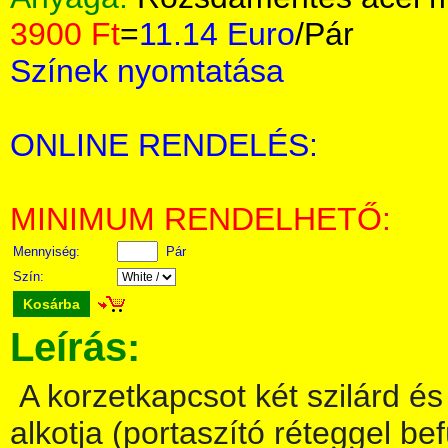
3900 Ft
=
11.14 Euro
/Pár
Színek nyomtatása
ONLINE RENDELÉS:
MINIMUM RENDELHETŐ:
Mennyiség:
Pár
Szín:
Kosárba
Leírás:
A korzetkapcsot két szilárd é
alkotja (portaszító réteggel be