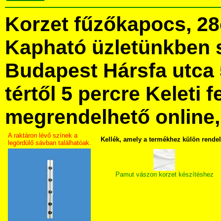
Korzet fűzőkapocs, 2
Kapható üzletünkben 
Budapest Hársfa utca 
tértől 5 percre Keleti f
megrendelhető online, 
A raktáron lévő színek a
Kellék, amely a termékhez külön rende
legördülő sávban találhatóak.
Pamut vászon korzet készítéshez