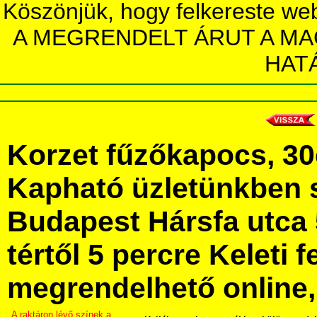
Köszönjük, hogy felkereste we
A MEGRENDELT ÁRUT A MA
HAT
Korzet fűzőkapocs, 3
Kapható üzletünkben 
Budapest Hársfa utca 
tértől 5 percre Keleti f
megrendelhető online, 
A raktáron lévő színek a