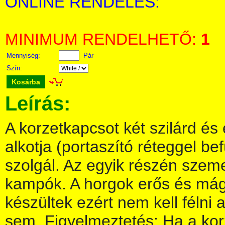
ONLINE RENDELÉS:
MINIMUM RENDELHETŐ:
1
Mennyiség:
Pár
Szín:
Kosárba
Leírás:
A korzetkapcsot két szilárd é
alkotja (portaszító réteggel be
szolgál. Az egyik részén sze
kampók. A horgok erős és má
készültek ezért nem kell félni 
sem. Figyelmeztetés: Ha a kor