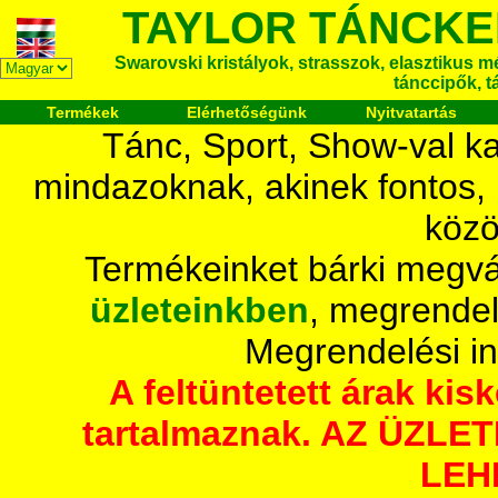
TAYLOR TÁNCKE
Swarovski kristályok, strasszok, elasztikus mét
tánccipők, t
Termékek
Elérhetőségünk
Nyitvatartás
Tánc, Sport, Show-val ka
mindazoknak, akinek fontos,
közö
Termékeinket bárki megvá
üzleteinkben
, megrendel
Megrendelési i
A feltüntetett árak ki
tartalmaznak. AZ ÜZL
LEH