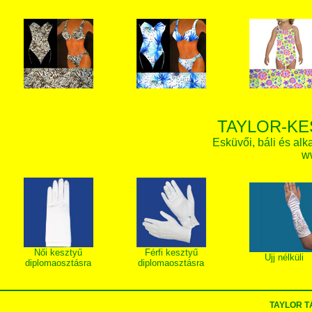
TAYLOR-KE
Esküvői, báli és alk
w
Női kesztyű
Férfi kesztyű
Ujj nélküli
diplomaosztásra
diplomaosztásra
TAYLOR 