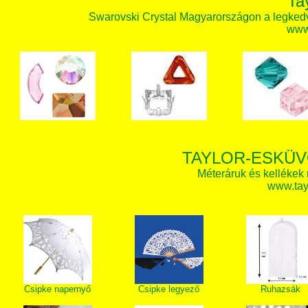
Ta
Swarovski Crystal Magyarországon a legked
www.
TAYLOR-ESKÜV
Méteráruk és kellékek
www.tay
Csipke napernyő
Csipke legyező
Ruhazsák