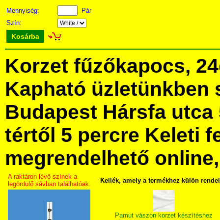
Mennyiség:
Pár
Szín:
Kosárba
Korzet fűzőkapocs, 2
Kapható üzletünkben 
Budapest Hársfa utca 
tértől 5 percre Keleti f
megrendelhető online, 
A raktáron lévő színek a
Kellék, amely a termékhez külön rende
legördülő sávban találhatóak.
Pamut vászon korzet készítéshez