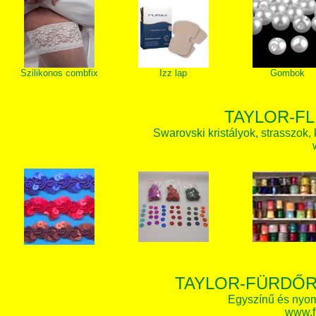
Szilikonos combfix
Izz lap
Gombok
TAYLOR-FL
Swarovski kristályok, strasszok, k
TAYLOR-FÜRDŐR
Egyszínű és nyom
www.f