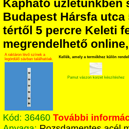
Kapható üzletünkben 
Budapest Hársfa utca 
tértől 5 percre Keleti f
megrendelhető online, 
A raktáron lévő színek a
Kellék, amely a termékhez külön rende
legördülő sávban találhatóak.
Pamut vászon korzet készítéshez
Kód:
36460
További informác
Anyaga:
Rozsdamentes acél m