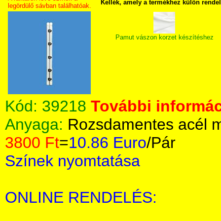
Kellék, amely a termékhez külön rende
legördülő sávban találhatóak.
Pamut vászon korzet készítéshez
Kód:
39218
További informác
Anyaga:
Rozsdamentes acél m
3800 Ft
=
10.86 Euro
/Pár
Színek nyomtatása
ONLINE RENDELÉS: