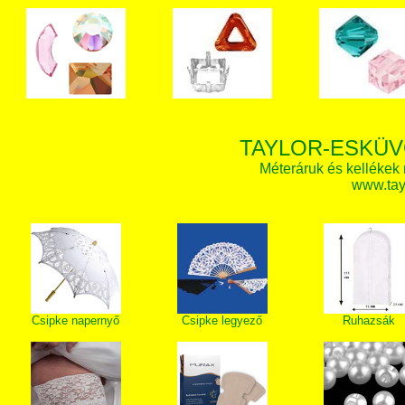
TAYLOR-ESKÜV
Méteráruk és kellékek
www.tay
Csipke napernyő
Csipke legyező
Ruhazsák