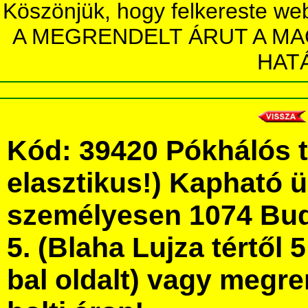
Köszönjük, hogy felkereste we
A MEGRENDELT ÁRUT A MA
HAT
Kód: 39420 Pókhálós tü
elasztikus!) Kapható 
személyesen 1074 Bud
5. (Blaha Lujza tértől 5
bal oldalt) vagy megre