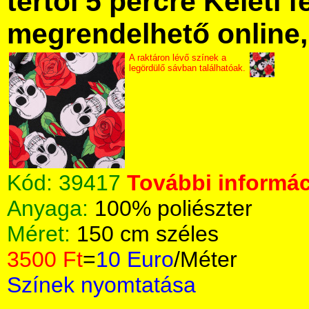
tértől 5 percre Keleti f
megrendelhető online, 
A raktáron lévő színek a
legördülő sávban találhatóak.
Kód:
39417
További informác
Anyaga:
100% poliészter
Méret:
150 cm széles
3500 Ft
=
10 Euro
/Méter
Színek nyomtatása