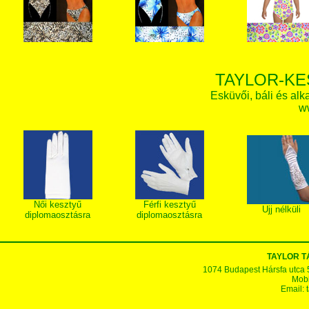
TAYLOR-KE
Esküvői, báli és alk
w
Női kesztyű
Férfi kesztyű
Ujj nélküli
diplomaosztásra
diplomaosztásra
TAYLOR 
1074 Budapest Hársfa utca 5-7
Mobi
Email: