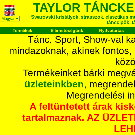
TAYLOR TÁNCKE
Swarovski kristályok, strasszok, elasztikus mét
tánccipők, t
Termékek
Elérhetőségünk
Nyitvatartás
Tánc, Sport, Show-val ka
mindazoknak, akinek fontos,
közö
Termékeinket bárki megvá
üzleteinkben
, megrendel
Megrendelési i
A feltüntetett árak ki
tartalmaznak. AZ ÜZL
LEH