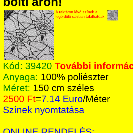
bolti áron!
A raktáron lévő színek a
legördülő sávban találhatóak.
Kód:
39420
További informác
Anyaga:
100% poliészter
Méret:
150 cm széles
2500 Ft
=
7.14 Euro
/Méter
Színek nyomtatása
ONLINE RENDELÉS: