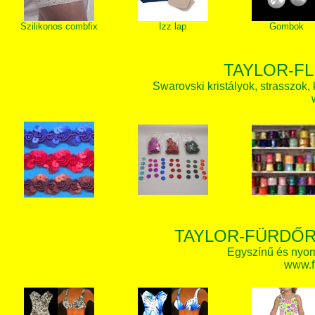
Szilikonos combfix
Izz lap
Gombok
TAYLOR-FL
Swarovski kristályok, strasszok, k
TAYLOR-FÜRDŐR
Egyszínű és nyom
www.f