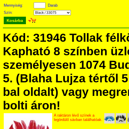
Mennyiség:
Darab
Szín:
Kosárba
Kód: 31946 Tollak félk
Kapható 8 színben üz
személyesen 1074 Bud
5. (Blaha Lujza tértől 5
bal oldalt) vagy megre
bolti áron!
A raktáron lévő színek a
legördülő sávban találhatóak.