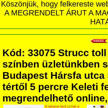
Köszönjük, hogy felkereste we
A MEGRENDELT ÁRUT A MA
HAT
Kód: 33075 Strucc tol
színben üzletünkben 
Budapest Hársfa utca 
tértől 5 percre Keleti f
megrendelhető online, 
A raktáron lévő színek a