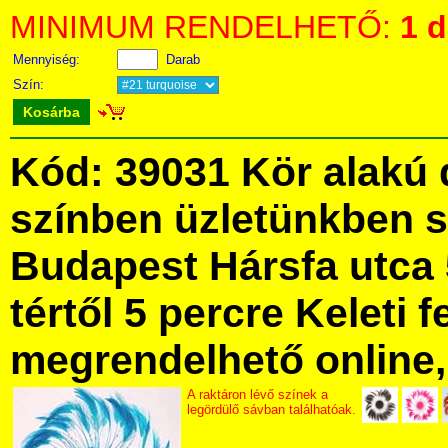
MINIMUM RENDELHETŐ:
1 
Mennyiség:
Darab
Szín:
Kosárba
Kód: 39031 Kör alakú 
színben üzletünkben 
Budapest Hársfa utca 
tértől 5 percre Keleti f
megrendelhető online, 
A raktáron lévő színek a
legördülő sávban találhatóak.