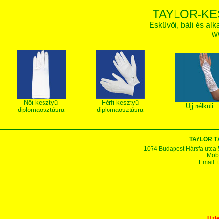
TAYLOR-KE
Esküvői, báli és alk
w
Női kesztyű
Férfi kesztyű
Ujj nélküli
diplomaosztásra
diplomaosztásra
TAYLOR 
1074 Budapest Hársfa utca 5-7
Mobi
Email:
Üzle