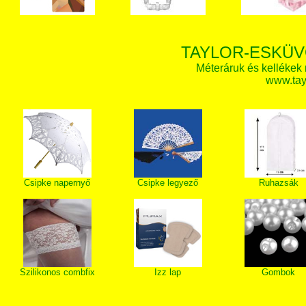
TAYLOR-ESKÜV
Méteráruk és kellékek
www.tay
Csipke napernyő
Csipke legyező
Ruhazsák
Szilikonos combfix
Izz lap
Gombok