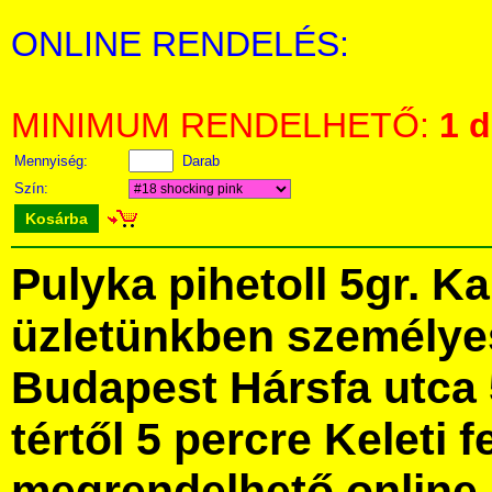
ONLINE RENDELÉS:
MINIMUM RENDELHETŐ:
1 
Mennyiség:
Darab
Szín:
Kosárba
Pulyka pihetoll 5gr. K
üzletünkben személye
Budapest Hársfa utca 
tértől 5 percre Keleti f
megrendelhető online, 