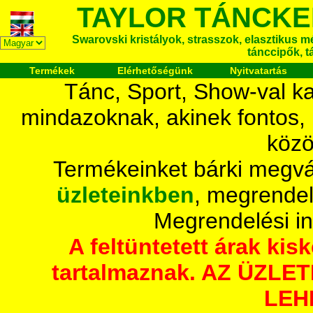
TAYLOR TÁNCKE
Swarovski kristályok, strasszok, elasztikus mét
tánccipők, t
Termékek
Elérhetőségünk
Nyitvatartás
Tánc, Sport, Show-val ka
mindazoknak, akinek fontos,
közö
Termékeinket bárki megvá
üzleteinkben
, megrendel
Megrendelési i
A feltüntetett árak ki
tartalmaznak. AZ ÜZL
LEH