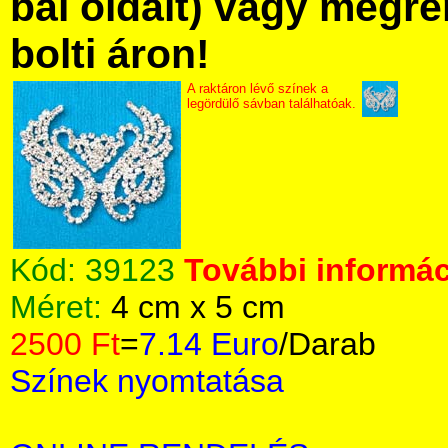
bal oldalt) vagy megre
bolti áron!
A raktáron lévő színek a
legördülő sávban találhatóak.
Kód:
39123
További informác
Méret:
4 cm x 5 cm
2500 Ft
=
7.14 Euro
/Darab
Színek nyomtatása