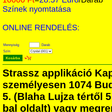
Színek nyomtatása
ONLINE RENDELÉS:
Mennyiség:
Darab
Szín:
Kosárba
Strassz applikáció Ka
személyesen 1074 Bud
5. (Blaha Lujza tértől 5
bal oldalt) vagy megre