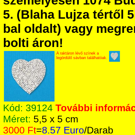
személyesen 1074 Bud
5. (Blaha Lujza tértől 5
bal oldalt) vagy megre
bolti áron!
A raktáron lévő színek a
legördülő sávban találhatóak.
Kód:
39124
További informác
Méret:
5,5 x 5 cm
3000 Ft
=
8.57 Euro
/Darab