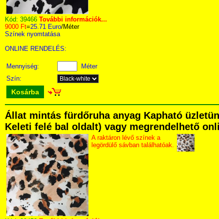
Kód:
39466
További információk...
9000 Ft
=
25.71 Euro
/Méter
Színek nyomtatása
ONLINE RENDELÉS:
Mennyiség:
Méter
Szín:
Kosárba
Állat mintás fürdőruha anyag Kapható üzletün
Keleti felé bal oldalt) vagy megrendelhető onli
A raktáron lévő színek a
legördülő sávban találhatóak.