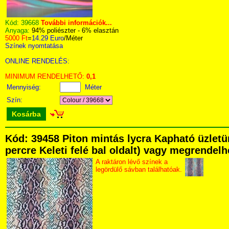
Kód:
39668
További információk...
Anyaga:
94% poliészter - 6% elasztán
5000 Ft
=
14.29 Euro
/Méter
Színek nyomtatása
ONLINE RENDELÉS:
MINIMUM RENDELHETŐ:
0,1
Mennyiség:
Méter
Szín:
Kosárba
Kód: 39458 Piton mintás lycra Kapható üzletü
percre Keleti felé bal oldalt) vagy megrendelhe
A raktáron lévő színek a
legördülő sávban találhatóak.