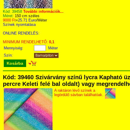
Kód:
39458
További információk...
Méret:
150 cm széles
9000 Ft
=
25.71 Euro
/Méter
Színek nyomtatása
ONLINE RENDELÉS:
MINIMUM RENDELHETŐ:
0,1
Mennyiség:
Méter
Szín:
Kosárba
Kód: 39460 Szivárvány színű lycra Kapható üz
percre Keleti felé bal oldalt) vagy megrendelhe
A raktáron lévő színek a
legördülő sávban találhatóak.