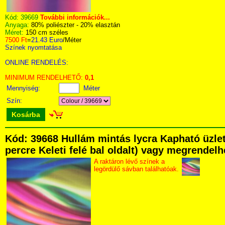
Kód:
39669
További információk...
Anyaga:
80% poliészter - 20% elasztán
Méret:
150 cm széles
7500 Ft
=
21.43 Euro
/Méter
Színek nyomtatása
ONLINE RENDELÉS:
MINIMUM RENDELHETŐ:
0,1
Mennyiség:
Méter
Szín:
Kosárba
Kód: 39668 Hullám mintás lycra Kapható üzlet
percre Keleti felé bal oldalt) vagy megrendelhe
A raktáron lévő színek a
legördülő sávban találhatóak.