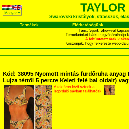
TAYLOR
Swarovski kristályok, strasszok, elasz
Termékek
Elérhetőségünk
Tánc, Sport, Show-val kapcso
Termékeinket bárki megvásárolhatja 
A feltüntetett árak ki
Köszönjük, hogy felkereste webol
Kód: 38095 Nyomott mintás fürdőruha anyag 
Lujza tértől 5 percre Keleti felé bal oldalt) v
A raktáron lévő színek a
legördülő sávban találhatóak.