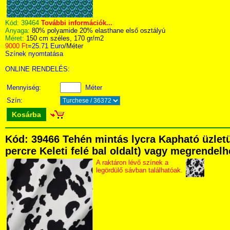
Kód:
39464
További információk...
Anyaga:
80% polyamide 20% elasthane első osztályú
Méret:
150 cm széles, 170 gr/m2
9000 Ft
=
25.71 Euro
/Méter
Színek nyomtatása
ONLINE RENDELÉS:
Mennyiség:
Méter
Szín:
Kosárba
Kód: 39466 Tehén mintás lycra Kapható üzletü
percre Keleti felé bal oldalt) vagy megrendelhe
A raktáron lévő színek a
legördülő sávban találhatóak.