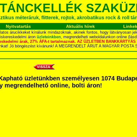
 TÁNCKELLÉK SZAKÜZ
tikus méteráruk, flitterek, rojtok, akrobatikus rock & roll t
Nyitvatartás
Aktuális hírek
Linke
latos árucikkeket kínálunk mindazoknak, akinek fontos, hogy látványosan jel
kiskereskedelmi áron
üzleteinkben
, megrendelheti weboldalunkon online (lás
skereskedelmi árak, 27% ÁFA-t tartalmaznak. AZ ÜZLETBEN BANKKÁRT
dalunkat! Jó böngészést kívánunk! A MEGRENDELT ÁRUT A MAGYAR POS
Kapható üzletünkben személyesen 1074 Budapes
agy megrendelhető online, bolti áron!