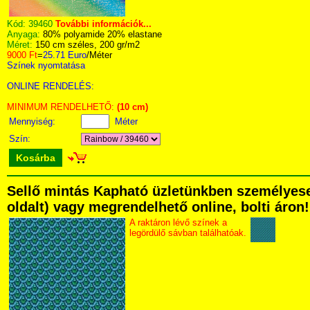
Kód:
39460
További információk...
Anyaga:
80% polyamide 20% elastane
Méret:
150 cm széles, 200 gr/m2
9000 Ft
=
25.71 Euro
/Méter
Színek nyomtatása
ONLINE RENDELÉS:
MINIMUM RENDELHETŐ:
(10 cm)
Mennyiség:
Méter
Szín:
Kosárba
Sellő mintás Kapható üzletünkben személyesen 
oldalt) vagy megrendelhető online, bolti áron!
A raktáron lévő színek a
legördülő sávban találhatóak.