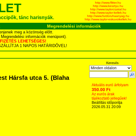
http://www.flitter.hu
LET
http://www.kesztyu.hu
http://www.taylorcrystal.hu
http://www.taylor-kellek.hu
http://www.furdoruhaanyag.hu
ánccipők, tánc harisnyák.
http://www.taylor-eskuvoikellek.hu
k
Megrendelési információk
enjenek meg a közönség előtt.
d Megrendelési információk menüpont).
YÁS FIZETÉS LEHETSÉGES!
TA SZÁLLÍTJA 1 NAPOS HATÁRIDŐVEL!
Keresés
t Hársfa utca 5. (Blaha
Aktuális euró árfolyam
350.00 Ft
Az eurós árak
tájékoztató jellegűek!
Beállítás időpontja
2026.05.31 20:09