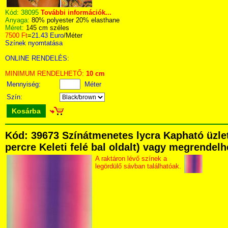
Kód:
38095
További információk...
Anyaga:
80% polyester 20% elasthane
Méret:
145 cm széles
7500 Ft
=
21.43 Euro
/Méter
Színek nyomtatása
ONLINE RENDELÉS:
MINIMUM RENDELHETŐ:
10 cm
Mennyiség:
Méter
Szín:
Kosárba
Kód: 39673 Színátmenetes lycra Kapható üzlet
percre Keleti felé bal oldalt) vagy megrendelhe
A raktáron lévő színek a
legördülő sávban találhatóak.