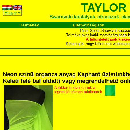
TAYLOR
Swarovski kristályok, strasszok, elasz
Termékek
Elérhetőségünk
Tánc, Sport, Show-val kapcso
Termékeinket bárki megvásárolhatja 
A feltüntetett árak ki
Köszönjük, hogy felkereste webol
Neon színű organza anyag Kapható üzletünkbe
Keleti felé bal oldalt) vagy megrendelhető onli
A raktáron lévő színek a
legördülő sávban találhatóak.