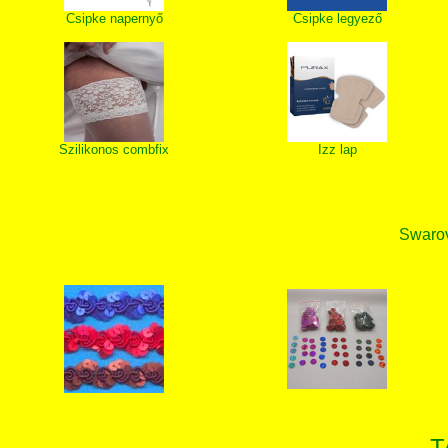
Csipke napernyő
Csipke legyező
Szilikonos combfix
Izz lap
Swarovs
T