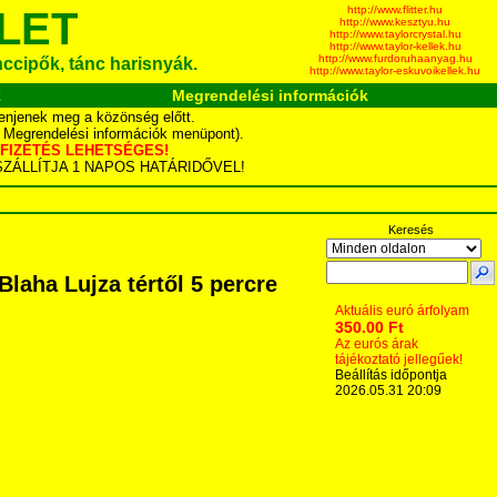
http://www.flitter.hu
LET
http://www.kesztyu.hu
http://www.taylorcrystal.hu
http://www.taylor-kellek.hu
http://www.furdoruhaanyag.hu
ánccipők, tánc harisnyák.
http://www.taylor-eskuvoikellek.hu
k
Megrendelési információk
enjenek meg a közönség előtt.
d Megrendelési információk menüpont).
YÁS FIZETÉS LEHETSÉGES!
TA SZÁLLÍTJA 1 NAPOS HATÁRIDŐVEL!
Keresés
laha Lujza tértől 5 percre
Aktuális euró árfolyam
350.00 Ft
Az eurós árak
tájékoztató jellegűek!
Beállítás időpontja
2026.05.31 20:09