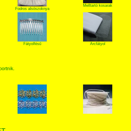
Melltartó kosarak
Fodros alsószoknya
Fátyolfésű
Arcfátyol
bortnik.
ET