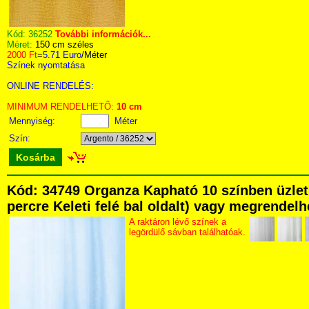
Kód:
36252
További információk...
Méret:
150 cm széles
2000 Ft
=
5.71 Euro
/Méter
Színek nyomtatása
ONLINE RENDELÉS:
MINIMUM RENDELHETŐ:
10 cm
Mennyiség:
Méter
Szín:
Kosárba
Kód: 34749 Organza Kapható 10 színben üzlet
percre Keleti felé bal oldalt) vagy megrendelhe
A raktáron lévő színek a
legördülő sávban találhatóak.