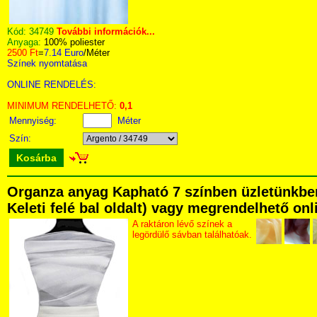
Kód:
34749
További információk...
Anyaga:
100% poliester
2500 Ft
=
7.14 Euro
/Méter
Színek nyomtatása
ONLINE RENDELÉS:
MINIMUM RENDELHETŐ:
0,1
Mennyiség:
Méter
Szín:
Kosárba
Organza anyag Kapható 7 színben üzletünkben
Keleti felé bal oldalt) vagy megrendelhető onli
A raktáron lévő színek a
legördülő sávban találhatóak.