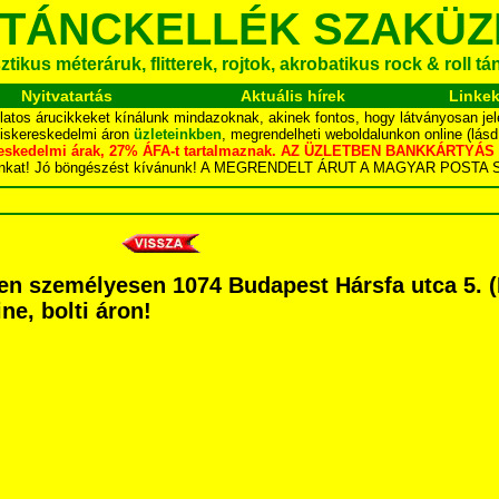
 TÁNCKELLÉK SZAKÜZ
tikus méteráruk, flitterek, rojtok, akrobatikus rock & roll t
Nyitvatartás
Aktuális hírek
Linke
latos árucikkeket kínálunk mindazoknak, akinek fontos, hogy látványosan jel
kiskereskedelmi áron
üzleteinkben
, megrendelheti weboldalunkon online (lás
skereskedelmi árak, 27% ÁFA-t tartalmaznak. AZ ÜZLETBEN BANKKÁRT
dalunkat! Jó böngészést kívánunk! A MEGRENDELT ÁRUT A MAGYAR POS
n személyesen 1074 Budapest Hársfa utca 5. (B
ne, bolti áron!