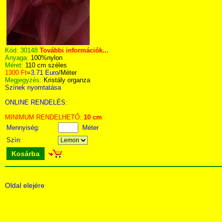
Kód:
30148
További információk...
Anyaga:
100%nylon
Méret:
110 cm széles
1300 Ft
=
3.71 Euro
/Méter
Megjegyzés:
Kristály organza
Színek nyomtatása
ONLINE RENDELÉS:
MINIMUM RENDELHETŐ:
10 cm
Mennyiség:
Méter
Szín:
Kosárba
Oldal elejére