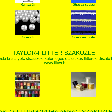
Ruhazsák
Strassz szalag
Gombok
Gomblyuk bortni
TAYLOR-FLITTER SZAKÜZLET
ki kristályok, strasszok, különleges elasztikus flitterek, díszítő 
www.flitter.hu
AYLOR-FÜRDŐRUHA ANYAG SZAKÜZL