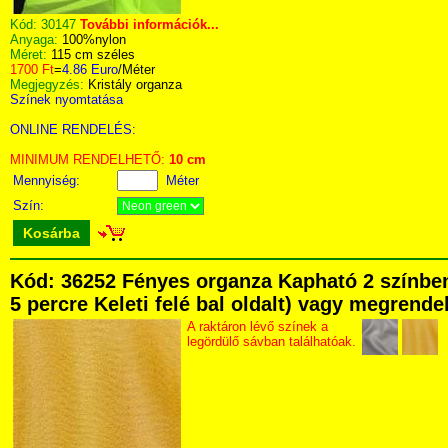
Kód:
30147
További információk...
Anyaga:
100%nylon
Méret:
115 cm széles
1700 Ft
=
4.86 Euro
/Méter
Megjegyzés:
Kristály organza
Színek nyomtatása
ONLINE RENDELÉS:
MINIMUM RENDELHETŐ:
10 cm
Mennyiség:
Méter
Szín:
Kosárba
Kód: 36252 Fényes organza Kapható 2 színben
5 percre Keleti felé bal oldalt) vagy megrendel
A raktáron lévő színek a
legördülő sávban találhatóak.