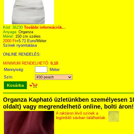
Kód:
36230
További információk...
Anyaga:
Organza
Méret:
150 cm széles
2000 Ft
=
5.71 Euro
/Méter
Színek nyomtatása
ONLINE RENDELÉS:
MINIMUM RENDELHETŐ:
0,10
Mennyiség:
Méter
Szín:
Kosárba
Organza Kapható üzletünkben személyesen 1074
oldalt) vagy megrendelhető online, bolti áron!
A raktáron lévő színek a
legördülő sávban találhatóak.