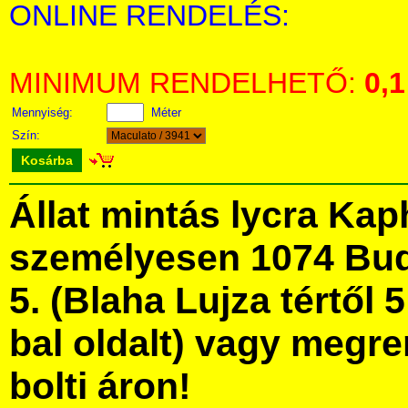
ONLINE RENDELÉS:
MINIMUM RENDELHETŐ:
0,1
Mennyiség:
Méter
Szín:
Kosárba
Állat mintás lycra Ka
személyesen 1074 Bud
5. (Blaha Lujza tértől 5
bal oldalt) vagy megre
bolti áron!