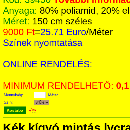
Anyaga:
80% poliamid, 20% el
Méret:
150 cm széles
9000 Ft
=
25.71 Euro
/Méter
Színek nyomtatása
ONLINE RENDELÉS:
MINIMUM RENDELHETŐ:
0,1
Mennyiség:
Méter
Szín:
Kosárba
Kék kígyó mintás lycr