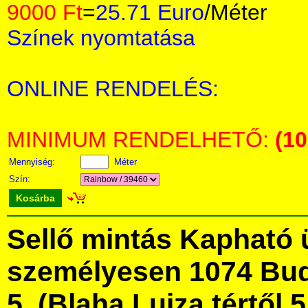
9000 Ft
=
25.71 Euro
/Méter
Színek nyomtatása
ONLINE RENDELÉS:
MINIMUM RENDELHETŐ:
(1
Mennyiség:
Méter
Szín:
Kosárba
Sellő mintás Kapható 
személyesen 1074 Bud
5. (Blaha Lujza tértől 5