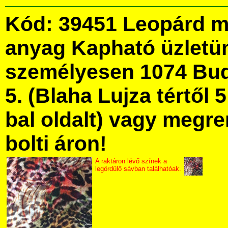
Kód: 39451 Leopárd m
anyag Kapható üzletü
személyesen 1074 Bud
5. (Blaha Lujza tértől 5
bal oldalt) vagy megre
bolti áron!
A raktáron lévő színek a
legördülő sávban találhatóak.