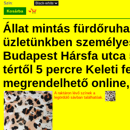
Szín:
Kosárba
Állat mintás fürdőruh
üzletünkben személye
Budapest Hársfa utca 
tértől 5 percre Keleti f
megrendelhető online, 
A raktáron lévő színek a
legördülő sávban találhatóak.