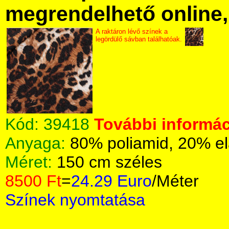
megrendelhető online, 
A raktáron lévő színek a
legördülő sávban találhatóak.
Kód:
39418
További informác
Anyaga:
80% poliamid, 20% el
Méret:
150 cm széles
8500 Ft
=
24.29 Euro
/Méter
Színek nyomtatása