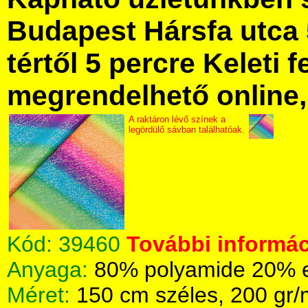
Budapest Hársfa utca 
tértől 5 percre Keleti f
megrendelhető online, 
A raktáron lévő színek a
legördülő sávban találhatóak.
Kód:
39460
További informác
Anyaga:
80% polyamide 20% e
Méret:
150 cm széles, 200 gr