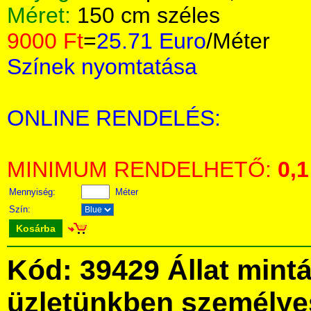
Méret:
150 cm széles
9000 Ft
=
25.71 Euro
/Méter
Színek nyomtatása
ONLINE RENDELÉS:
MINIMUM RENDELHETŐ:
0,1
Mennyiség:
Méter
Szín:
Kosárba
Kód: 39429 Állat mint
üzletünkben személye