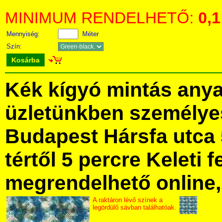
MINIMUM RENDELHETŐ:
0,1
Mennyiség:
Méter
Szín:
Kosárba
Kék kígyó mintás any
üzletünkben személye
Budapest Hársfa utca 
tértől 5 percre Keleti f
megrendelhető online, 
A raktáron lévő színek a
legördülő sávban találhatóak.