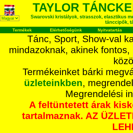
TAYLOR TÁNCKE
Swarovski kristályok, strasszok, elasztikus mét
tánccipők, t
Termékek
Elérhetőségünk
Nyitvatartás
Tánc, Sport, Show-val ka
mindazoknak, akinek fontos,
közö
Termékeinket bárki megvá
üzleteinkben
, megrendel
Megrendelési i
A feltüntetett árak ki
tartalmaznak. AZ ÜZL
LEH