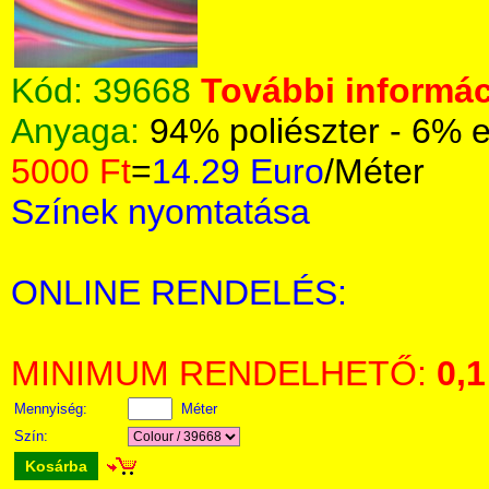
Kód:
39668
További informác
Anyaga:
94% poliészter - 6% 
5000 Ft
=
14.29 Euro
/Méter
Színek nyomtatása
ONLINE RENDELÉS:
MINIMUM RENDELHETŐ:
0,1
Mennyiség:
Méter
Szín:
Kosárba