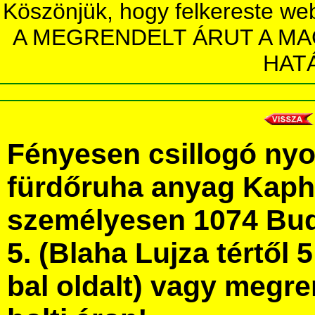
Köszönjük, hogy felkereste we
A MEGRENDELT ÁRUT A MA
HAT
Fényesen csillogó ny
fürdőruha anyag Kaph
személyesen 1074 Bud
5. (Blaha Lujza tértől 5
bal oldalt) vagy megre