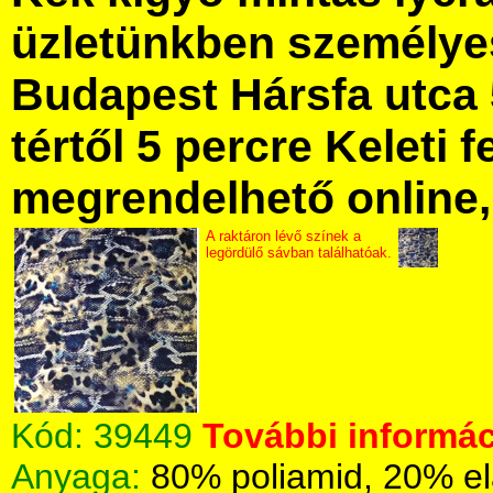
üzletünkben személye
Budapest Hársfa utca 
tértől 5 percre Keleti f
megrendelhető online, 
A raktáron lévő színek a
legördülő sávban találhatóak.
Kód:
39449
További informác
Anyaga:
80% poliamid, 20% el