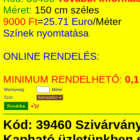
Méret:
150 cm széles
9000 Ft
=
25.71 Euro
/Méter
Színek nyomtatása
ONLINE RENDELÉS:
MINIMUM RENDELHETŐ:
0,1
Mennyiség:
Méter
Szín:
Kosárba
Kód: 39460 Szivárvány
Kapható üzletünkben 