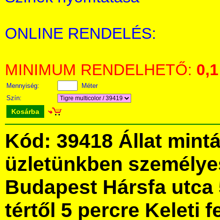
ONLINE RENDELÉS:
MINIMUM RENDELHETŐ:
0,1
Mennyiség:
Méter
Szín:
Kosárba
Kód: 39418 Állat mint
üzletünkben személye
Budapest Hársfa utca 
tértől 5 percre Keleti f