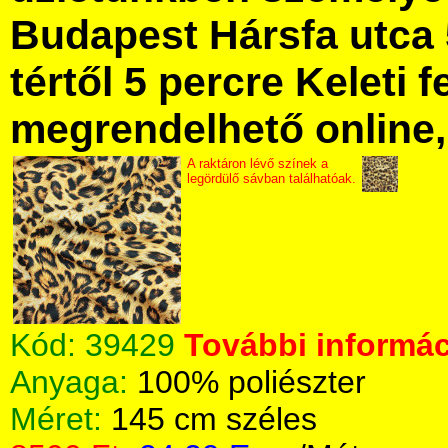
Budapest Hársfa utca 
tértől 5 percre Keleti f
megrendelhető online, 
A raktáron lévő színek a
legördülő sávban találhatóak.
Kód:
39429
További informác
Anyaga:
100% poliészter
Méret:
145 cm széles