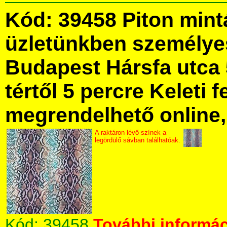
Kód: 39458 Piton mint
üzletünkben személye
Budapest Hársfa utca 
tértől 5 percre Keleti f
megrendelhető online, 
A raktáron lévő színek a
legördülő sávban találhatóak.
Kód:
39458
További informác