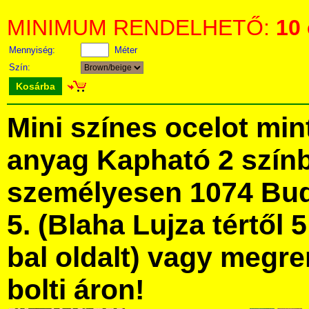
MINIMUM RENDELHETŐ:
10
Mennyiség:
Méter
Szín:
Kosárba
Mini színes ocelot mi
anyag Kapható 2 szín
személyesen 1074 Bud
5. (Blaha Lujza tértől 5
bal oldalt) vagy megre
bolti áron!