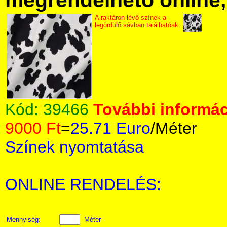
megrendelhető online, 
A raktáron lévő színek a
legördülő sávban találhatóak.
Kód:
39466
További informác
9000 Ft
=
25.71 Euro
/Méter
Színek nyomtatása
ONLINE RENDELÉS:
Mennyiség:
Méter