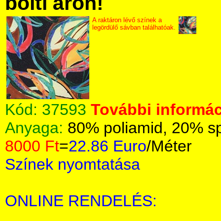
bolti áron!
A raktáron lévő színek a
legördülő sávban találhatóak.
Kód:
37593
További informác
Anyaga:
80% poliamid, 20% s
8000 Ft
=
22.86 Euro
/Méter
Színek nyomtatása
ONLINE RENDELÉS: