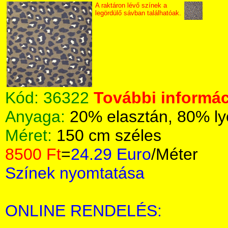
A raktáron lévő színek a
legördülő sávban találhatóak.
Kód:
36322
További informác
Anyaga:
20% elasztán, 80% ly
Méret:
150 cm széles
8500 Ft
=
24.29 Euro
/Méter
Színek nyomtatása
ONLINE RENDELÉS: