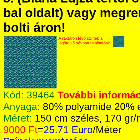
bal oldalt) vagy megre
bolti áron!
A raktáron lévő színek a
legördülő sávban találhatóak.
Kód:
39464
További informác
Anyaga:
80% polyamide 20% el
Méret:
150 cm széles, 170 gr
9000 Ft
=
25.71 Euro
/Méter