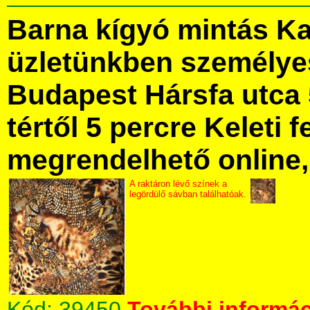
Barna kígyó mintás K
üzletünkben személye
Budapest Hársfa utca 
tértől 5 percre Keleti f
megrendelhető online, 
A raktáron lévő színek a
legördülő sávban találhatóak.
Kód:
39450
További informác