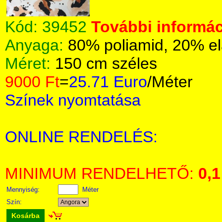
Kód:
39452
További informác
Anyaga:
80% poliamid, 20% el
Méret:
150 cm széles
9000 Ft
=
25.71 Euro
/Méter
Színek nyomtatása
ONLINE RENDELÉS:
MINIMUM RENDELHETŐ:
0,1
Mennyiség:
Méter
Szín:
Kosárba