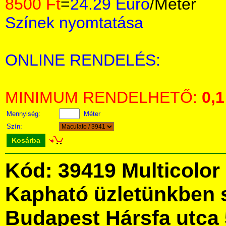
8500 Ft
=
24.29 Euro
/Méter
Színek nyomtatása
ONLINE RENDELÉS:
MINIMUM RENDELHETŐ:
0,1
Mennyiség:
Méter
Szín:
Kosárba
Kód: 39419 Multicolor 
Kapható üzletünkben 
Budapest Hársfa utca 