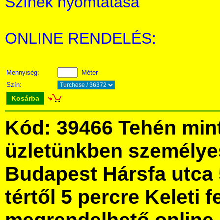
Színek nyomtatása
ONLINE RENDELÉS:
Mennyiség:
Méter
Szín:
Kosárba
Kód: 39466 Tehén min
üzletünkben személye
Budapest Hársfa utca 
tértől 5 percre Keleti f