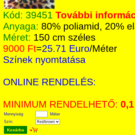
Kód:
39451
További informác
Anyaga:
80% poliamid, 20% el
Méret:
150 cm széles
9000 Ft
=
25.71 Euro
/Méter
Színek nyomtatása
ONLINE RENDELÉS:
MINIMUM RENDELHETŐ:
0,1
Mennyiség:
Méter
Szín:
Kosárba