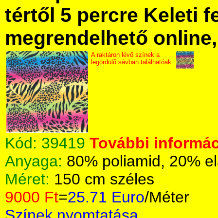
tértől 5 percre Keleti f
megrendelhető online, 
A raktáron lévő színek a
legördülő sávban találhatóak.
Kód:
39419
További informác
Anyaga:
80% poliamid, 20% el
Méret:
150 cm széles
9000 Ft
=
25.71 Euro
/Méter
Színek nyomtatása