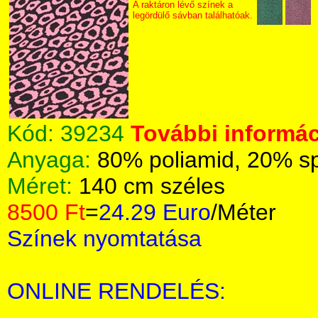
A raktáron lévő színek a
legördülő sávban találhatóak.
Kód:
39234
További informác
Anyaga:
80% poliamid, 20% s
Méret:
140 cm széles
8500 Ft
=
24.29 Euro
/Méter
Színek nyomtatása
ONLINE RENDELÉS: