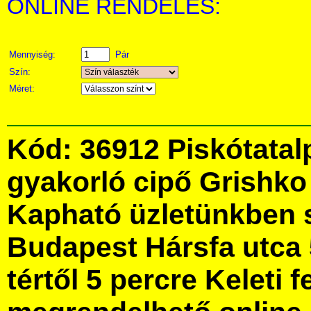
ONLINE RENDELÉS:
Mennyiség:
Pár
Szín:
Méret:
Kód: 36912 Piskótatal
gyakorló cipő Grishko
Kapható üzletünkben 
Budapest Hársfa utca 
tértől 5 percre Keleti f