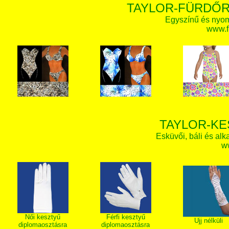
TAYLOR-FÜRDŐR
Egyszínű és nyom
www.f
TAYLOR-KE
Esküvői, báli és alk
w
Női kesztyű
Férfi kesztyű
Ujj nélküli
diplomaosztásra
diplomaosztásra