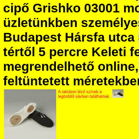
cipő Grishko 03001 m
üzletünkben személye
Budapest Hársfa utca 
tértől 5 percre Keleti f
megrendelhető online, 
feltüntetett méretekbe
A raktáron lévő színek a
legördülő sávban találhatóak.