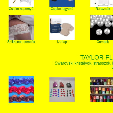
Csipke napernyő
Csipke legyező
Ruhazsák
Szilikonos combfix
Izz lap
Gombok
TAYLOR-FL
Swarovski kristályok, strasszok, k