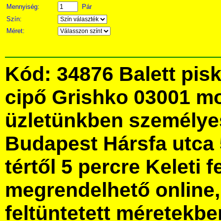
Mennyiség:
Pár
Szín:
Méret:
Kód: 34876 Balett pis
cipő Grishko 03001 m
üzletünkben személye
Budapest Hársfa utca 
tértől 5 percre Keleti f
megrendelhető online, 
feltüntetett méretekbe