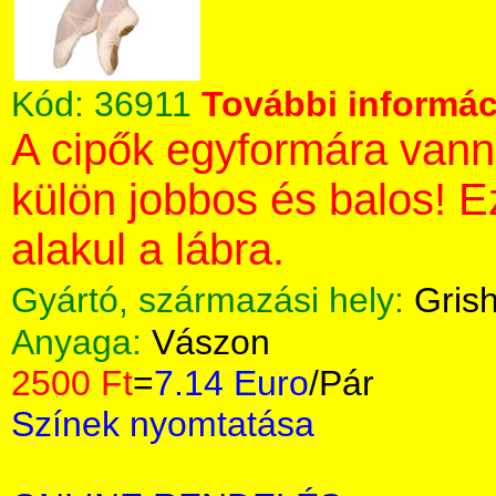
Kód:
36911
További informáci
A cipők egyformára vann
külön jobbos és balos! 
alakul a lábra.
Gyártó, származási hely:
Gris
Anyaga:
Vászon
2500 Ft
=
7.14 Euro
/Pár
Színek nyomtatása