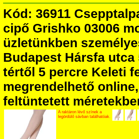
Kód: 36911 Csepptalpa
cipő Grishko 03006 m
üzletünkben személye
Budapest Hársfa utca 
tértől 5 percre Keleti f
megrendelhető online, 
feltüntetett méretekbe
A raktáron lévő színek a
legördülő sávban találhatóak.