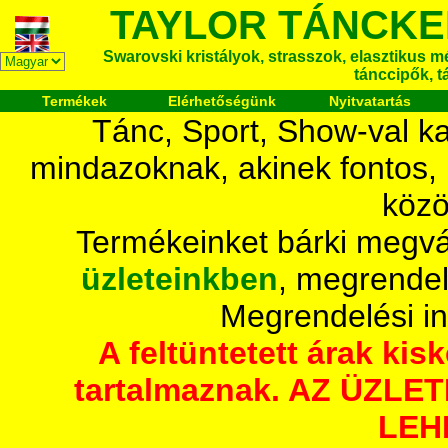
TAYLOR TÁNCKE
Swarovski kristályok, strasszok, elasztikus mét
tánccipők, t
Termékek
Elérhetőségünk
Nyitvatartás
Tánc, Sport, Show-val ka
mindazoknak, akinek fontos,
közö
Termékeinket bárki megvá
üzleteinkben
, megrendel
Megrendelési i
A feltüntetett árak ki
tartalmaznak. AZ ÜZL
LEH