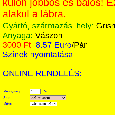
külön jobbos és balos! 
alakul a lábra.
Gyártó, származási hely:
Gris
Anyaga:
Vászon
3000 Ft
=
8.57 Euro
/Pár
Színek nyomtatása
ONLINE RENDELÉS:
Mennyiség:
Pár
Szín:
Méret: