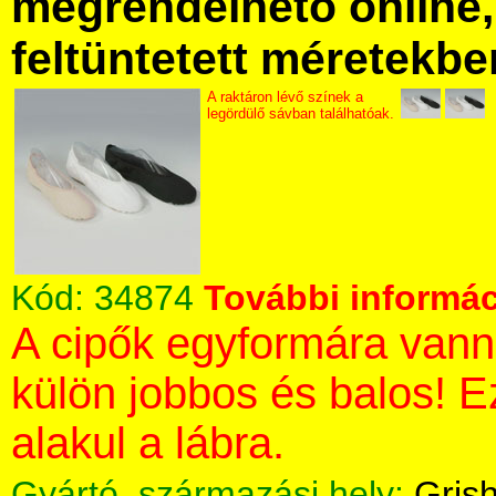
megrendelhető online, 
feltüntetett méretekbe
A raktáron lévő színek a
legördülő sávban találhatóak.
Kód:
34874
További informác
A cipők egyformára vann
külön jobbos és balos! 
alakul a lábra.
Gyártó, származási hely:
Gris