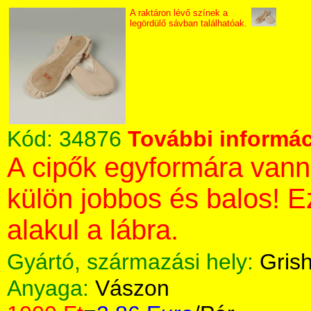
A raktáron lévő színek a
legördülő sávban találhatóak.
Kód:
34876
További informác
A cipők egyformára vann
külön jobbos és balos! 
alakul a lábra.
Gyártó, származási hely:
Gris
Anyaga:
Vászon