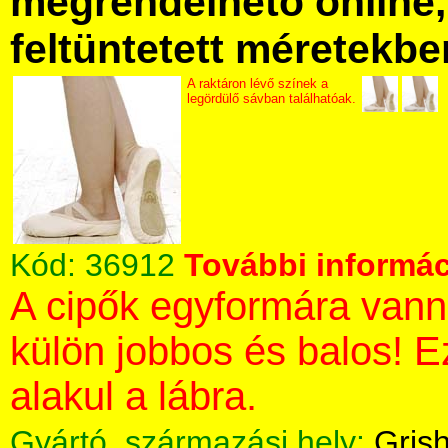
megrendelhető online, 
feltüntetett méretekbe
A raktáron lévő színek a
legördülő sávban találhatóak.
Kód:
36912
További informác
A cipők egyformára vann
külön jobbos és balos! 
alakul a lábra.
Gyártó, származási hely:
Gris