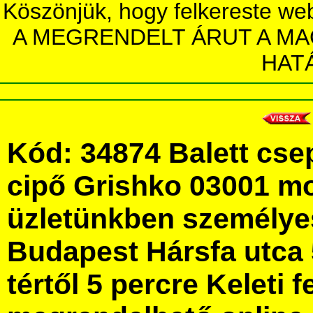
Köszönjük, hogy felkereste we
A MEGRENDELT ÁRUT A MA
HAT
Kód: 34874 Balett cse
cipő Grishko 03001 m
üzletünkben személye
Budapest Hársfa utca 
tértől 5 percre Keleti f