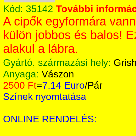
Kód:
35142
További informác
A cipők egyformára vann
külön jobbos és balos! 
alakul a lábra.
Gyártó, származási hely:
Gris
Anyaga:
Vászon
2500 Ft
=
7.14 Euro
/Pár
Színek nyomtatása
ONLINE RENDELÉS: