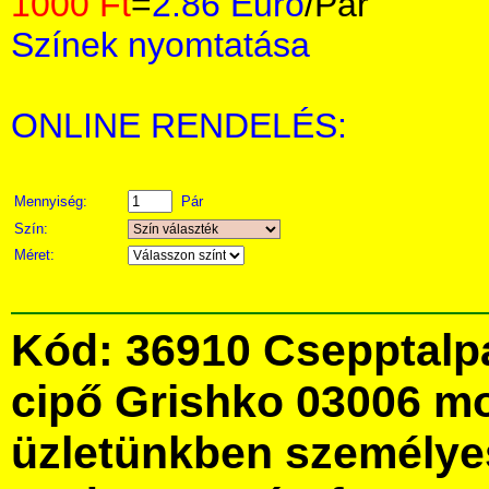
1000 Ft
=
2.86 Euro
/Pár
Színek nyomtatása
ONLINE RENDELÉS:
Mennyiség:
Pár
Szín:
Méret:
Kód: 36910 Csepptalpa
cipő Grishko 03006 m
üzletünkben személye