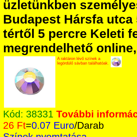
üzletünkben személye
Budapest Hársfa utca 
tértől 5 percre Keleti f
megrendelhető online, 
A raktáron lévő színek a
legördülő sávban találhatóak.
Kód:
38331
További informác
26 Ft
=
0.07 Euro
/Darab
Színek nyomtatása