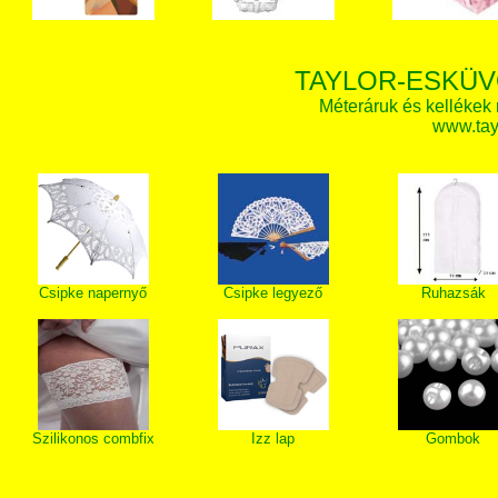
TAYLOR-ESKÜV
Méteráruk és kellékek
www.tay
Csipke napernyő
Csipke legyező
Ruhazsák
Szilikonos combfix
Izz lap
Gombok