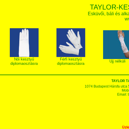
TAYLOR-KE
Esküvői, báli és alk
w
Női kesztyű
Férfi kesztyű
Ujj nélküli
diplomaosztásra
diplomaosztásra
TAYLOR 
1074 Budapest Hársfa utca 5-7
Mobi
Email:
Üzle