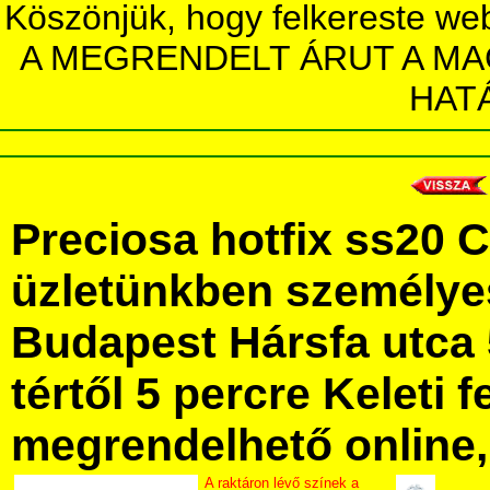
Köszönjük, hogy felkereste we
A MEGRENDELT ÁRUT A MA
HAT
Preciosa hotfix ss20 
üzletünkben személye
Budapest Hársfa utca 
tértől 5 percre Keleti f
megrendelhető online, 
A raktáron lévő színek a