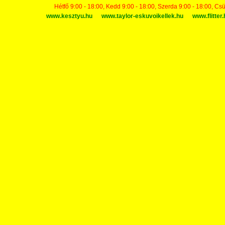
Hétfő 9:00 - 18:00, Kedd 9:00 - 18:00, Szerda 9:00 - 18:00, Cs
www.kesztyu.hu
www.taylor-eskuvoikellek.hu
www.flitter.