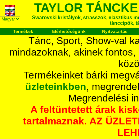
TAYLOR TÁNCKE
Swarovski kristályok, strasszok, elasztikus mét
tánccipők, t
Termékek
Elérhetőségünk
Nyitvatartás
Tánc, Sport, Show-val ka
mindazoknak, akinek fontos,
közö
Termékeinket bárki megvá
üzleteinkben
, megrendel
Megrendelési i
A feltüntetett árak ki
tartalmaznak. AZ ÜZL
LEH