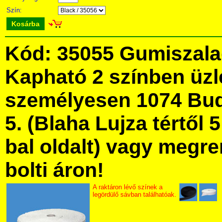
Szín:
Kosárba
Kód: 35055 Gumiszala
Kapható 2 színben üz
személyesen 1074 Bud
5. (Blaha Lujza tértől 5
bal oldalt) vagy megre
bolti áron!
A raktáron lévő színek a
legördülő sávban találhatóak.