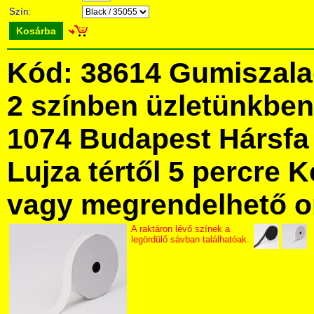
Szín:
Kosárba
Kód: 38614 Gumiszala
2 színben üzletünkbe
1074 Budapest Hársfa 
Lujza tértől 5 percre Ke
vagy megrendelhető onl
A raktáron lévő színek a
legördülő sávban találhatóak.