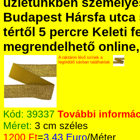
üzletünkben személye
Budapest Hársfa utca 
tértől 5 percre Keleti f
megrendelhető online, 
A raktáron lévő színek a
legördülő sávban találhatóak.
Kód:
39337
További informác
Méret:
3 cm széles
1200 Ft
=
3.43 Euro
/Méter