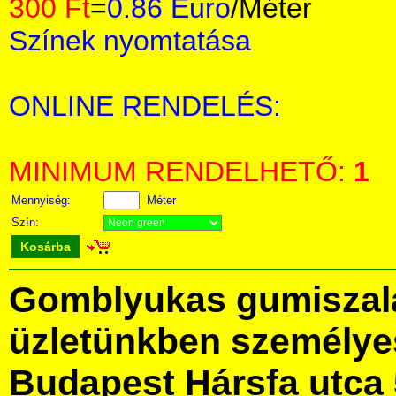
300 Ft
=
0.86 Euro
/Méter
Színek nyomtatása
ONLINE RENDELÉS:
MINIMUM RENDELHETŐ:
1
Mennyiség:
Méter
Szín:
Kosárba
Gomblyukas gumiszal
üzletünkben személye
Budapest Hársfa utca 