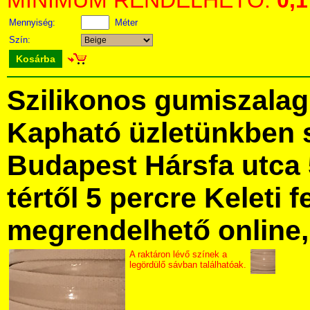
MINIMUM RENDELHETŐ:
0,1
Mennyiség:
Méter
Szín:
Kosárba
Szilikonos gumiszala
Kapható üzletünkben 
Budapest Hársfa utca 
tértől 5 percre Keleti f
megrendelhető online, 
A raktáron lévő színek a
legördülő sávban találhatóak.