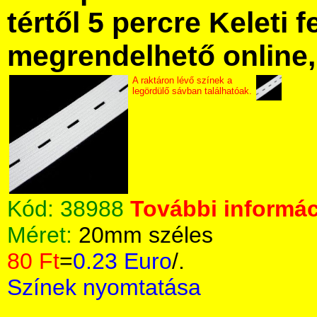
tértől 5 percre Keleti f
megrendelhető online, 
A raktáron lévő színek a
legördülő sávban találhatóak.
Kód:
38988
További informác
Méret:
20mm széles
80 Ft
=
0.23 Euro
/.
Színek nyomtatása