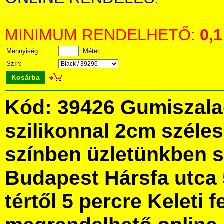
MINIMUM RENDELHETŐ:
0,1
Mennyiség:
Méter
Szín:
Kosárba
Kód: 39426 Gumiszala
szilikonnal 2cm széle
színben üzletünkben 
Budapest Hársfa utca 
tértől 5 percre Keleti f