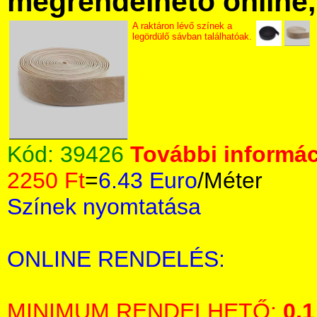
megrendelhető online, 
A raktáron lévő színek a
legördülő sávban találhatóak.
Kód:
39426
További informác
2250 Ft
=
6.43 Euro
/Méter
Színek nyomtatása
ONLINE RENDELÉS:
MINIMUM RENDELHETŐ:
0,1