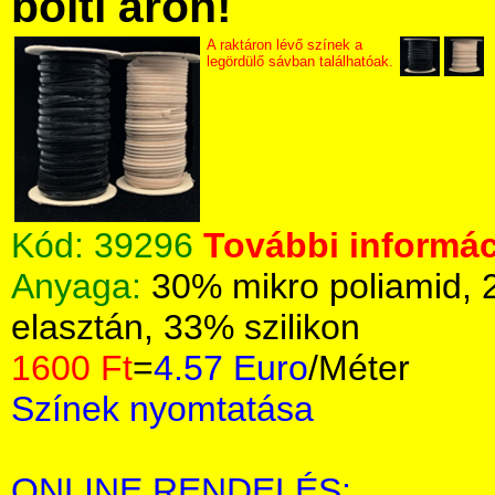
bolti áron!
A raktáron lévő színek a
legördülő sávban találhatóak.
Kód:
39296
További informác
Anyaga:
30% mikro poliamid, 
elasztán, 33% szilikon
1600 Ft
=
4.57 Euro
/Méter
Színek nyomtatása
ONLINE RENDELÉS: