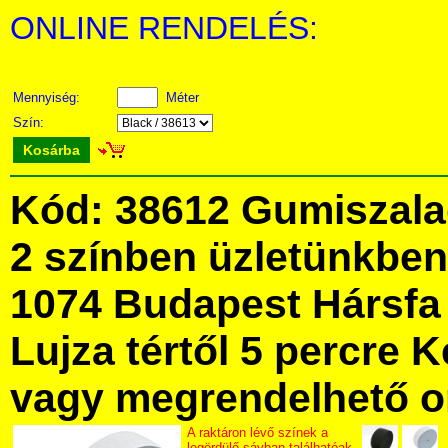
ONLINE RENDELÉS:
Mennyiség:
Méter
Szín:
Kosárba
Kód: 38612 Gumiszala
2 színben üzletünkbe
1074 Budapest Hársfa 
Lujza tértől 5 percre Ke
vagy megrendelhető onl
A raktáron lévő színek a
legördülő sávban találhatóak.