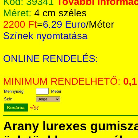
Kód:
39341
További informác
Méret:
4 cm széles
2200 Ft
=
6.29 Euro
/Méter
Színek nyomtatása
ONLINE RENDELÉS:
MINIMUM RENDELHETŐ:
0,1
Mennyiség:
Méter
Szín:
Kosárba
Arany lurexes gumisz