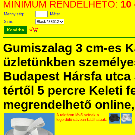
MINIMUM RENDELHETŐ:
10
Mennyiség:
Méter
Szín:
Kosárba
Gumiszalag 3 cm-es K
üzletünkben személye
Budapest Hársfa utca 
tértől 5 percre Keleti f
megrendelhető online, 
A raktáron lévő színek a
legördülő sávban találhatóak.