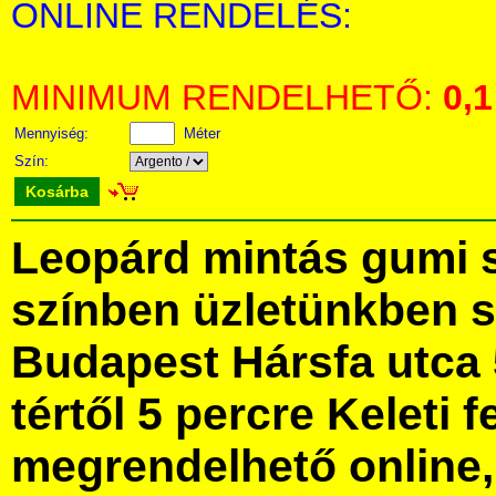
ONLINE RENDELÉS:
MINIMUM RENDELHETŐ:
0,1
Mennyiség:
Méter
Szín:
Kosárba
Leopárd mintás gumi 
színben üzletünkben 
Budapest Hársfa utca 
tértől 5 percre Keleti f
megrendelhető online, 