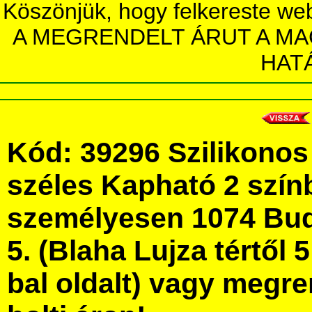
Köszönjük, hogy felkereste we
A MEGRENDELT ÁRUT A MA
HAT
Kód: 39296 Szilikono
széles Kapható 2 szín
személyesen 1074 Bud
5. (Blaha Lujza tértől 5
bal oldalt) vagy megre