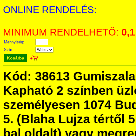
ONLINE RENDELÉS:
MINIMUM RENDELHETŐ:
0,1
Mennyiség:
.
Szín:
Kosárba
Kód: 38613 Gumiszala
Kapható 2 színben üz
személyesen 1074 Bud
5. (Blaha Lujza tértől 5
bal oldalt) vagy megre