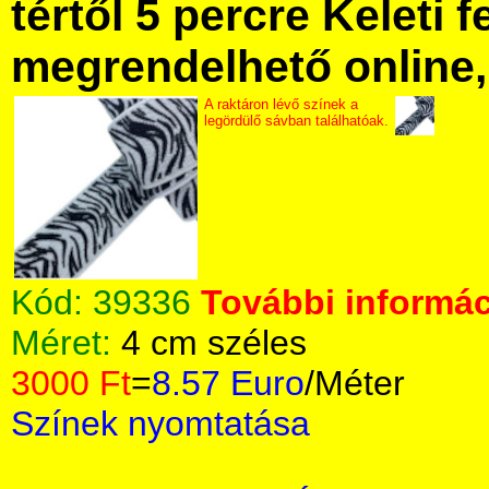
tértől 5 percre Keleti f
megrendelhető online, 
A raktáron lévő színek a
legördülő sávban találhatóak.
Kód:
39336
További informác
Méret:
4 cm széles
3000 Ft
=
8.57 Euro
/Méter
Színek nyomtatása