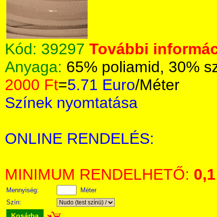
Kód:
39297
További informác
Anyaga:
65% poliamid, 30% sz
2000 Ft
=
5.71 Euro
/Méter
Színek nyomtatása
ONLINE RENDELÉS:
MINIMUM RENDELHETŐ:
0,1
Mennyiség:
Méter
Szín:
Kosárba