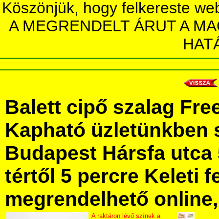
Köszönjük, hogy felkereste we
A MEGRENDELT ÁRUT A MA
HAT
Balett cipő szalag Fr
Kapható üzletünkben 
Budapest Hársfa utca 
tértől 5 percre Keleti f
megrendelhető online, 
A raktáron lévő színek a