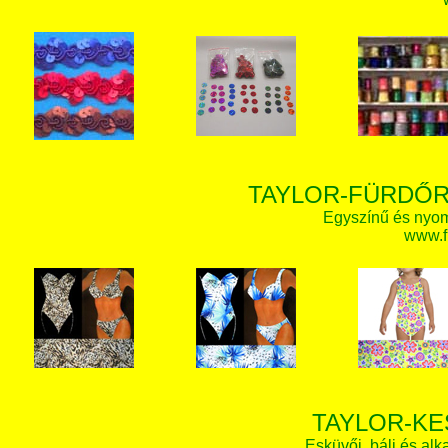
TAYLOR-FÜRDŐR
Egyszínű és nyom
www.f
TAYLOR-KE
Esküvői, báli és alk