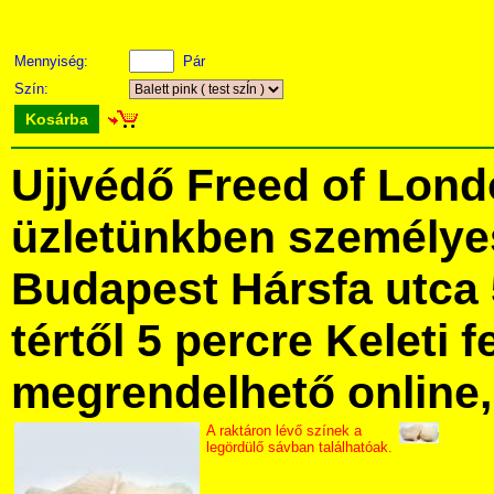
Mennyiség:
Pár
Szín:
Kosárba
Ujjvédő Freed of Lon
üzletünkben személye
Budapest Hársfa utca 
tértől 5 percre Keleti f
megrendelhető online, 
A raktáron lévő színek a
legördülő sávban találhatóak.