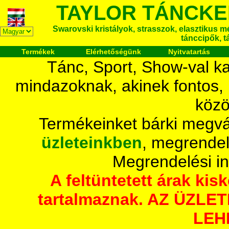
TAYLOR TÁNCKE
Swarovski kristályok, strasszok, elasztikus mét
tánccipők, t
Termékek
Elérhetőségünk
Nyitvatartás
Tánc, Sport, Show-val ka
mindazoknak, akinek fontos,
közö
Termékeinket bárki megvá
üzleteinkben
, megrendel
Megrendelési i
A feltüntetett árak ki
tartalmaznak. AZ ÜZL
LEH