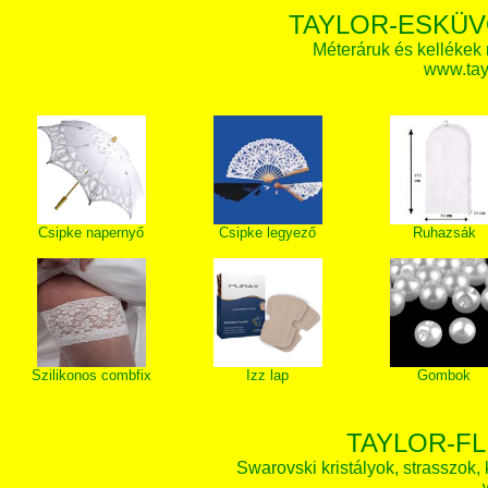
TAYLOR-ESKÜV
Méteráruk és kellékek
www.tay
Csipke napernyő
Csipke legyező
Ruhazsák
Szilikonos combfix
Izz lap
Gombok
TAYLOR-FL
Swarovski kristályok, strasszok, k