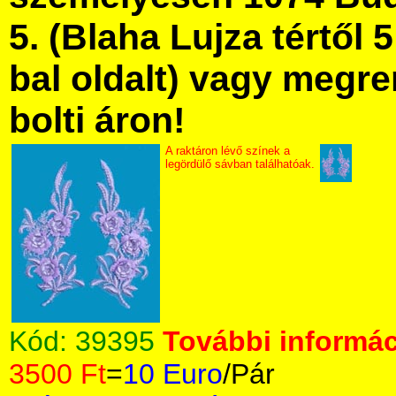
5. (Blaha Lujza tértől 5
bal oldalt) vagy megre
bolti áron!
A raktáron lévő színek a
legördülő sávban találhatóak.
Kód:
39395
További informác
3500 Ft
=
10 Euro
/Pár