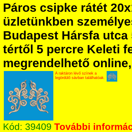
Páros csipke rátét 20
üzletünkben személye
Budapest Hársfa utca 
tértől 5 percre Keleti f
megrendelhető online, 
A raktáron lévő színek a
legördülő sávban találhatóak.
Kód:
39409
További informác