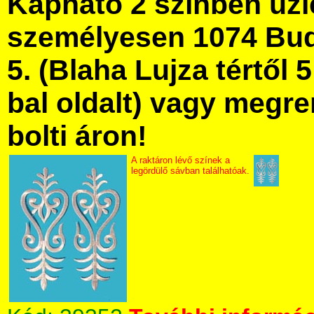
Kapható 2 színben üz
személyesen 1074 Bud
5. (Blaha Lujza tértől 5
bal oldalt) vagy megre
bolti áron!
A raktáron lévő színek a
legördülő sávban találhatóak.