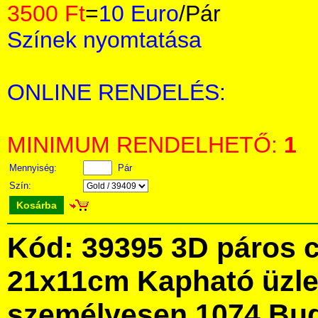
3500 Ft
=
10 Euro
/Pár
Színek nyomtatása
ONLINE RENDELÉS:
MINIMUM RENDELHETŐ:
1
Mennyiség:
Pár
Szín:
Kosárba
Kód: 39395 3D páros c
21x11cm Kapható üzl
személyesen 1074 Bud