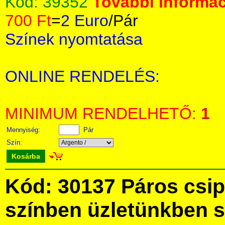
Kód:
39352
További informác
700 Ft
=
2 Euro
/Pár
Színek nyomtatása
ONLINE RENDELÉS:
MINIMUM RENDELHETŐ:
1
Mennyiség:
Pár
Szín:
Kosárba
Kód: 30137 Páros csip
színben üzletünkben 