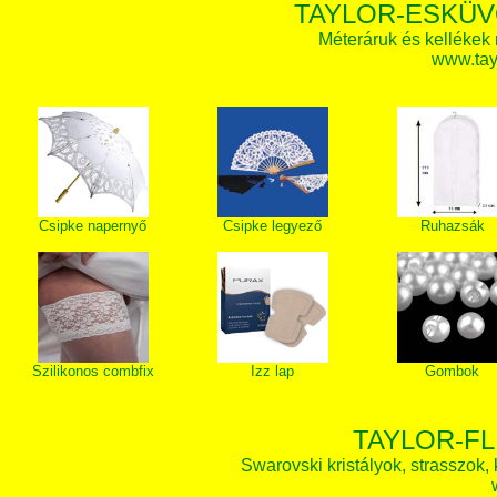
TAYLOR-ESKÜV
Méteráruk és kellékek
www.tay
Csipke napernyő
Csipke legyező
Ruhazsák
Szilikonos combfix
Izz lap
Gombok
TAYLOR-FL
Swarovski kristályok, strasszok, k