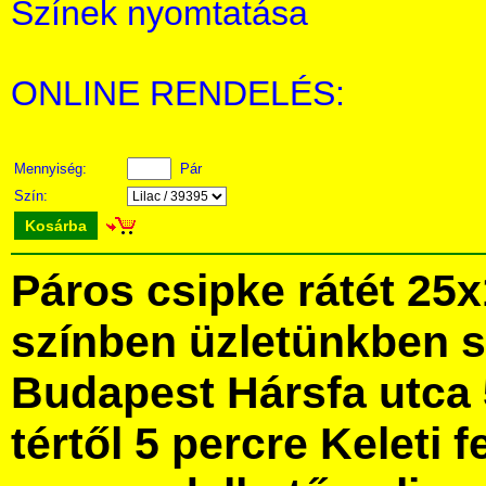
Színek nyomtatása
ONLINE RENDELÉS:
Mennyiség:
Pár
Szín:
Kosárba
Páros csipke rátét 25
színben üzletünkben 
Budapest Hársfa utca 
tértől 5 percre Keleti f