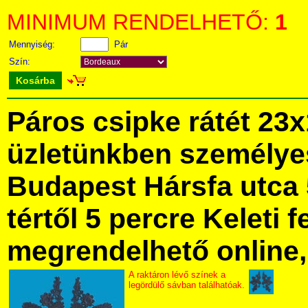
MINIMUM RENDELHETŐ:
1
Mennyiség:
Pár
Szín:
Kosárba
Páros csipke rátét 2
üzletünkben személye
Budapest Hársfa utca 
tértől 5 percre Keleti f
megrendelhető online, 
A raktáron lévő színek a
legördülő sávban találhatóak.