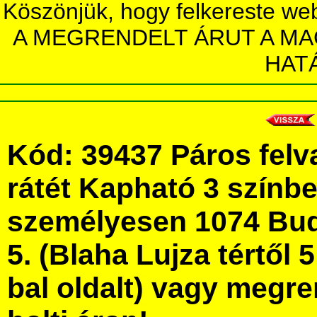
Köszönjük, hogy felkereste we
A MEGRENDELT ÁRUT A MA
HAT
Kód: 39437 Páros felv
rátét Kapható 3 színb
személyesen 1074 Bud
5. (Blaha Lujza tértől 5
bal oldalt) vagy megre