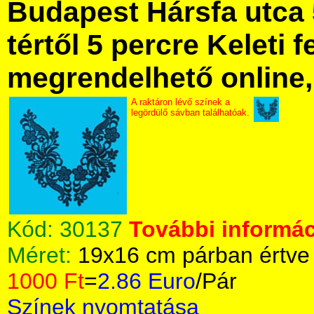
Budapest Hársfa utca 
tértől 5 percre Keleti f
megrendelhető online, 
A raktáron lévő színek a
legördülő sávban találhatóak.
Kód:
30137
További informác
Méret:
19x16 cm párban értve
1000 Ft
=
2.86 Euro
/Pár
Színek nyomtatása