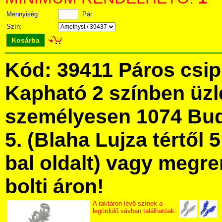
Mennyiség:
Pár
Szín:
Kosárba
Kód: 39411 Páros csip
Kapható 2 színben üz
személyesen 1074 Bud
5. (Blaha Lujza tértől 5
bal oldalt) vagy megre
bolti áron!
A raktáron lévő színek a
legördülő sávban találhatóak.