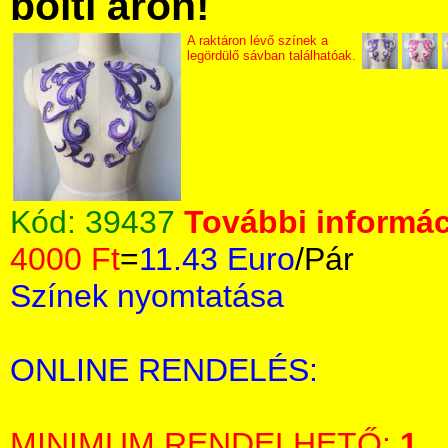
bolti áron!
A raktáron lévő színek a
legördülő sávban találhatóak.
Kód:
39437
További informác
4000 Ft
=
11.43 Euro
/Pár
Színek nyomtatása
ONLINE RENDELÉS:
MINIMUM RENDELHETŐ:
1