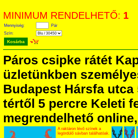
MINIMUM RENDELHETŐ:
1
Mennyiség:
Pár
Szín:
Kosárba
Páros csipke rátét Ka
üzletünkben személye
Budapest Hársfa utca 
tértől 5 percre Keleti f
megrendelhető online, 
A raktáron lévő színek a
legördülő sávban találhatóak.