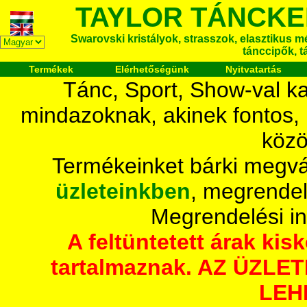
TAYLOR TÁNCKE
Swarovski kristályok, strasszok, elasztikus mét
tánccipők, t
Termékek
Elérhetőségünk
Nyitvatartás
Tánc, Sport, Show-val ka
mindazoknak, akinek fontos,
közö
Termékeinket bárki megvá
üzleteinkben
, megrendel
Megrendelési i
A feltüntetett árak ki
tartalmaznak. AZ ÜZL
LEH