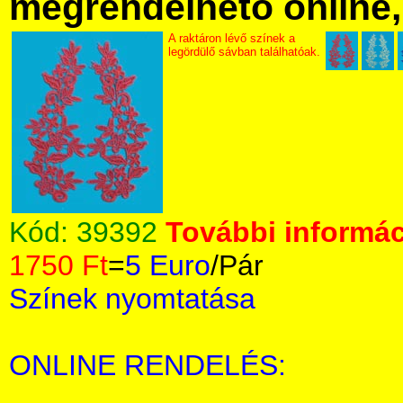
megrendelhető online, 
A raktáron lévő színek a
legördülő sávban találhatóak.
Kód:
39392
További informác
1750 Ft
=
5 Euro
/Pár
Színek nyomtatása
ONLINE RENDELÉS: