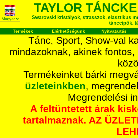
TAYLOR TÁNCKE
Swarovski kristályok, strasszok, elasztikus mét
tánccipők, t
Termékek
Elérhetőségünk
Nyitvatartás
Tánc, Sport, Show-val ka
mindazoknak, akinek fontos,
közö
Termékeinket bárki megvá
üzleteinkben
, megrendel
Megrendelési i
A feltüntetett árak ki
tartalmaznak. AZ ÜZL
LEH