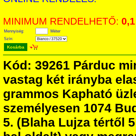
MINIMUM RENDELHETŐ:
0,1
Mennyiség:
Méter
Szín:
Kosárba
Kód: 39261 Párduc min
vastag két irányba ela
grammos Kapható üzl
személyesen 1074 Bud
5. (Blaha Lujza tértől 5