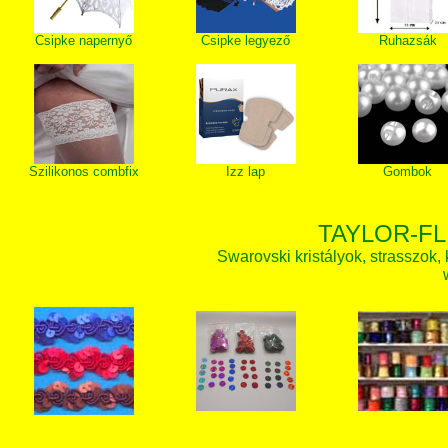
Csipke napernyő
Csipke legyező
Ruhazsák
Szilikonos combfix
Izz lap
Gombok
TAYLOR-FL
Swarovski kristályok, strasszok, k