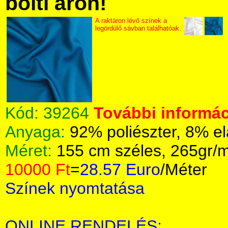
bolti áron!
A raktáron lévő színek a
legördülő sávban találhatóak.
Kód:
39264
További informác
Anyaga:
92% poliészter, 8% e
Méret:
155 cm széles, 265gr/
10000 Ft
=
28.57 Euro
/Méter
Színek nyomtatása
ONLINE RENDELÉS: