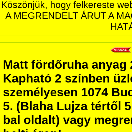
Köszönjük, hogy felkereste we
A MEGRENDELT ÁRUT A MA
HAT
Matt fördőruha anyag
Kapható 2 színben üz
személyesen 1074 Bud
5. (Blaha Lujza tértől 5
bal oldalt) vagy megre