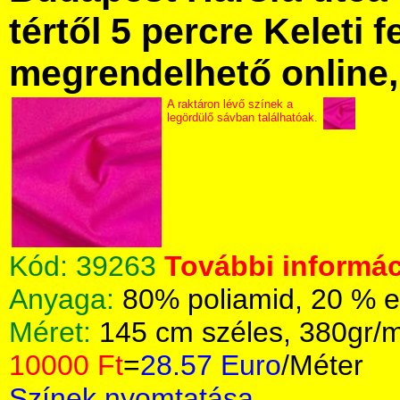
tértől 5 percre Keleti f
megrendelhető online, 
A raktáron lévő színek a
legördülő sávban találhatóak.
Kód:
39263
További informác
Anyaga:
80% poliamid, 20 % e
Méret:
145 cm széles, 380gr/
10000 Ft
=
28.57 Euro
/Méter
Színek nyomtatása