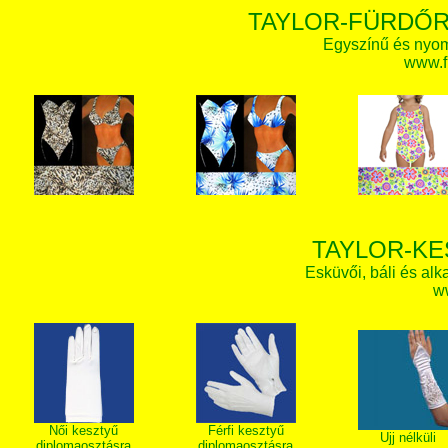
TAYLOR-FÜRDŐR
Egyszínű és nyom
www.f
TAYLOR-KE
Esküvői, báli és alk
w
Női kesztyű
Férfi kesztyű
Ujj nélküli
diplomaosztásra
diplomaosztásra