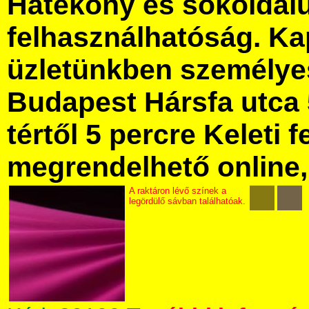
Hatékony és sokoldal
felhasználhatóság. Ka
üzletünkben személye
Budapest Hársfa utca 
tértől 5 percre Keleti f
megrendelhető online, 
A raktáron lévő színek a
legördülő sávban találhatóak.