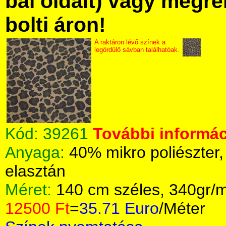
bal oldalt) vagy megre
bolti áron!
A raktáron lévő színek a
legördülő sávban találhatóak.
Kód:
39261
További informác
Anyaga:
40% mikro poliészter
elasztán
Méret:
140 cm széles, 340gr/
12500 Ft
=
35.71 Euro
/Méter