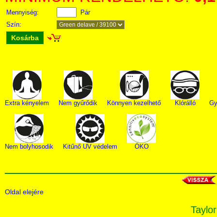
Mennyiség:
Pár
Szín:
Kosárba
Extra kényelem
Nem gyűrődik
Könnyen kezelhető
Klórálló
Gy
Nem bolyhosodik
Kitűnő UV védelem
ÖKO
Oldal elejére
Taylor