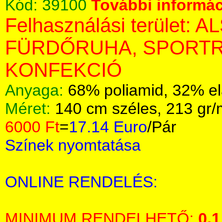
Kód:
39100
További informác
Felhasználási terület:
FÜRDŐRUHA, SPORTR
KONFEKCIÓ
Anyaga:
68% poliamid, 32% el
Méret:
140 cm széles, 213 gr
6000 Ft
=
17.14 Euro
/Pár
Színek nyomtatása
ONLINE RENDELÉS:
MINIMUM RENDELHETŐ:
0,1