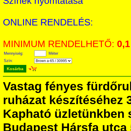
Színek nyomtatása
ONLINE RENDELÉS:
MINIMUM RENDELHETŐ:
0,1
Mennyiség:
Méter
Szín:
Kosárba
Vastag fényes fürdőru
ruházat készítéséhez
Kapható üzletünkben 
Budapest Hársfa utca 