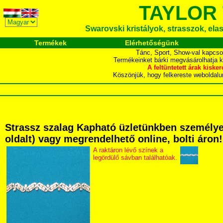
TAYLOR
Swarovski kristályok, strasszok, elasz
Termékek
Elérhetőségünk
Tánc, Sport, Show-val kapcso
Termékeinket bárki megvásárolhatja 
A feltüntetett árak ki
Köszönjük, hogy felkereste webol
Strassz szalag Kapható üzletünkben személyese
oldalt) vagy megrendelhető online, bolti áron!
A raktáron lévő színek a
legördülő sávban találhatóak.