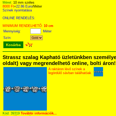
Méret:
10 mm széles
8000 Ft
=
22.86 Euro
/Méter
Színek nyomtatása
ONLINE RENDELÉS:
MINIMUM RENDELHETŐ:
10 cm
Mennyiség:
Méter
Szín:
Kosárba
Strassz szalag Kapható üzletünkben személyese
oldalt) vagy megrendelhető online, bolti áron!
A raktáron lévő színek a
legördülő sávban találhatóak.
Kód:
39319
További információk...