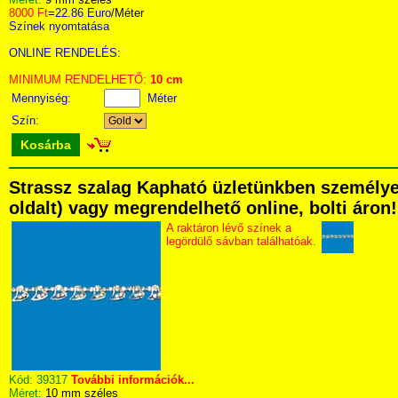
8000 Ft
=
22.86 Euro
/Méter
Színek nyomtatása
ONLINE RENDELÉS:
MINIMUM RENDELHETŐ:
10 cm
Mennyiség:
Méter
Szín:
Kosárba
Strassz szalag Kapható üzletünkben személyese
oldalt) vagy megrendelhető online, bolti áron!
A raktáron lévő színek a
legördülő sávban találhatóak.
Kód:
39317
További információk...
Méret:
10 mm széles