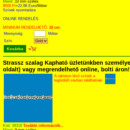
Méret:
10 mm széles
8000 Ft
=
22.86 Euro
/Méter
Színek nyomtatása
ONLINE RENDELÉS:
MINIMUM RENDELHETŐ:
10 cm
Mennyiség:
Méter
Szín:
Kosárba
Strassz szalag Kapható üzletünkben személyese
oldalt) vagy megrendelhető online, bolti áron!
A raktáron lévő színek a
legördülő sávban találhatóak.
Kód:
39318
További információk...
Méret:
9 mm széles