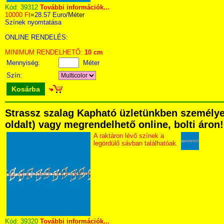
Kód:
39312
További információk...
10000 Ft
=
28.57 Euro
/Méter
Színek nyomtatása
ONLINE RENDELÉS:
MINIMUM RENDELHETŐ:
10 cm
Mennyiség:
Méter
Szín:
Kosárba
Strassz szalag Kapható üzletünkben személyese
oldalt) vagy megrendelhető online, bolti áron!
A raktáron lévő színek a
legördülő sávban találhatóak.
Kód:
39320
További információk...