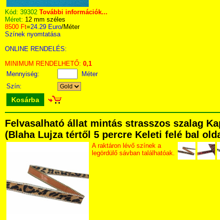
Kód:
39302
További információk...
Méret:
12 mm széles
8500 Ft
=
24.29 Euro
/Méter
Színek nyomtatása
ONLINE RENDELÉS:
MINIMUM RENDELHETŐ:
0,1
Mennyiség:
Méter
Szín:
Kosárba
Felvasalható állat mintás strasszos szalag K
(Blaha Lujza tértől 5 percre Keleti felé bal ol
A raktáron lévő színek a
legördülő sávban találhatóak.