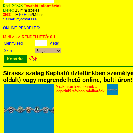
Kód:
39343
További információk...
Méret:
15 mm széles
3500 Ft
=
10 Euro
/Méter
Színek nyomtatása
ONLINE RENDELÉS:
MINIMUM RENDELHETŐ:
0,1
Mennyiség:
Méter
Szín:
Kosárba
Strassz szalag Kapható üzletünkben személyese
oldalt) vagy megrendelhető online, bolti áron!
A raktáron lévő színek a
legördülő sávban találhatóak.