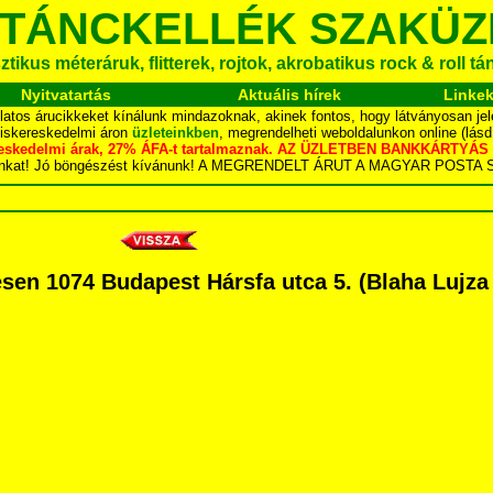
 TÁNCKELLÉK SZAKÜZ
tikus méteráruk, flitterek, rojtok, akrobatikus rock & roll t
Nyitvatartás
Aktuális hírek
Linke
latos árucikkeket kínálunk mindazoknak, akinek fontos, hogy látványosan jel
kiskereskedelmi áron
üzleteinkben
, megrendelheti weboldalunkon online (lás
skereskedelmi árak, 27% ÁFA-t tartalmaznak. AZ ÜZLETBEN BANKKÁRT
dalunkat! Jó böngészést kívánunk! A MEGRENDELT ÁRUT A MAGYAR POS
n 1074 Budapest Hársfa utca 5. (Blaha Lujza té