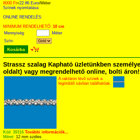
8000 Ft
=
22.86 Euro
/Méter
Színek nyomtatása
ONLINE RENDELÉS:
MINIMUM RENDELHETŐ:
10 cm
Mennyiség:
Méter
Szín:
Kosárba
Strassz szalag Kapható üzletünkben személyese
oldalt) vagy megrendelhető online, bolti áron!
A raktáron lévő színek a
legördülő sávban találhatóak.
Kód:
39316
További információk...
Méret:
12 mm széles