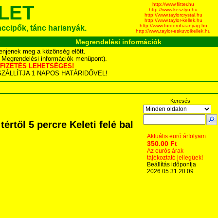
http://www.flitter.hu
LET
http://www.kesztyu.hu
http://www.taylorcrystal.hu
http://www.taylor-kellek.hu
http://www.furdoruhaanyag.hu
ánccipők, tánc harisnyák.
http://www.taylor-eskuvoikellek.hu
k
Megrendelési információk
enjenek meg a közönség előtt.
d Megrendelési információk menüpont).
YÁS FIZETÉS LEHETSÉGES!
TA SZÁLLÍTJA 1 NAPOS HATÁRIDŐVEL!
Keresés
rtől 5 percre Keleti felé bal
Aktuális euró árfolyam
350.00 Ft
Az eurós árak
tájékoztató jellegűek!
Beállítás időpontja
2026.05.31 20:09