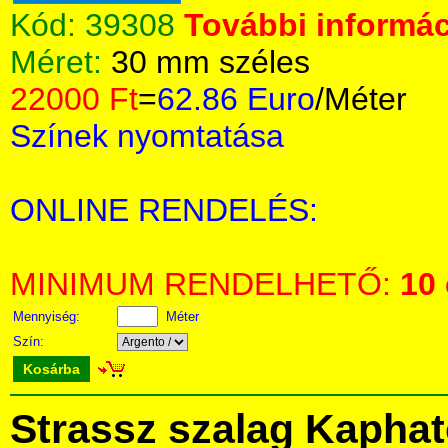
Kód:
39308
További informác
Méret:
30 mm széles
22000 Ft
=
62.86 Euro
/Méter
Színek nyomtatása
ONLINE RENDELÉS:
MINIMUM RENDELHETŐ:
10
Mennyiség:
Méter
Szín:
Kosárba
Strassz szalag Kapha