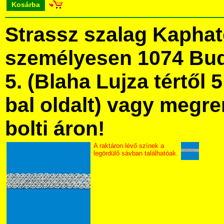
Kosárba
Strassz szalag Kapha
személyesen 1074 Bud
5. (Blaha Lujza tértől 5
bal oldalt) vagy megre
bolti áron!
A raktáron lévő színek a
legördülő sávban találhatóak.