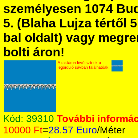
személyesen 1074 Bud
5. (Blaha Lujza tértől 5
bal oldalt) vagy megre
bolti áron!
A raktáron lévő színek a
legördülő sávban találhatóak.
Kód:
39310
További informác
10000 Ft
=
28.57 Euro
/Méter