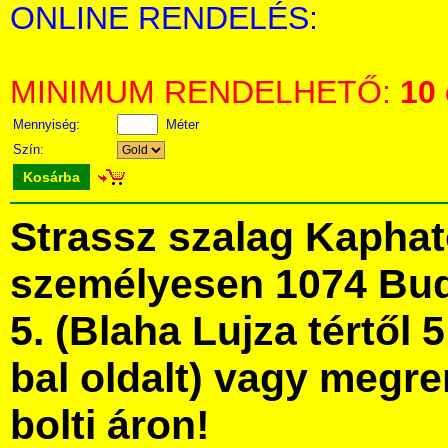
ONLINE RENDELÉS:
MINIMUM RENDELHETŐ:
10
Mennyiség:
Méter
Szín:
Kosárba
Strassz szalag Kapha
személyesen 1074 Bud
5. (Blaha Lujza tértől 5
bal oldalt) vagy megre
bolti áron!