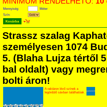
MINIMUM RENDELHETŐ:
10
Mennyiség:
Méter
Szín:
Kosárba
Strassz szalag Kapha
személyesen 1074 Bud
5. (Blaha Lujza tértől 5
bal oldalt) vagy megre
bolti áron!
A raktáron lévő színek a
legördülő sávban találhatóak.