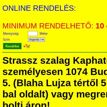
ONLINE RENDELÉS:
MINIMUM RENDELHETŐ:
10
Mennyiség:
Méter
Szín:
Kosárba
Strassz szalag Kapha
személyesen 1074 Bud
5. (Blaha Lujza tértől 5
bal oldalt) vagy megre
bolti áron!