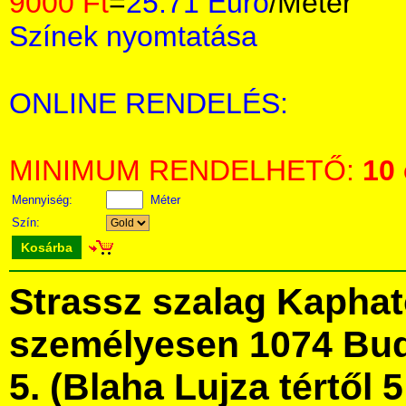
9000 Ft
=
25.71 Euro
/Méter
Színek nyomtatása
ONLINE RENDELÉS:
MINIMUM RENDELHETŐ:
10
Mennyiség:
Méter
Szín:
Kosárba
Strassz szalag Kapha
személyesen 1074 Bud
5. (Blaha Lujza tértől 5