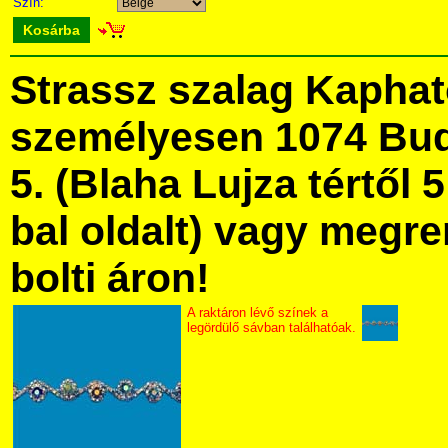
Szín:
Kosárba
Strassz szalag Kapha
személyesen 1074 Bud
5. (Blaha Lujza tértől 5
bal oldalt) vagy megre
bolti áron!
A raktáron lévő színek a
legördülő sávban találhatóak.