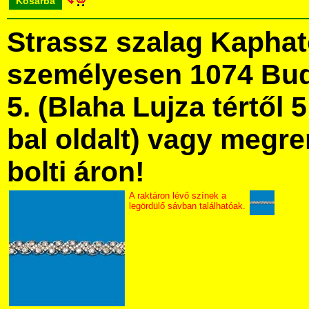
Kosárba
Strassz szalag Kapha
személyesen 1074 Bud
5. (Blaha Lujza tértől 5
bal oldalt) vagy megre
bolti áron!
A raktáron lévő színek a
legördülő sávban találhatóak.