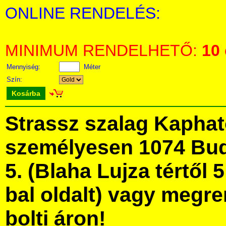
ONLINE RENDELÉS:
MINIMUM RENDELHETŐ:
10
Mennyiség:
Méter
Szín:
Kosárba
Strassz szalag Kapha
személyesen 1074 Bud
5. (Blaha Lujza tértől 5
bal oldalt) vagy megre
bolti áron!