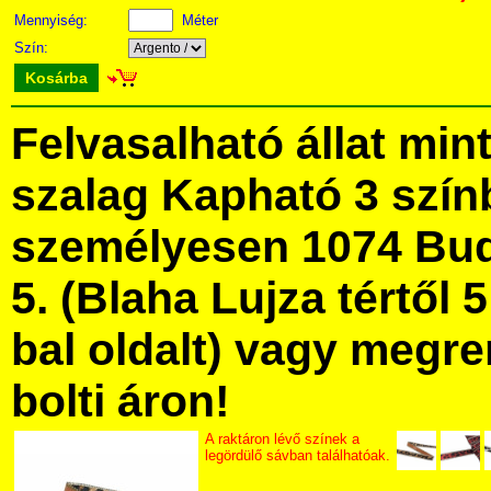
Mennyiség:
Méter
Szín:
Kosárba
Felvasalható állat min
szalag Kapható 3 szí
személyesen 1074 Bud
5. (Blaha Lujza tértől 5
bal oldalt) vagy megre
bolti áron!
A raktáron lévő színek a
legördülő sávban találhatóak.