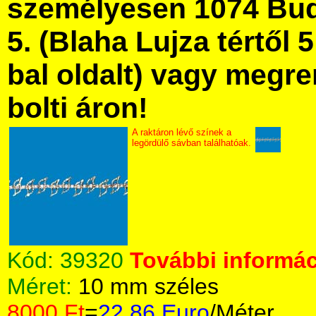
személyesen 1074 Bud
5. (Blaha Lujza tértől 5
bal oldalt) vagy megre
bolti áron!
A raktáron lévő színek a
legördülő sávban találhatóak.
Kód:
39320
További informác
Méret:
10 mm széles
8000 Ft
=
22.86 Euro
/Méter