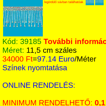
legördülő sávban találhatóak.
Kód:
39185
További informác
Méret:
11,5 cm száles
34000 Ft
=
97.14 Euro
/Méter
Színek nyomtatása
ONLINE RENDELÉS:
MINIMUM RENDELHETŐ:
0,1