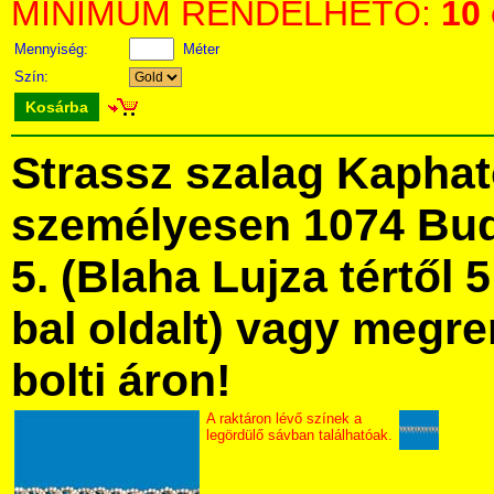
MINIMUM RENDELHETŐ:
10
Mennyiség:
Méter
Szín:
Kosárba
Strassz szalag Kapha
személyesen 1074 Bud
5. (Blaha Lujza tértől 5
bal oldalt) vagy megre
bolti áron!
A raktáron lévő színek a
legördülő sávban találhatóak.