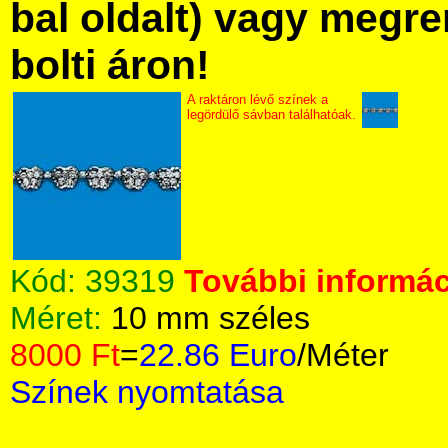
bal oldalt) vagy megre
bolti áron!
A raktáron lévő színek a
legördülő sávban találhatóak.
Kód:
39319
További informác
Méret:
10 mm széles
8000 Ft
=
22.86 Euro
/Méter
Színek nyomtatása