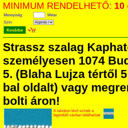
MINIMUM RENDELHETŐ:
10
Mennyiség:
Méter
Szín:
Kosárba
Strassz szalag Kapha
személyesen 1074 Bud
5. (Blaha Lujza tértől 5
bal oldalt) vagy megre
bolti áron!
A raktáron lévő színek a
legördülő sávban találhatóak.