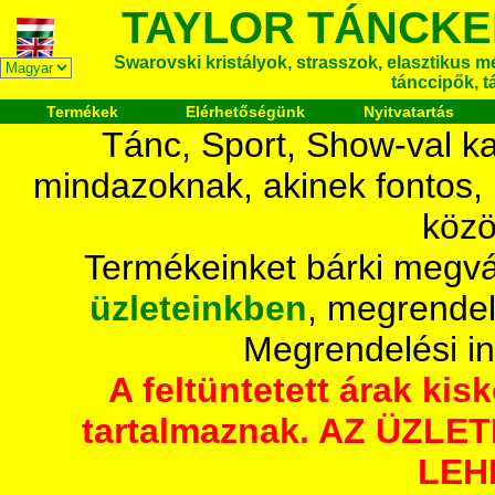
TAYLOR TÁNCKE
Swarovski kristályok, strasszok, elasztikus mét
tánccipők, t
Termékek
Elérhetőségünk
Nyitvatartás
Tánc, Sport, Show-val ka
mindazoknak, akinek fontos,
közö
Termékeinket bárki megvá
üzleteinkben
, megrendel
Megrendelési i
A feltüntetett árak ki
tartalmaznak. AZ ÜZL
LEH