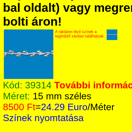
bal oldalt) vagy megre
bolti áron!
A raktáron lévő színek a
legördülő sávban találhatóak.
Kód:
39314
További informác
Méret:
15 mm széles
8500 Ft
=
24.29 Euro
/Méter
Színek nyomtatása