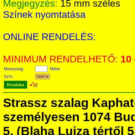
Megjegyzés:
15 mm széles
Színek nyomtatása
ONLINE RENDELÉS:
MINIMUM RENDELHETŐ:
10
Mennyiség:
Méter
Szín:
Kosárba
Strassz szalag Kapha
személyesen 1074 Bud
5. (Blaha Lujza tértől 5