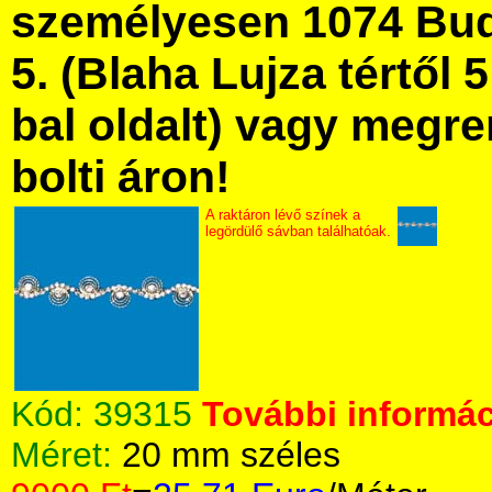
személyesen 1074 Bud
5. (Blaha Lujza tértől 5
bal oldalt) vagy megre
bolti áron!
A raktáron lévő színek a
legördülő sávban találhatóak.
Kód:
39315
További informác
Méret:
20 mm széles