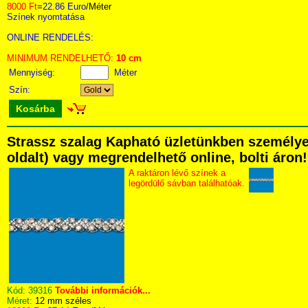
8000 Ft
=
22.86 Euro
/Méter
Színek nyomtatása
ONLINE RENDELÉS:
MINIMUM RENDELHETŐ:
10 cm
Mennyiség:
Méter
Szín:
Kosárba
Strassz szalag Kapható üzletünkben személyese
oldalt) vagy megrendelhető online, bolti áron!
A raktáron lévő színek a
legördülő sávban találhatóak.
Kód:
39316
További információk...
Méret:
12 mm széles