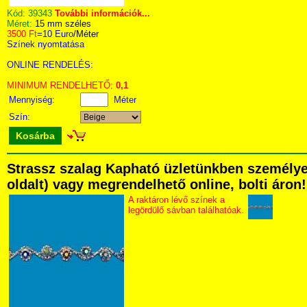
Kód:
39343
További információk...
Méret:
15 mm széles
3500 Ft
=
10 Euro
/Méter
Színek nyomtatása
ONLINE RENDELÉS:
MINIMUM RENDELHETŐ:
0,1
Mennyiség:
Méter
Szín:
Kosárba
Strassz szalag Kapható üzletünkben személyese
oldalt) vagy megrendelhető online, bolti áron!
A raktáron lévő színek a
legördülő sávban találhatóak.