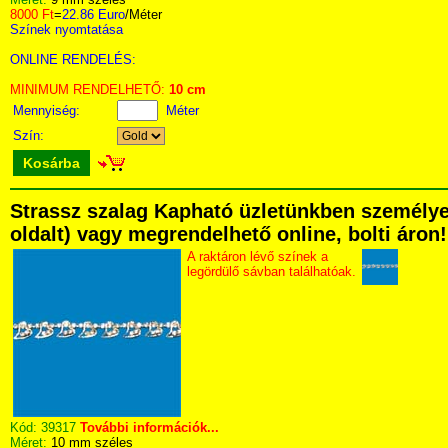
8000 Ft
=
22.86 Euro
/Méter
Színek nyomtatása
ONLINE RENDELÉS:
MINIMUM RENDELHETŐ:
10 cm
Mennyiség:
Méter
Szín:
Kosárba
Strassz szalag Kapható üzletünkben személyese
oldalt) vagy megrendelhető online, bolti áron!
A raktáron lévő színek a
legördülő sávban találhatóak.
Kód:
39317
További információk...
Méret:
10 mm széles