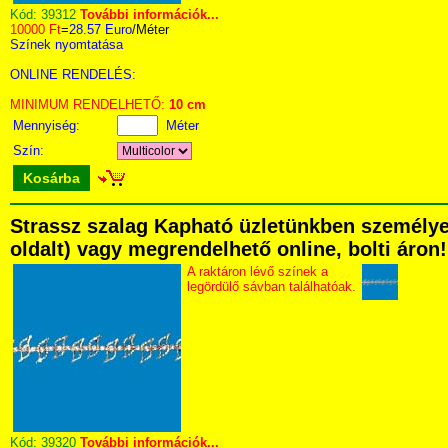
Kód:
39312
További információk...
10000 Ft
=
28.57 Euro
/Méter
Színek nyomtatása
ONLINE RENDELÉS:
MINIMUM RENDELHETŐ:
10 cm
Mennyiség:
Méter
Szín:
Kosárba
Strassz szalag Kapható üzletünkben személyese
oldalt) vagy megrendelhető online, bolti áron!
A raktáron lévő színek a
legördülő sávban találhatóak.
Kód:
39320
További információk...