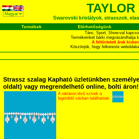
TAYLOR
Swarovski kristályok, strasszok, elasz
Termékek
Elérhetőségünk
Tánc, Sport, Show-val kapcso
Termékeinket bárki megvásárolhatja 
A feltüntetett árak ki
Köszönjük, hogy felkereste webol
Strassz szalag Kapható üzletünkben személyese
oldalt) vagy megrendelhető online, bolti áron!
A raktáron lévő színek a
legördülő sávban találhatóak.