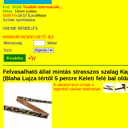
Kód:
39168
További információk...
Méret:
14mm széles
6500 Ft
=
18.57 Euro
/Méter
Színek nyomtatása
ONLINE RENDELÉS:
MINIMUM RENDELHETŐ:
0,1
Mennyiség:
Méter
Szín:
Kosárba
Felvasalható állat mintás strasszos szalag K
(Blaha Lujza tértől 5 percre Keleti felé bal ol
A raktáron lévő színek a
legördülő sávban találhatóak.