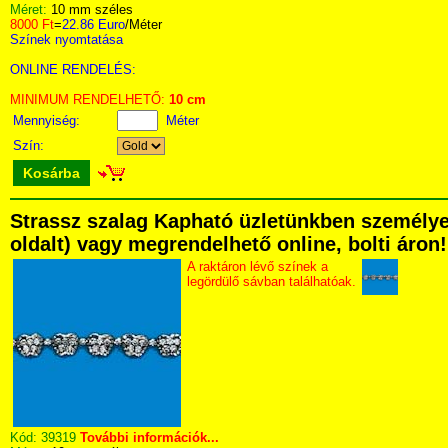
Méret:
10 mm széles
8000 Ft
=
22.86 Euro
/Méter
Színek nyomtatása
ONLINE RENDELÉS:
MINIMUM RENDELHETŐ:
10 cm
Mennyiség:
Méter
Szín:
Kosárba
Strassz szalag Kapható üzletünkben személyese
oldalt) vagy megrendelhető online, bolti áron!
A raktáron lévő színek a
legördülő sávban találhatóak.
Kód:
39319
További információk...