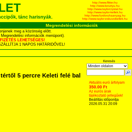
http://www.flitter.hu
LET
http://www.kesztyu.hu
http://www.taylorcrystal.hu
http://www.taylor-kellek.hu
http://www.furdoruhaanyag.hu
ánccipők, tánc harisnyák.
http://www.taylor-eskuvoikellek.hu
k
Megrendelési információk
enjenek meg a közönség előtt.
d Megrendelési információk menüpont).
YÁS FIZETÉS LEHETSÉGES!
TA SZÁLLÍTJA 1 NAPOS HATÁRIDŐVEL!
Keresés
rtől 5 percre Keleti felé bal
Aktuális euró árfolyam
350.00 Ft
Az eurós árak
tájékoztató jellegűek!
Beállítás időpontja
2026.05.31 20:09