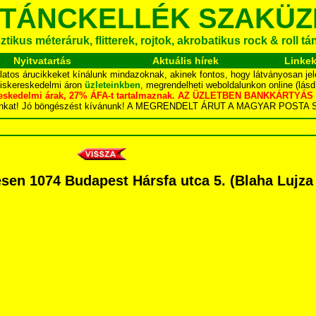
 TÁNCKELLÉK SZAKÜZ
tikus méteráruk, flitterek, rojtok, akrobatikus rock & roll t
Nyitvatartás
Aktuális hírek
Linke
latos árucikkeket kínálunk mindazoknak, akinek fontos, hogy látványosan jel
kiskereskedelmi áron
üzleteinkben
, megrendelheti weboldalunkon online (lás
skereskedelmi árak, 27% ÁFA-t tartalmaznak. AZ ÜZLETBEN BANKKÁRT
dalunkat! Jó böngészést kívánunk! A MEGRENDELT ÁRUT A MAGYAR POS
n 1074 Budapest Hársfa utca 5. (Blaha Lujza té