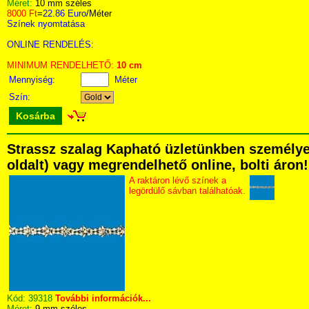
Méret:
10 mm széles
8000 Ft
=
22.86 Euro
/Méter
Színek nyomtatása
ONLINE RENDELÉS:
MINIMUM RENDELHETŐ:
10 cm
Mennyiség:
Méter
Szín:
Kosárba
Strassz szalag Kapható üzletünkben személyese
oldalt) vagy megrendelhető online, bolti áron!
A raktáron lévő színek a
legördülő sávban találhatóak.
Kód:
39318
További információk...
Méret:
9 mm széles