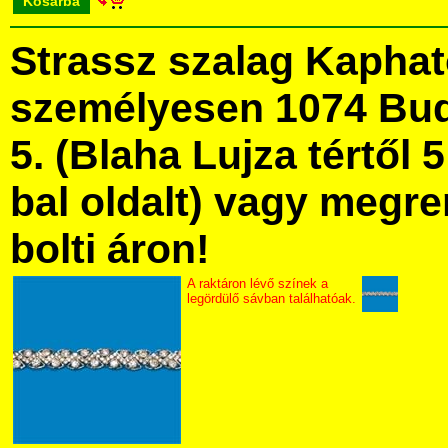
Kosárba
Strassz szalag Kapha
személyesen 1074 Bud
5. (Blaha Lujza tértől 5
bal oldalt) vagy megre
bolti áron!
A raktáron lévő színek a
legördülő sávban találhatóak.