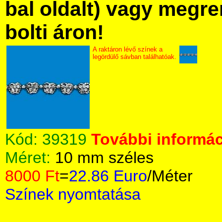
bal oldalt) vagy megre
bolti áron!
A raktáron lévő színek a
legördülő sávban találhatóak.
Kód:
39319
További informác
Méret:
10 mm széles
8000 Ft
=
22.86 Euro
/Méter
Színek nyomtatása