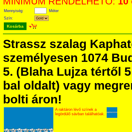
MINIMUM RENDELHETŐ:
10
Mennyiség:
Méter
Szín:
Kosárba
Strassz szalag Kapha
személyesen 1074 Bud
5. (Blaha Lujza tértől 5
bal oldalt) vagy megre
bolti áron!
A raktáron lévő színek a
legördülő sávban találhatóak.