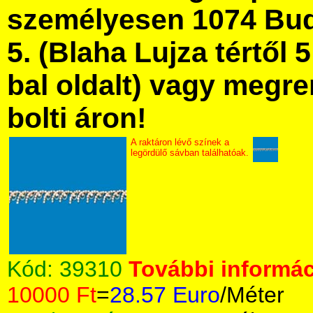
személyesen 1074 Bud
5. (Blaha Lujza tértől 5
bal oldalt) vagy megre
bolti áron!
A raktáron lévő színek a
legördülő sávban találhatóak.
Kód:
39310
További informác
10000 Ft
=
28.57 Euro
/Méter