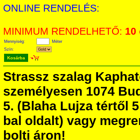
ONLINE RENDELÉS:
MINIMUM RENDELHETŐ:
10
Mennyiség:
Méter
Szín:
Kosárba
Strassz szalag Kapha
személyesen 1074 Bud
5. (Blaha Lujza tértől 5
bal oldalt) vagy megre
bolti áron!