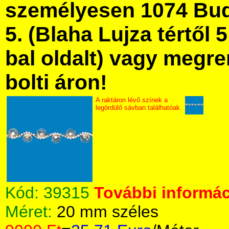
személyesen 1074 Bud
5. (Blaha Lujza tértől 5
bal oldalt) vagy megre
bolti áron!
A raktáron lévő színek a
legördülő sávban találhatóak.
Kód:
39315
További informác
Méret:
20 mm széles