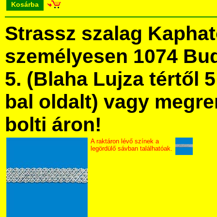
Kosárba
Strassz szalag Kapha
személyesen 1074 Bud
5. (Blaha Lujza tértől 5
bal oldalt) vagy megre
bolti áron!
A raktáron lévő színek a
legördülő sávban találhatóak.