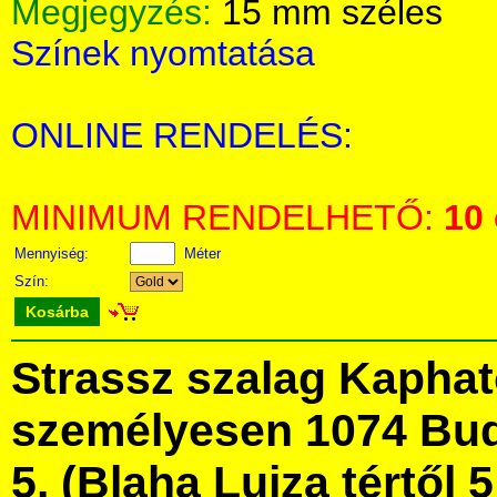
Megjegyzés:
15 mm széles
Színek nyomtatása
ONLINE RENDELÉS:
MINIMUM RENDELHETŐ:
10
Mennyiség:
Méter
Szín:
Kosárba
Strassz szalag Kapha
személyesen 1074 Bud
5. (Blaha Lujza tértől 5