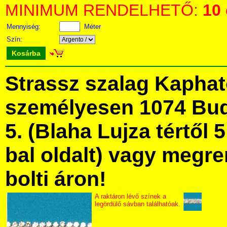
MINIMUM RENDELHETŐ:
10
Mennyiség:
Méter
Szín:
Kosárba
Strassz szalag Kapha
személyesen 1074 Bud
5. (Blaha Lujza tértől 5
bal oldalt) vagy megre
bolti áron!
A raktáron lévő színek a
legördülő sávban találhatóak.