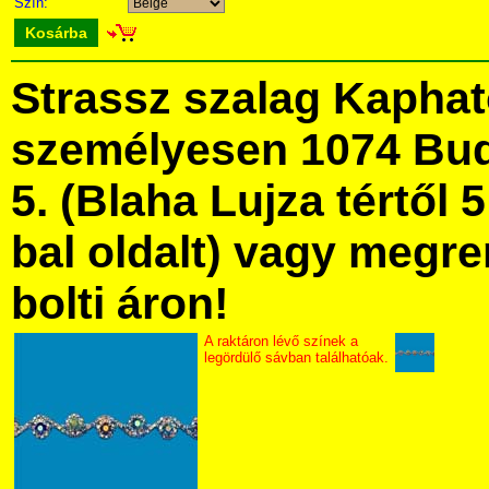
Szín:
Kosárba
Strassz szalag Kapha
személyesen 1074 Bud
5. (Blaha Lujza tértől 5
bal oldalt) vagy megre
bolti áron!
A raktáron lévő színek a
legördülő sávban találhatóak.