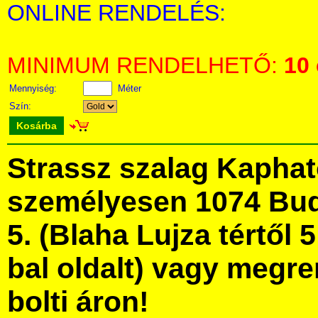
ONLINE RENDELÉS:
MINIMUM RENDELHETŐ:
10
Mennyiség:
Méter
Szín:
Kosárba
Strassz szalag Kapha
személyesen 1074 Bud
5. (Blaha Lujza tértől 5
bal oldalt) vagy megre
bolti áron!