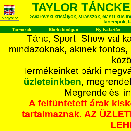
TAYLOR TÁNCKE
Swarovski kristályok, strasszok, elasztikus mét
tánccipők, t
Termékek
Elérhetőségünk
Nyitvatartás
Tánc, Sport, Show-val ka
mindazoknak, akinek fontos,
közö
Termékeinket bárki megvá
üzleteinkben
, megrendel
Megrendelési i
A feltüntetett árak ki
tartalmaznak. AZ ÜZL
LEH