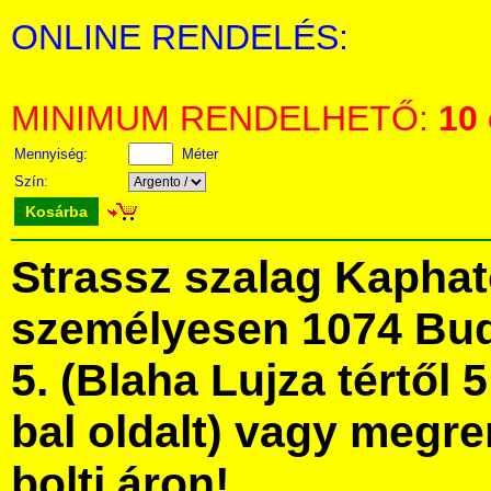
ONLINE RENDELÉS:
MINIMUM RENDELHETŐ:
10
Mennyiség:
Méter
Szín:
Kosárba
Strassz szalag Kapha
személyesen 1074 Bud
5. (Blaha Lujza tértől 5
bal oldalt) vagy megre
bolti áron!