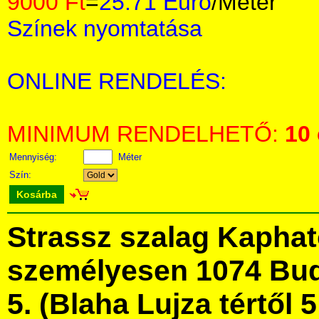
9000 Ft
=
25.71 Euro
/Méter
Színek nyomtatása
ONLINE RENDELÉS:
MINIMUM RENDELHETŐ:
10
Mennyiség:
Méter
Szín:
Kosárba
Strassz szalag Kapha
személyesen 1074 Bud
5. (Blaha Lujza tértől 5