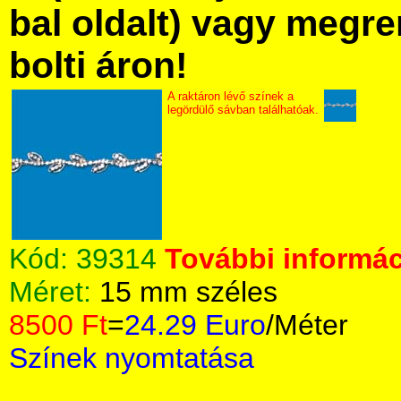
bal oldalt) vagy megre
bolti áron!
A raktáron lévő színek a
legördülő sávban találhatóak.
Kód:
39314
További informác
Méret:
15 mm széles
8500 Ft
=
24.29 Euro
/Méter
Színek nyomtatása