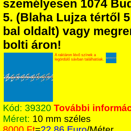
személyesen 1074 Bud
5. (Blaha Lujza tértől 5
bal oldalt) vagy megre
bolti áron!
A raktáron lévő színek a
legördülő sávban találhatóak.
Kód:
39320
További informác
Méret:
10 mm széles
8000 Ft
=
22.86 Euro
/Méter