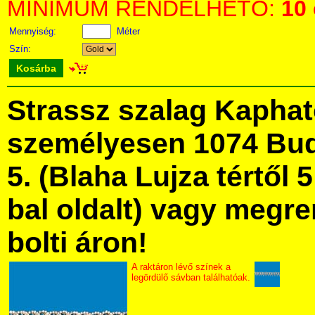
MINIMUM RENDELHETŐ:
10
Mennyiség:
Méter
Szín:
Kosárba
Strassz szalag Kapha
személyesen 1074 Bud
5. (Blaha Lujza tértől 5
bal oldalt) vagy megre
bolti áron!
A raktáron lévő színek a
legördülő sávban találhatóak.