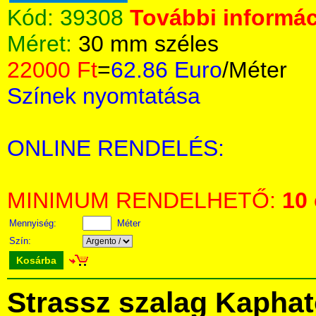
Kód:
39308
További informác
Méret:
30 mm széles
22000 Ft
=
62.86 Euro
/Méter
Színek nyomtatása
ONLINE RENDELÉS:
MINIMUM RENDELHETŐ:
10
Mennyiség:
Méter
Szín:
Kosárba
Strassz szalag Kapha