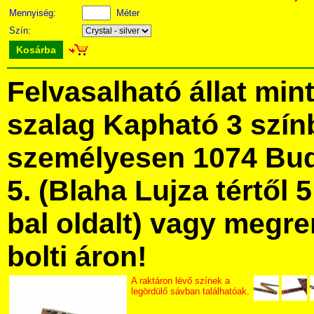
Mennyiség:
Méter
Szín:
Kosárba
Felvasalható állat min
szalag Kapható 3 szí
személyesen 1074 Bud
5. (Blaha Lujza tértől 5
bal oldalt) vagy megre
bolti áron!
A raktáron lévő színek a
legördülő sávban találhatóak.