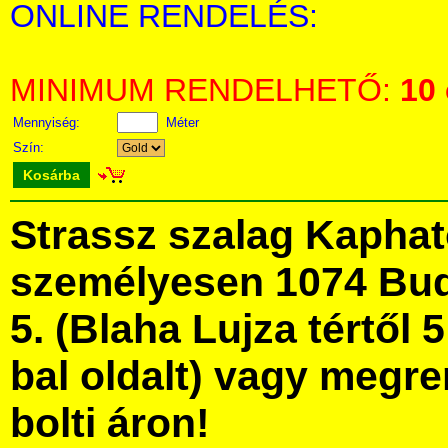
ONLINE RENDELÉS:
MINIMUM RENDELHETŐ:
10
Mennyiség:
Méter
Szín:
Kosárba
Strassz szalag Kapha
személyesen 1074 Bud
5. (Blaha Lujza tértől 5
bal oldalt) vagy megre
bolti áron!