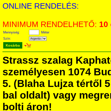
ONLINE RENDELÉS:
MINIMUM RENDELHETŐ:
10
Mennyiség:
Méter
Szín:
Kosárba
Strassz szalag Kapha
személyesen 1074 Bud
5. (Blaha Lujza tértől 5
bal oldalt) vagy megre
bolti áron!