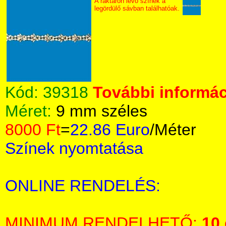
A raktáron lévő színek a
legördülő sávban találhatóak.
Kód:
39318
További informác
Méret:
9 mm széles
8000 Ft
=
22.86 Euro
/Méter
Színek nyomtatása
ONLINE RENDELÉS:
MINIMUM RENDELHETŐ:
10