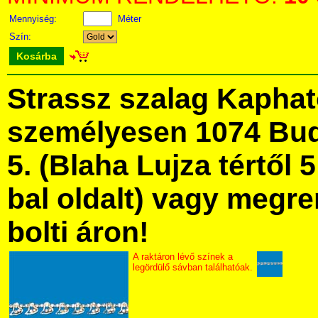
Mennyiség:
Méter
Szín:
Kosárba
Strassz szalag Kapha
személyesen 1074 Bud
5. (Blaha Lujza tértől 5
bal oldalt) vagy megre
bolti áron!
A raktáron lévő színek a
legördülő sávban találhatóak.