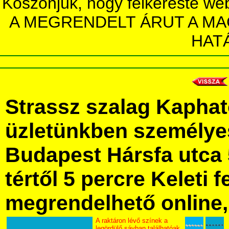
Köszönjük, hogy felkereste we
A MEGRENDELT ÁRUT A MA
HAT
Strassz szalag Kaphat
üzletünkben személye
Budapest Hársfa utca 
tértől 5 percre Keleti f
megrendelhető online, 
A raktáron lévő színek a
legördülő sávban találhatóak.