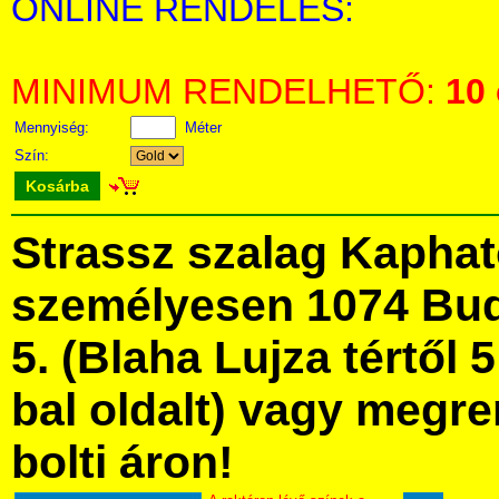
ONLINE RENDELÉS:
MINIMUM RENDELHETŐ:
10
Mennyiség:
Méter
Szín:
Kosárba
Strassz szalag Kapha
személyesen 1074 Bud
5. (Blaha Lujza tértől 5
bal oldalt) vagy megre
bolti áron!