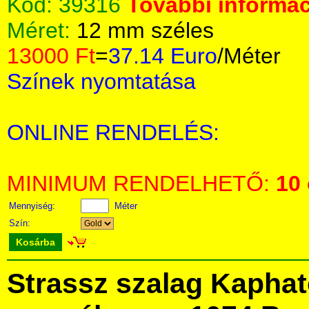
Kód:
39316
További informác
Méret:
12 mm széles
13000 Ft
=
37.14 Euro
/Méter
Színek nyomtatása
ONLINE RENDELÉS:
MINIMUM RENDELHETŐ:
10
Mennyiség:
Méter
Szín:
Kosárba
Strassz szalag Kapha