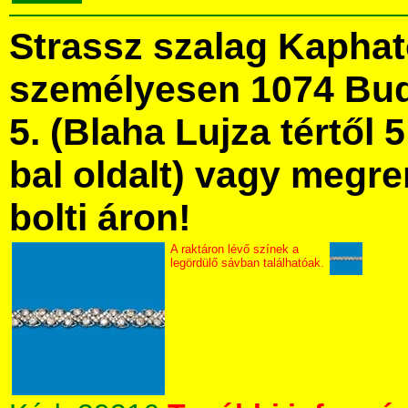
Strassz szalag Kapha
személyesen 1074 Bud
5. (Blaha Lujza tértől 5
bal oldalt) vagy megre
bolti áron!
A raktáron lévő színek a
legördülő sávban találhatóak.