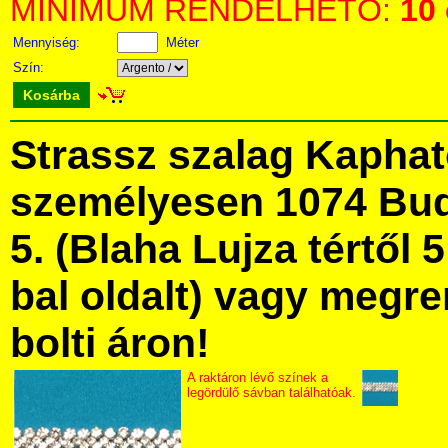
MINIMUM RENDELHETŐ:
10
Mennyiség:
Méter
Szín:
Kosárba
Strassz szalag Kapha
személyesen 1074 Bud
5. (Blaha Lujza tértől 5
bal oldalt) vagy megre
bolti áron!
A raktáron lévő színek a
legördülő sávban találhatóak.