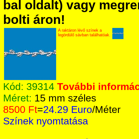
bal oldalt) vagy megre
bolti áron!
A raktáron lévő színek a
legördülő sávban találhatóak.
Kód:
39314
További informác
Méret:
15 mm széles
8500 Ft
=
24.29 Euro
/Méter
Színek nyomtatása