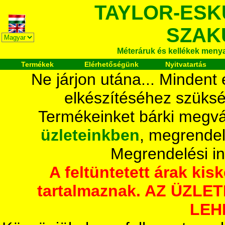
TAYLOR-ESK
SZAK
Méteráruk és kellékek meny
Termékek
Elérhetőségünk
Nyitvatartás
Ne járjon utána... Mindent
elkészítéséhez szüksé
Termékeinket bárki megvá
üzleteinkben
, megrendel
Megrendelési i
A feltüntetett árak ki
tartalmaznak. AZ ÜZL
LEH