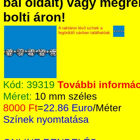
bal oldalt) vagy megre
bolti áron!
A raktáron lévő színek a
legördülő sávban találhatóak.
Kód:
39319
További informác
Méret:
10 mm széles
8000 Ft
=
22.86 Euro
/Méter
Színek nyomtatása