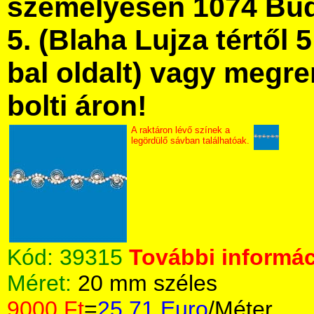
személyesen 1074 Bud
5. (Blaha Lujza tértől 5
bal oldalt) vagy megre
bolti áron!
A raktáron lévő színek a
legördülő sávban találhatóak.
Kód:
39315
További informác
Méret:
20 mm széles
9000 Ft
=
25.71 Euro
/Méter