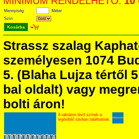
MINIMUM RENDELHETŐ:
10
Mennyiség:
Méter
Szín:
Kosárba
Strassz szalag Kapha
személyesen 1074 Bud
5. (Blaha Lujza tértől 5
bal oldalt) vagy megre
bolti áron!
A raktáron lévő színek a
legördülő sávban találhatóak.