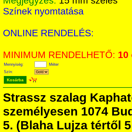
Megjegyzés:
15 mm széles
Színek nyomtatása
ONLINE RENDELÉS:
MINIMUM RENDELHETŐ:
10
Mennyiség:
Méter
Szín:
Kosárba
Strassz szalag Kapha
személyesen 1074 Bud
5. (Blaha Lujza tértől 5