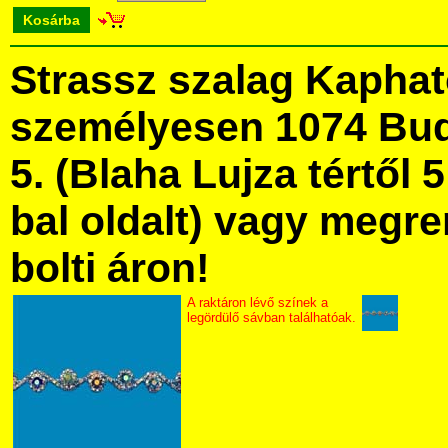
Kosárba
Strassz szalag Kapha
személyesen 1074 Bud
5. (Blaha Lujza tértől 5
bal oldalt) vagy megre
bolti áron!
A raktáron lévő színek a
legördülő sávban találhatóak.