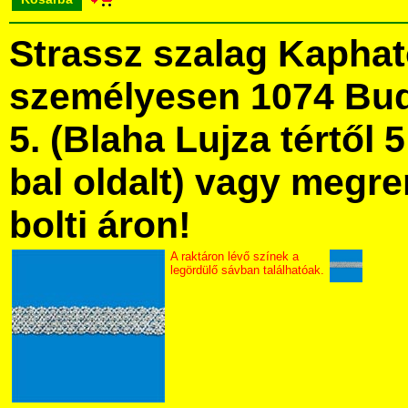
Strassz szalag Kapha
személyesen 1074 Bud
5. (Blaha Lujza tértől 5
bal oldalt) vagy megre
bolti áron!
A raktáron lévő színek a
legördülő sávban találhatóak.