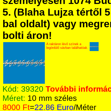
személyesen 1074 Bud
5. (Blaha Lujza tértől 5
bal oldalt) vagy megre
bolti áron!
A raktáron lévő színek a
legördülő sávban találhatóak.
Kód:
39320
További informác
Méret:
10 mm széles
8000 Ft
=
22.86 Euro
/Méter