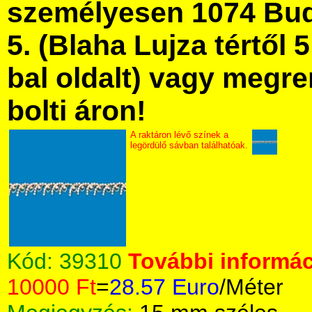
személyesen 1074 Bud
5. (Blaha Lujza tértől 5
bal oldalt) vagy megre
bolti áron!
A raktáron lévő színek a
legördülő sávban találhatóak.
Kód:
39310
További informác
10000 Ft
=
28.57 Euro
/Méter