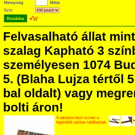
Mennyiség:
Méter
Szín:
Kosárba
Felvasalható állat min
szalag Kapható 3 szí
személyesen 1074 Bud
5. (Blaha Lujza tértől 5
bal oldalt) vagy megre
bolti áron!
A raktáron lévő színek a
legördülő sávban találhatóak.