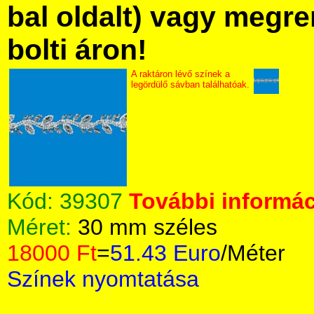
bal oldalt) vagy megre
bolti áron!
A raktáron lévő színek a
legördülő sávban találhatóak.
Kód:
39307
További informác
Méret:
30 mm széles
18000 Ft
=
51.43 Euro
/Méter
Színek nyomtatása