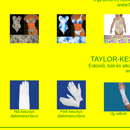
www.f
TAYLOR-KE
Esküvői, báli és alk
w
Női kesztyű
Férfi kesztyű
Ujj nélküli
diplomaosztásra
diplomaosztásra