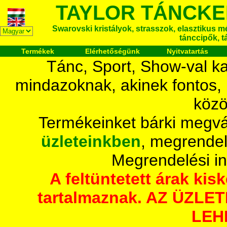
TAYLOR TÁNCKE
Swarovski kristályok, strasszok, elasztikus mét
tánccipők, t
Termékek
Elérhetőségünk
Nyitvatartás
Tánc, Sport, Show-val ka
mindazoknak, akinek fontos,
közö
Termékeinket bárki megvá
üzleteinkben
, megrendel
Megrendelési i
A feltüntetett árak ki
tartalmaznak. AZ ÜZL
LEH