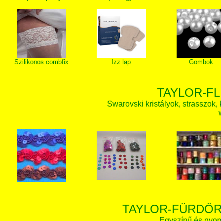
Szilikonos combfix
Izz lap
Gombok
TAYLOR-FL
Swarovski kristályok, strasszok, k
TAYLOR-FÜRDŐR
Egyszínű és nyom