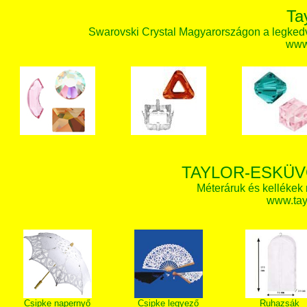
Ta
Swarovski Crystal Magyarországon a legked
www.
TAYLOR-ESKÜV
Méteráruk és kellékek
www.tay
Csipke napernyő
Csipke legyező
Ruhazsák