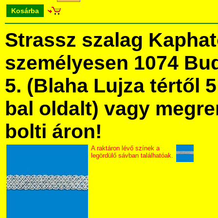
Kosárba
Strassz szalag Kapha
személyesen 1074 Bud
5. (Blaha Lujza tértől 5
bal oldalt) vagy megre
bolti áron!
A raktáron lévő színek a
legördülő sávban találhatóak.