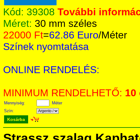
Kód:
39308
További informác
Méret:
30 mm széles
22000 Ft
=
62.86 Euro
/Méter
Színek nyomtatása
ONLINE RENDELÉS:
MINIMUM RENDELHETŐ:
10
Mennyiség:
Méter
Szín:
Kosárba
Strassz szalag Kapha