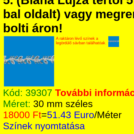
5. (Blaha Lujza tértől 5
bal oldalt) vagy megre
bolti áron!
A raktáron lévő színek a
legördülő sávban találhatóak.
Kód:
39307
További informác
Méret:
30 mm széles
18000 Ft
=
51.43 Euro
/Méter
Színek nyomtatása