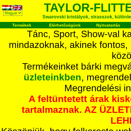
TAYLOR-FLITT
Swarovski kristályok, strasszok, különlege
Termékek
Elérhetőségünk
Nyitvatartás
Tánc, Sport, Show-val ka
mindazoknak, akinek fontos,
közö
Termékeinket bárki megvá
üzleteinkben
, megrendel
Megrendelési i
A feltüntetett árak ki
tartalmaznak. AZ ÜZL
LEH