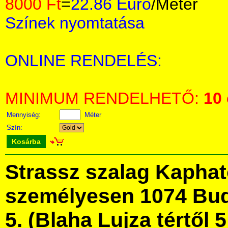
8000 Ft
=
22.86 Euro
/Méter
Színek nyomtatása
ONLINE RENDELÉS:
MINIMUM RENDELHETŐ:
10
Mennyiség:
Méter
Szín:
Kosárba
Strassz szalag Kapha
személyesen 1074 Bud
5. (Blaha Lujza tértől 5