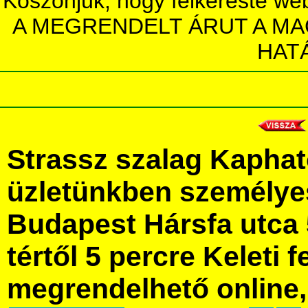
Köszönjük, hogy felkereste we
A MEGRENDELT ÁRUT A MA
HAT
Strassz szalag Kaphat
üzletünkben személye
Budapest Hársfa utca 
tértől 5 percre Keleti f
megrendelhető online, 