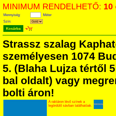
MINIMUM RENDELHETŐ:
10
Mennyiség:
Méter
Szín:
Kosárba
Strassz szalag Kapha
személyesen 1074 Bud
5. (Blaha Lujza tértől 5
bal oldalt) vagy megre
bolti áron!
A raktáron lévő színek a
legördülő sávban találhatóak.