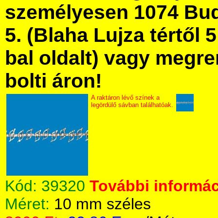
személyesen 1074 Bud
5. (Blaha Lujza tértől 5
bal oldalt) vagy megre
bolti áron!
A raktáron lévő színek a
legördülő sávban találhatóak.
Kód:
39320
További informác
Méret:
10 mm széles