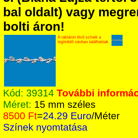
bal oldalt) vagy megre
bolti áron!
A raktáron lévő színek a
legördülő sávban találhatóak.
Kód:
39314
További informác
Méret:
15 mm széles
8500 Ft
=
24.29 Euro
/Méter
Színek nyomtatása