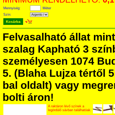
Mennyiség:
Méter
Szín:
Kosárba
Felvasalható állat min
szalag Kapható 3 szí
személyesen 1074 Bud
5. (Blaha Lujza tértől 5
bal oldalt) vagy megre
bolti áron!
A raktáron lévő színek a
legördülő sávban találhatóak.