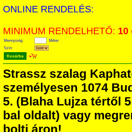
ONLINE RENDELÉS:
MINIMUM RENDELHETŐ:
10
Mennyiség:
Méter
Szín:
Kosárba
Strassz szalag Kapha
személyesen 1074 Bud
5. (Blaha Lujza tértől 5
bal oldalt) vagy megre
bolti áron!