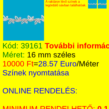
A raktáron lévő színek a
legördülő sávban találhatóak.
Kód:
39161
További informác
Méret:
16 mm széles
10000 Ft
=
28.57 Euro
/Méter
Színek nyomtatása
ONLINE RENDELÉS:
MINIMUM RENDELHETŐ:
0,1