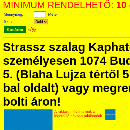
MINIMUM RENDELHETŐ:
10
Mennyiség:
Méter
Szín:
Kosárba
Strassz szalag Kapha
személyesen 1074 Bud
5. (Blaha Lujza tértől 5
bal oldalt) vagy megre
bolti áron!
A raktáron lévő színek a
legördülő sávban találhatóak.