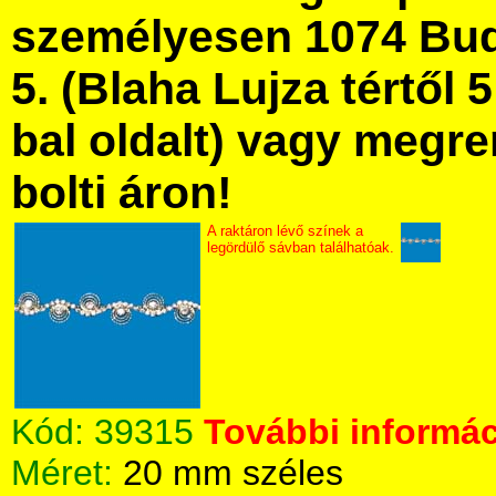
személyesen 1074 Bud
5. (Blaha Lujza tértől 5
bal oldalt) vagy megre
bolti áron!
A raktáron lévő színek a
legördülő sávban találhatóak.
Kód:
39315
További informác
Méret:
20 mm széles