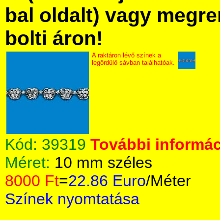
bal oldalt) vagy megre
bolti áron!
A raktáron lévő színek a
legördülő sávban találhatóak.
Kód:
39319
További informác
Méret:
10 mm széles
8000 Ft
=
22.86 Euro
/Méter
Színek nyomtatása