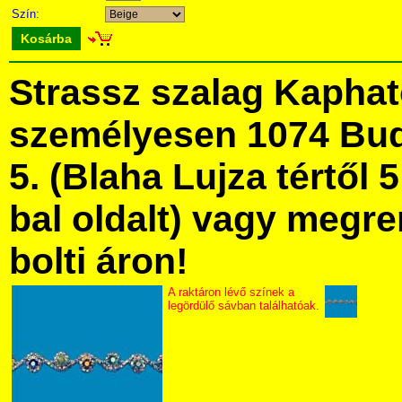
Szín:
Kosárba
Strassz szalag Kapha
személyesen 1074 Bud
5. (Blaha Lujza tértől 5
bal oldalt) vagy megre
bolti áron!
A raktáron lévő színek a
legördülő sávban találhatóak.