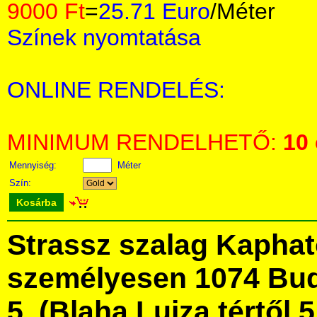
9000 Ft
=
25.71 Euro
/Méter
Színek nyomtatása
ONLINE RENDELÉS:
MINIMUM RENDELHETŐ:
10
Mennyiség:
Méter
Szín:
Kosárba
Strassz szalag Kapha
személyesen 1074 Bud
5. (Blaha Lujza tértől 5