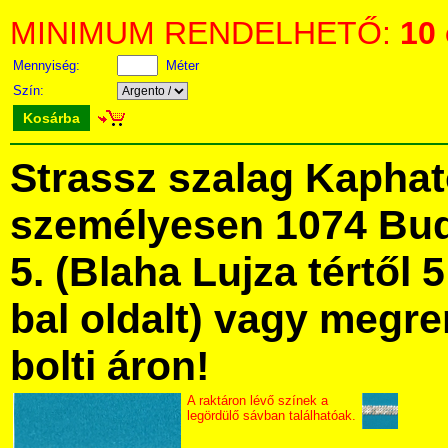
MINIMUM RENDELHETŐ:
10
Mennyiség:
Méter
Szín:
Kosárba
Strassz szalag Kapha
személyesen 1074 Bud
5. (Blaha Lujza tértől 5
bal oldalt) vagy megre
bolti áron!
A raktáron lévő színek a
legördülő sávban találhatóak.