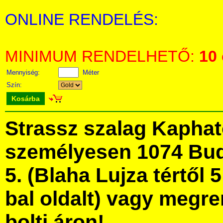
ONLINE RENDELÉS:
MINIMUM RENDELHETŐ:
10
Mennyiség:
Méter
Szín:
Kosárba
Strassz szalag Kapha
személyesen 1074 Bud
5. (Blaha Lujza tértől 5
bal oldalt) vagy megre
bolti áron!