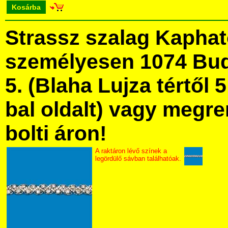
Kosárba
Strassz szalag Kapha
személyesen 1074 Bud
5. (Blaha Lujza tértől 5
bal oldalt) vagy megre
bolti áron!
A raktáron lévő színek a
legördülő sávban találhatóak.