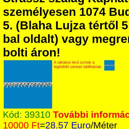
személyesen 1074 Bud
5. (Blaha Lujza tértől 5
bal oldalt) vagy megre
bolti áron!
A raktáron lévő színek a
legördülő sávban találhatóak.
Kód:
39310
További informác
10000 Ft
=
28.57 Euro
/Méter