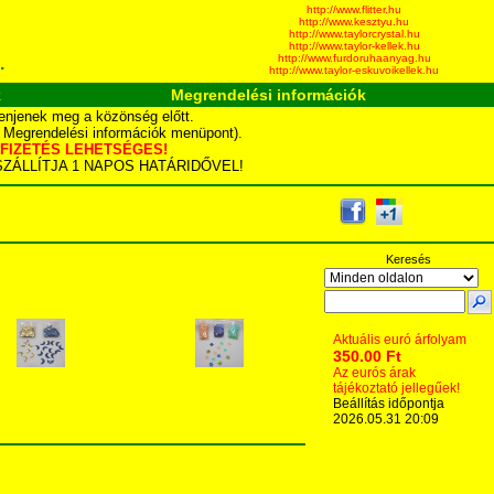
http://www.flitter.hu
http://www.kesztyu.hu
http://www.taylorcrystal.hu
http://www.taylor-kellek.hu
http://www.furdoruhaanyag.hu
.
http://www.taylor-eskuvoikellek.hu
k
Megrendelési információk
enjenek meg a közönség előtt.
d Megrendelési információk menüpont).
YÁS FIZETÉS LEHETSÉGES!
TA SZÁLLÍTJA 1 NAPOS HATÁRIDŐVEL!
Keresés
Aktuális euró árfolyam
350.00 Ft
Az eurós árak
tájékoztató jellegűek!
Beállítás időpontja
2026.05.31 20:09