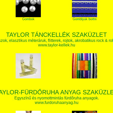
Gombok
Gomblyuk bortni
TAYLOR TÁNCKELLÉK SZAKÜZLET
zok, elasztikus méteráruk, flitterek, rojtok, akrobatikus rock & ro
www.taylor-kellek.hu
AYLOR-FÜRDŐRUHA ANYAG SZAKÜZL
Egyszínű és nyomottmintás fürdőruha anyagok.
www.furdoruhaanyag.hu