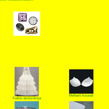
T
Melltartó kosarak
Fodros alsószoknya