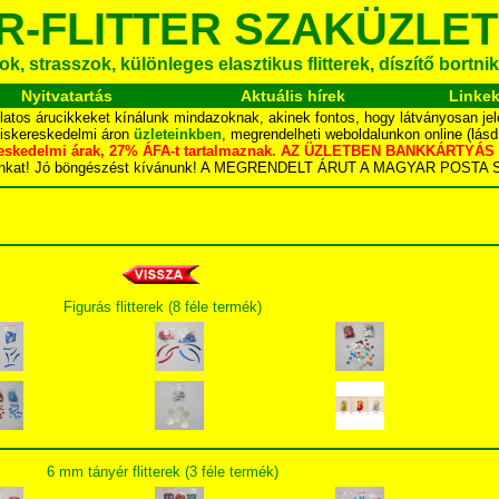
R-FLITTER SZAKÜZLET
k, strasszok, különleges elasztikus flitterek, díszítő bortnik
Nyitvatartás
Aktuális hírek
Linke
latos árucikkeket kínálunk mindazoknak, akinek fontos, hogy látványosan jel
kiskereskedelmi áron
üzleteinkben
, megrendelheti weboldalunkon online (lás
skereskedelmi árak, 27% ÁFA-t tartalmaznak. AZ ÜZLETBEN BANKKÁRT
dalunkat! Jó böngészést kívánunk! A MEGRENDELT ÁRUT A MAGYAR POS
Figurás flitterek (8 féle termék)
6 mm tányér flitterek (3 féle termék)