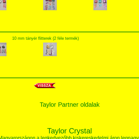
10 mm tányér flitterek (2 féle termék)
Taylor Partner oldalak
Taylor Crystal
 Magyarországon a legkedvezőbb kiskereskedelmi áron legnagy