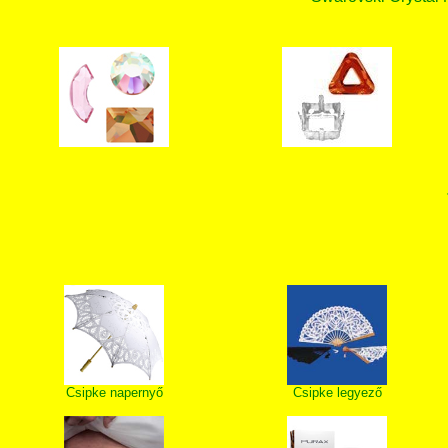
Csipke napernyő
Csipke legyező