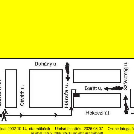
ldal 2002.10.14. óta működik.
Utolsó frissítés: 2026.08.07
Online látogató
az oldal 0.057706832885742 mp alatt generálódott