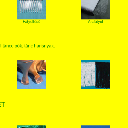
Fátyolfésű
Arcfátyol
ll tánccipők, tánc harisnyák.
ET