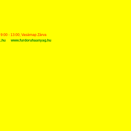
t 9:00 - 13:00, Vasárnap Zárva
k.hu
www.furdoruhaanyag.hu