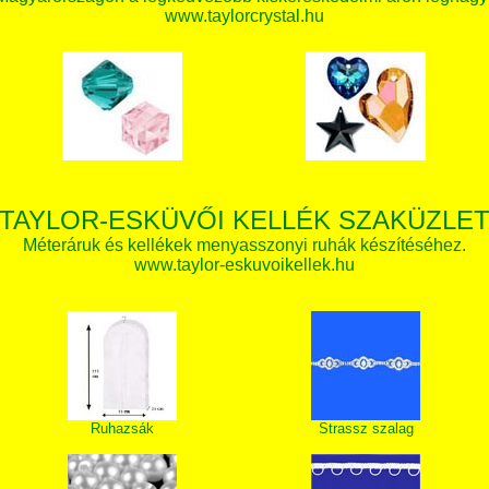
www.taylorcrystal.hu
TAYLOR-ESKÜVŐI KELLÉK SZAKÜZLE
Méteráruk és kellékek menyasszonyi ruhák készítéséhez.
www.taylor-eskuvoikellek.hu
Ruhazsák
Strassz szalag