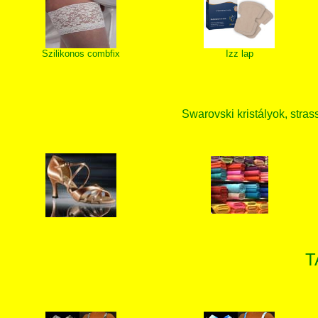
Szilikonos combfix
Izz lap
Swarovski kristályok, strass
T