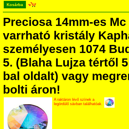
Kosárba
Preciosa 14mm-es Mc 
varrható kristály Kap
személyesen 1074 Bud
5. (Blaha Lujza tértől 5
bal oldalt) vagy megre
bolti áron!
A raktáron lévő színek a
legördülő sávban találhatóak.