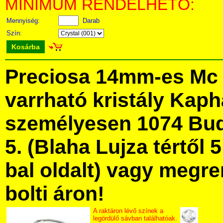
MINIMUM RENDELHETŐ:
Mennyiség:
Darab
Szín:
Kosárba
Preciosa 14mm-es Mc 
varrható kristály Kap
személyesen 1074 Bud
5. (Blaha Lujza tértől 5
bal oldalt) vagy megre
bolti áron!
A raktáron lévő színek a
legördülő sávban találhatóak.