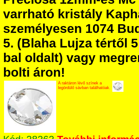
varrható kristály Kap
személyesen 1074 Bud
5. (Blaha Lujza tértől 5
bal oldalt) vagy megre
bolti áron!
A raktáron lévő színek a
legördülő sávban találhatóak.