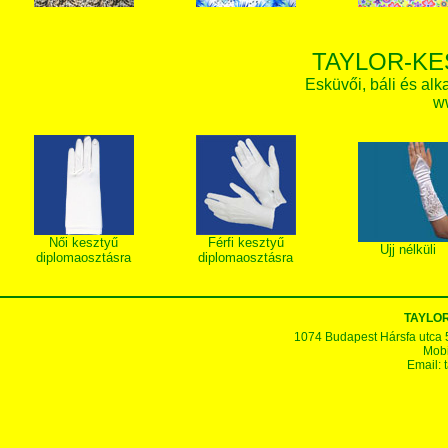
TAYLOR-KE
Esküvői, báli és alk
w
Női kesztyű
Férfi kesztyű
Ujj nélküli
diplomaosztásra
diplomaosztásra
TAYLOR
1074 Budapest Hársfa utca 5-7
Mobi
Email: