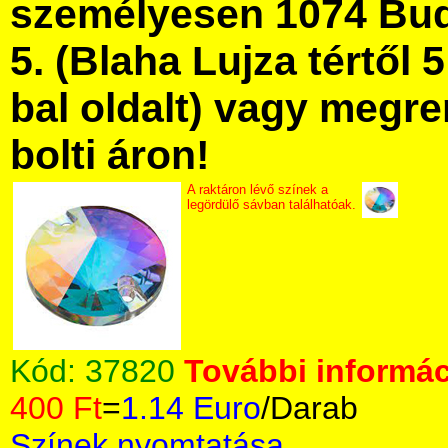
személyesen 1074 Bud
5. (Blaha Lujza tértől 5
bal oldalt) vagy megre
bolti áron!
A raktáron lévő színek a
legördülő sávban találhatóak.
Kód:
37820
További informác
400 Ft
=
1.14 Euro
/Darab
Színek nyomtatása