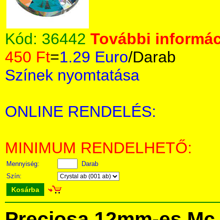
Kód:
36442
További informác
450 Ft
=
1.29 Euro
/Darab
Színek nyomtatása
ONLINE RENDELÉS:
MINIMUM RENDELHETŐ:
Mennyiség:
Darab
Szín:
Kosárba
Preciosa 12mm-es Mc 