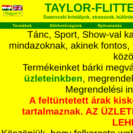
TAYLOR-FLITT
Swarovski kristályok, strasszok, különlege
Termékek
Elérhetőségünk
Nyitvatartás
Tánc, Sport, Show-val ka
mindazoknak, akinek fontos,
közö
Termékeinket bárki megvá
üzleteinkben
, megrendel
Megrendelési i
A feltüntetett árak ki
tartalmaznak. AZ ÜZL
LEH