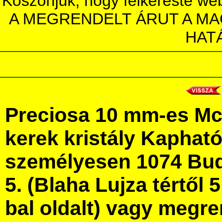
Köszönjük, hogy felkereste we
A MEGRENDELT ÁRUT A MA
HAT
Preciosa 10 mm-es Mc 
kerek kristály Kaphat
személyesen 1074 Bud
5. (Blaha Lujza tértől 5
bal oldalt) vagy megre