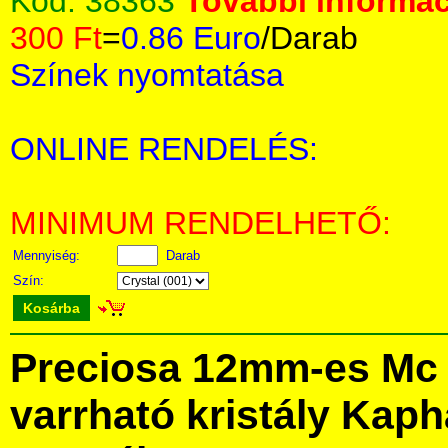
Kód:
38363
További informác
300 Ft
=
0.86 Euro
/Darab
Színek nyomtatása
ONLINE RENDELÉS:
MINIMUM RENDELHETŐ:
Mennyiség:
Darab
Szín:
Kosárba
Preciosa 12mm-es Mc 
varrható kristály Kap