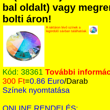
bal oldalt) vagy megre
bolti áron!
A raktáron lévő színek a
legördülő sávban találhatóak.
Kód:
38361
További informác
300 Ft
=
0.86 Euro
/Darab
Színek nyomtatása
ONLINE RENDELÉS: