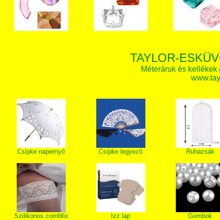
TAYLOR-ESKÜV
Méteráruk és kellékek
www.tay
Csipke napernyő
Csipke legyező
Ruhazsák
Szilikonos combfix
Izz lap
Gombok