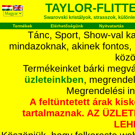
TAYLOR-FLITT
Swarovski kristályok, strasszok, különlege
Termékek
Elérhetőségünk
Nyitvatartás
Tánc, Sport, Show-val ka
mindazoknak, akinek fontos,
közö
Termékeinket bárki megvá
üzleteinkben
, megrendel
Megrendelési i
A feltüntetett árak ki
tartalmaznak. AZ ÜZL
LEH