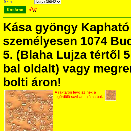
Szín:
Kosárba
Kása gyöngy Kapható
személyesen 1074 Bud
5. (Blaha Lujza tértől 5
bal oldalt) vagy megre
bolti áron!
A raktáron lévő színek a
legördülő sávban találhatóak.