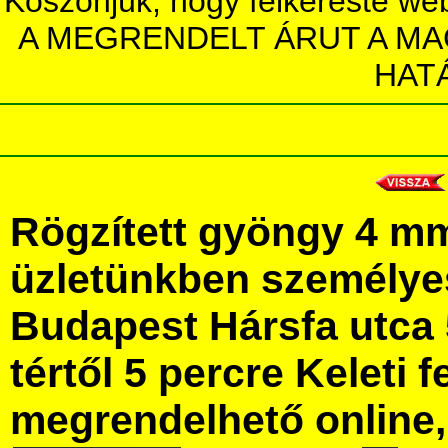
Köszönjük, hogy felkereste we
A MEGRENDELT ÁRUT A MA
HAT
Rögzített gyöngy 4 m
üzletünkben személye
Budapest Hársfa utca 
tértől 5 percre Keleti f
megrendelhető online, 