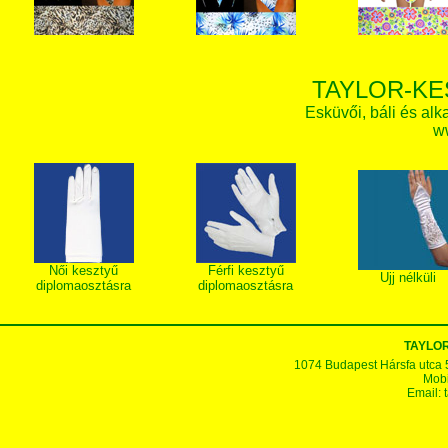
TAYLOR-KE
Esküvői, báli és alk
w
Női kesztyű
Férfi kesztyű
Ujj nélküli
diplomaosztásra
diplomaosztásra
TAYLOR
1074 Budapest Hársfa utca 5-7
Mobi
Email: