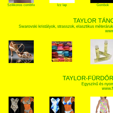
Szilikonos combfix
Izz lap
Gombok
TAYLOR TÁN
Swarovski kristályok, strasszok, elasztikus méteráruk, 
www.
TAYLOR-FÜRDŐR
Egyszínű és nyom
www.f