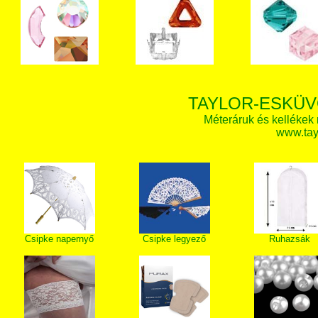
TAYLOR-ESKÜV
Méteráruk és kellékek
www.tay
Csipke napernyő
Csipke legyező
Ruhazsák