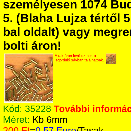
személyesen 1074 Bud
5. (Blaha Lujza tértől 5
bal oldalt) vagy megre
bolti áron!
A raktáron lévő színek a
legördülő sávban találhatóak.
Kód:
35228
További informác
Méret:
Kb 6mm
200 Ft
=
0.57 Euro
/Tasak