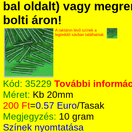
bal oldalt) vagy megre
bolti áron!
A raktáron lévő színek a
legördülő sávban találhatóak.
Kód:
35229
További informác
Méret:
Kb 20mm
200 Ft
=
0.57 Euro
/Tasak
Megjegyzés:
10 gram
Színek nyomtatása