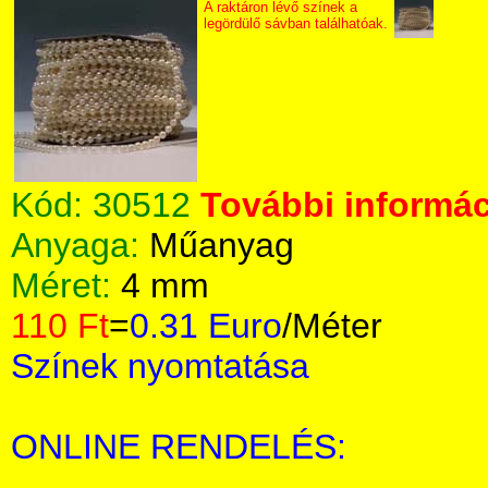
A raktáron lévő színek a
legördülő sávban találhatóak.
Kód:
30512
További informác
Anyaga:
Műanyag
Méret:
4 mm
110 Ft
=
0.31 Euro
/Méter
Színek nyomtatása
ONLINE RENDELÉS: