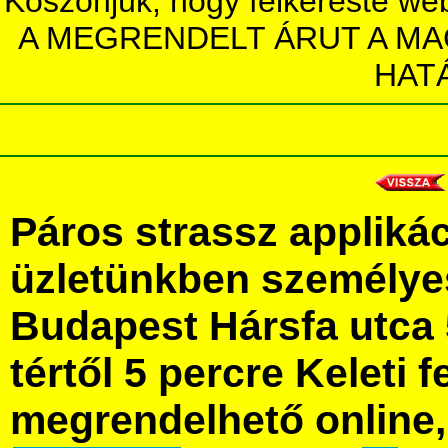
Köszönjük, hogy felkereste we
A MEGRENDELT ÁRUT A MA
HAT
Páros strassz appliká
üzletünkben személye
Budapest Hársfa utca 
tértől 5 percre Keleti f
megrendelhető online, 