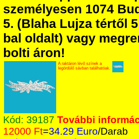
személyesen 1074 Bud
5. (Blaha Lujza tértől 5
bal oldalt) vagy megre
bolti áron!
A raktáron lévő színek a
legördülő sávban találhatóak.
Kód:
39187
További informác
12000 Ft
=
34.29 Euro
/Darab