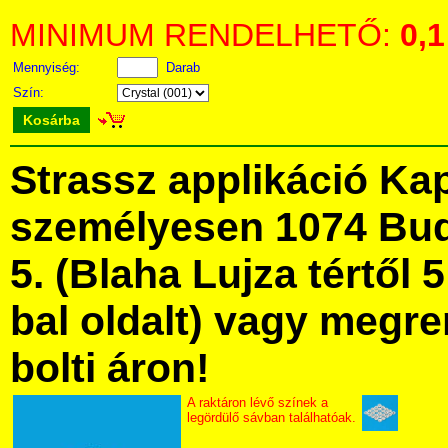
MINIMUM RENDELHETŐ:
0,1
Mennyiség:
Darab
Szín:
Kosárba
Strassz applikáció Ka
személyesen 1074 Bud
5. (Blaha Lujza tértől 5
bal oldalt) vagy megre
bolti áron!
A raktáron lévő színek a
legördülő sávban találhatóak.