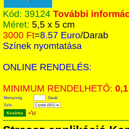
Kód:
39124
További informác
Méret:
5,5 x 5 cm
3000 Ft
=
8.57 Euro
/Darab
Színek nyomtatása
ONLINE RENDELÉS:
MINIMUM RENDELHETŐ:
0,1
Mennyiség:
Darab
Szín:
Kosárba