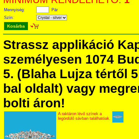
Mennyiség:
Pár
Szín:
Kosárba
Strassz applikáció Ka
személyesen 1074 Bud
5. (Blaha Lujza tértől 5
bal oldalt) vagy megre
bolti áron!
A raktáron lévő színek a
legördülő sávban találhatóak.