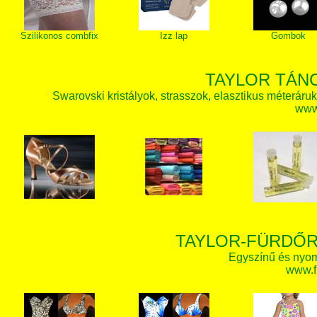
Szilikonos combfix
Izz lap
Gombok
TAYLOR TÁN
Swarovski kristályok, strasszok, elasztikus méteráruk, 
www.
TAYLOR-FÜRDŐR
Egyszínű és nyom
www.f