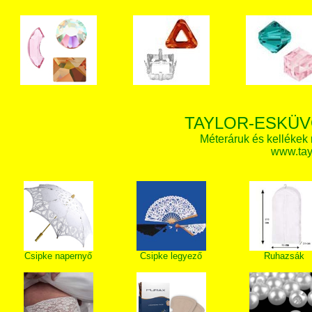
TAYLOR-ESKÜV
Méteráruk és kellékek
www.tay
Csipke napernyő
Csipke legyező
Ruhazsák