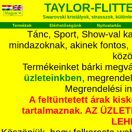
TAYLOR-FLITT
Swarovski kristályok, strasszok, különlege
Termékek
Elérhetőségünk
Nyitvatartás
Tánc, Sport, Show-val ka
mindazoknak, akinek fontos,
közö
Termékeinket bárki megvá
üzleteinkben
, megrendel
Megrendelési i
A feltüntetett árak ki
tartalmaznak. AZ ÜZL
LEH