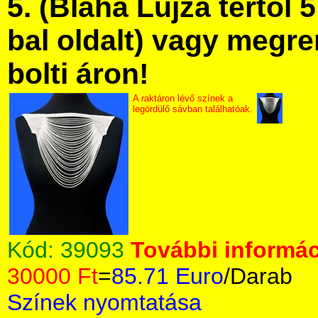
5. (Blaha Lujza tértől 5
bal oldalt) vagy megre
bolti áron!
A raktáron lévő színek a
legördülő sávban találhatóak.
Kód:
39093
További informác
30000 Ft
=
85.71 Euro
/Darab
Színek nyomtatása