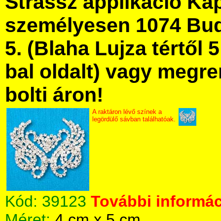
Strassz applikáció Ka
személyesen 1074 Bud
5. (Blaha Lujza tértől 5
bal oldalt) vagy megre
bolti áron!
A raktáron lévő színek a
legördülő sávban találhatóak.
Kód:
39123
További informác
Méret:
4 cm x 5 cm