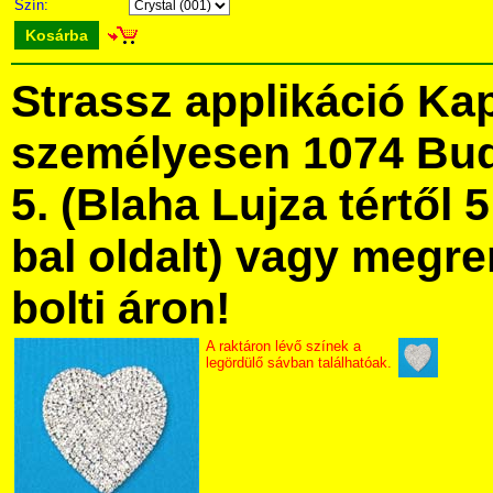
Szín:
Kosárba
Strassz applikáció Ka
személyesen 1074 Bud
5. (Blaha Lujza tértől 5
bal oldalt) vagy megre
bolti áron!
A raktáron lévő színek a
legördülő sávban találhatóak.