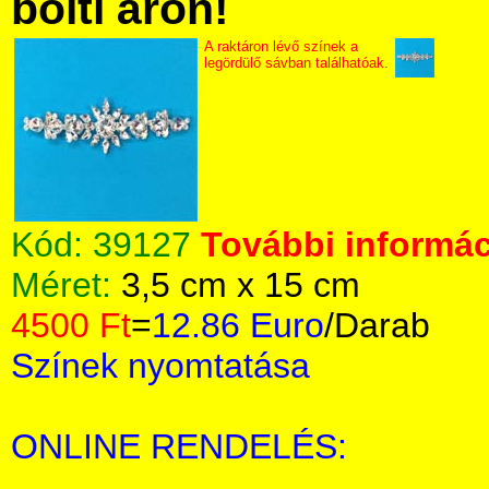
bolti áron!
A raktáron lévő színek a
legördülő sávban találhatóak.
Kód:
39127
További informác
Méret:
3,5 cm x 15 cm
4500 Ft
=
12.86 Euro
/Darab
Színek nyomtatása
ONLINE RENDELÉS: