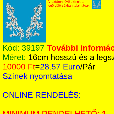
A raktáron lévő színek a
legördülő sávban találhatóak.
Kód:
39197
További informác
Méret:
16cm hosszú és a legs
10000 Ft
=
28.57 Euro
/Pár
Színek nyomtatása
ONLINE RENDELÉS:
MINIMUM RENDELHETŐ:
1