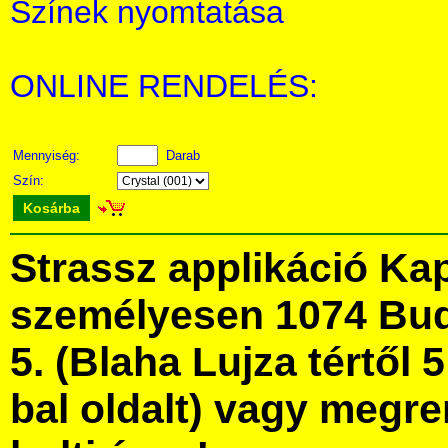
Színek nyomtatása
ONLINE RENDELÉS:
Mennyiség:
Darab
Szín:
Kosárba
Strassz applikáció Ka
személyesen 1074 Bud
5. (Blaha Lujza tértől 5
bal oldalt) vagy megre