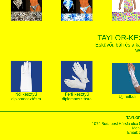
TAYLOR-KE
Esküvői, báli és alk
w
Női kesztyű
Férfi kesztyű
Ujj nélküli
diplomaosztásra
diplomaosztásra
TAYLOR
1074 Budapest Hársfa utca 5-7
Mobi
Email: