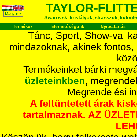
TAYLOR-FLITT
Swarovski kristályok, strasszok, különlege
Termékek
Elérhetőségünk
Nyitvatartás
Tánc, Sport, Show-val ka
mindazoknak, akinek fontos,
közö
Termékeinket bárki megvá
üzleteinkben
, megrendel
Megrendelési i
A feltüntetett árak ki
tartalmaznak. AZ ÜZL
LEH