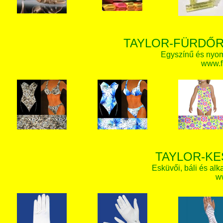
TAYLOR-FÜRDŐR
Egyszínű és nyom
www.f
TAYLOR-KE
Esküvői, báli és alk
w