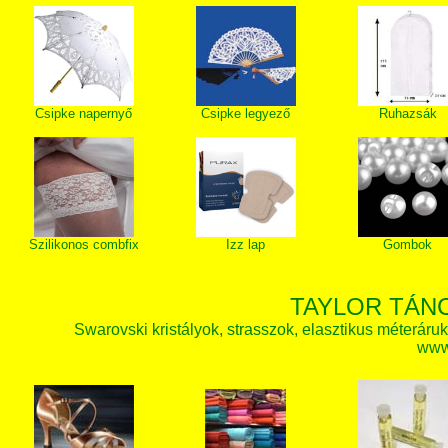
Csipke napernyő
Csipke legyező
Ruhazsák
Szilikonos combfix
Izz lap
Gombok
TAYLOR TÁN
Swarovski kristályok, strasszok, elasztikus méteráruk, 
www.