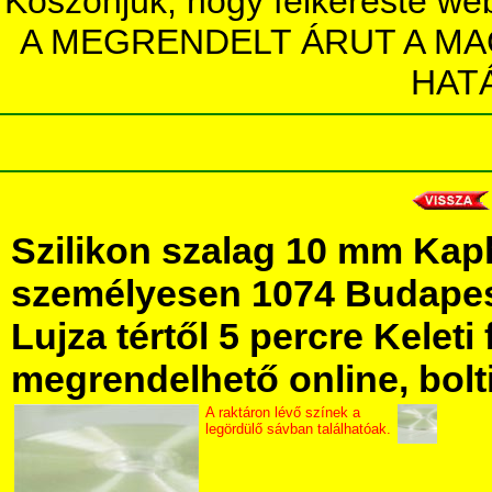
Köszönjük, hogy felkereste we
A MEGRENDELT ÁRUT A MA
HAT
Szilikon szalag 10 mm Kap
személyesen 1074 Budapest
Lujza tértől 5 percre Keleti 
megrendelhető online, bolt
A raktáron lévő színek a
legördülő sávban találhatóak.