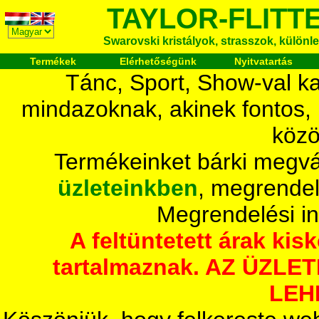
TAYLOR-FLITT
Swarovski kristályok, strasszok, különlege
Termékek
Elérhetőségünk
Nyitvatartás
Tánc, Sport, Show-val ka
mindazoknak, akinek fontos,
közö
Termékeinket bárki megvá
üzleteinkben
, megrendel
Megrendelési i
A feltüntetett árak ki
tartalmaznak. AZ ÜZL
LEH