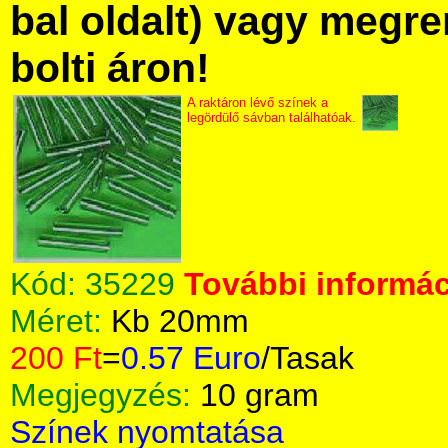
bal oldalt) vagy megre
bolti áron!
A raktáron lévő színek a
legördülő sávban találhatóak.
Kód:
35229
További informác
Méret:
Kb 20mm
200 Ft
=
0.57 Euro
/Tasak
Megjegyzés:
10 gram
Színek nyomtatása