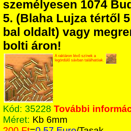
személyesen 1074 Bud
5. (Blaha Lujza tértől 5
bal oldalt) vagy megre
bolti áron!
A raktáron lévő színek a
legördülő sávban találhatóak.
Kód:
35228
További informác
Méret:
Kb 6mm
200 Ft
=
0.57 Euro
/Tasak