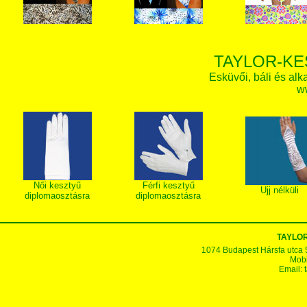
TAYLOR-KE
Esküvői, báli és alk
w
Női kesztyű
Férfi kesztyű
Ujj nélküli
diplomaosztásra
diplomaosztásra
TAYLOR
1074 Budapest Hársfa utca 5-7
Mobi
Email: