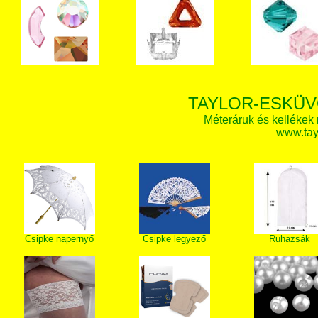
TAYLOR-ESKÜV
Méteráruk és kellékek
www.tay
Csipke napernyő
Csipke legyező
Ruhazsák