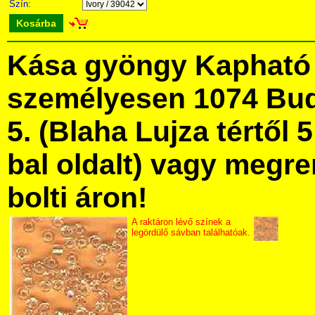
Szín:
Kosárba
Kása gyöngy Kapható
személyesen 1074 Bud
5. (Blaha Lujza tértől 5
bal oldalt) vagy megre
bolti áron!
A raktáron lévő színek a
legördülő sávban találhatóak.