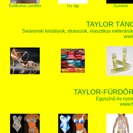
Szilikonos combfix
Izz lap
Gombok
TAYLOR TÁN
Swarovski kristályok, strasszok, elasztikus méteráruk, 
www.
TAYLOR-FÜRDŐR
Egyszínű és nyom
www.f