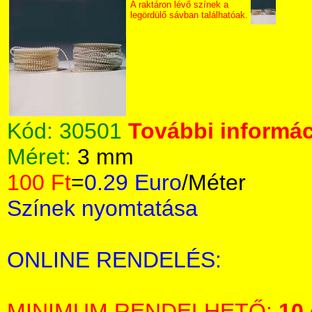
A raktáron lévő színek a
legördülő sávban találhatóak.
Kód:
30501
További informác
Méret:
3 mm
100 Ft
=
0.29 Euro
/Méter
Színek nyomtatása
ONLINE RENDELÉS:
MINIMUM RENDELHETŐ:
10