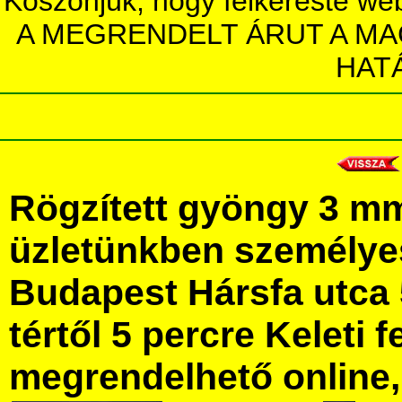
Köszönjük, hogy felkereste we
A MEGRENDELT ÁRUT A MA
HAT
Rögzített gyöngy 3 m
üzletünkben személye
Budapest Hársfa utca 
tértől 5 percre Keleti f
megrendelhető online, 