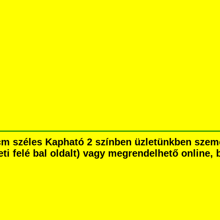
 1 cm széles Kapható 2 színben üzletünkben sz
eti felé bal oldalt) vagy megrendelhető online, b