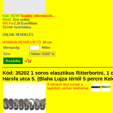
Kód:
36749
További információk...
Méret:
2cm széles
800 Ft
=
2.29 Euro
/Méter
Színek nyomtatása
ONLINE RENDELÉS:
MINIMUM RENDELHETŐ:
10 cm
Mennyiség:
Méter
Szín:
Kosárba
Kód: 35202 1 soros elasztikus flitterbortni,
Hársfa utca 5. (Blaha Lujza tértől 5 percre Kel
A raktáron lévő színek a
legördülő sávban találhatóak.