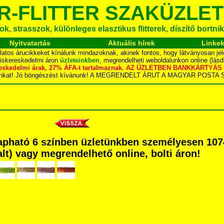
R-FLITTER SZAKÜZLET
k, strasszok, különleges elasztikus flitterek, díszítő bortnik
Nyitvatartás
Aktuális hírek
Linke
latos árucikkeket kínálunk mindazoknak, akinek fontos, hogy látványosan jel
kiskereskedelmi áron
üzleteinkben
, megrendelheti weboldalunkon online (lás
skereskedelmi árak, 27% ÁFA-t tartalmaznak. AZ ÜZLETBEN BANKKÁRT
dalunkat! Jó böngészést kívánunk! A MEGRENDELT ÁRUT A MAGYAR POS
 Kapható 6 színben üzletünkben személyesen 107
dalt) vagy megrendelhető online, bolti áron!