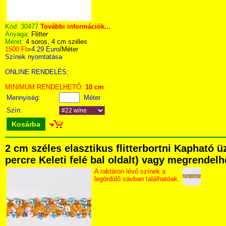
Kód:
30477
További információk...
Anyaga:
Flitter
Méret:
4 soros, 4 cm széles
1500 Ft
=
4.29 Euro
/Méter
Színek nyomtatása
ONLINE RENDELÉS:
MINIMUM RENDELHETŐ:
10 cm
Mennyiség:
Méter
Szín:
Kosárba
2 cm széles elasztikus flitterbortni Kapható 
percre Keleti felé bal oldalt) vagy megrendelhe
A raktáron lévő színek a
legördülő sávban találhatóak.