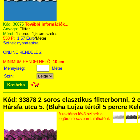
Kód:
36075
További információk...
Anyaga:
Flitter
Méret:
1 soros, 1,5 cm széles
550 Ft
=
1.57 Euro
/Méter
Színek nyomtatása
ONLINE RENDELÉS:
MINIMUM RENDELHETŐ:
10 cm
Mennyiség:
Méter
Szín:
Kosárba
Kód: 33878 2 soros elasztikus flitterbortni,
Hársfa utca 5. (Blaha Lujza tértől 5 percre Kel
A raktáron lévő színek a
legördülő sávban találhatóak.