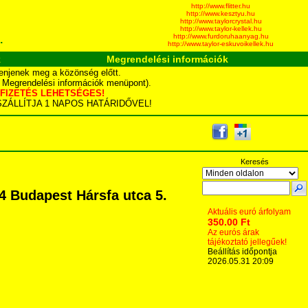
http://www.flitter.hu
http://www.kesztyu.hu
http://www.taylorcrystal.hu
http://www.taylor-kellek.hu
http://www.furdoruhaanyag.hu
.
http://www.taylor-eskuvoikellek.hu
k
Megrendelési információk
enjenek meg a közönség előtt.
d Megrendelési információk menüpont).
YÁS FIZETÉS LEHETSÉGES!
TA SZÁLLÍTJA 1 NAPOS HATÁRIDŐVEL!
Keresés
4 Budapest Hársfa utca 5.
Aktuális euró árfolyam
350.00 Ft
Az eurós árak
tájékoztató jellegűek!
Beállítás időpontja
2026.05.31 20:09