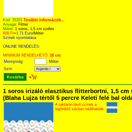
Kód:
35201
További információk...
Anyaga:
Flitter
Méret:
1 soros, 1,5 cm széles
600 Ft
=
1.71 Euro
/Méter
Színek nyomtatása
ONLINE RENDELÉS:
MINIMUM RENDELHETŐ:
10 cm
Mennyiség:
Méter
Szín:
Kosárba
1 soros irizáló elasztikus flitterbortni, 1,5
(Blaha Lujza tértől 5 percre Keleti felé bal ol
A raktáron lévő színek a
legördülő sávban találhatóak.