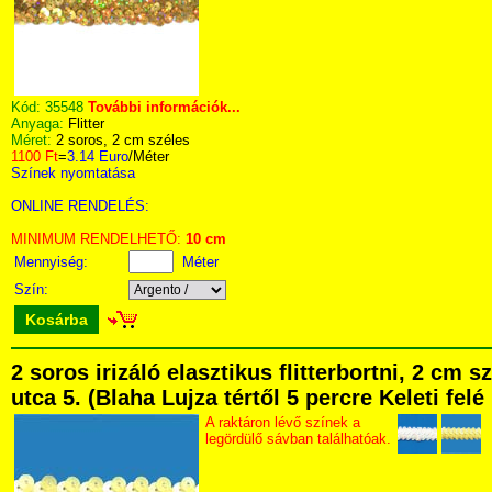
Kód:
35548
További információk...
Anyaga:
Flitter
Méret:
2 soros, 2 cm széles
1100 Ft
=
3.14 Euro
/Méter
Színek nyomtatása
ONLINE RENDELÉS:
MINIMUM RENDELHETŐ:
10 cm
Mennyiség:
Méter
Szín:
Kosárba
2 soros irizáló elasztikus flitterbortni, 2 c
utca 5. (Blaha Lujza tértől 5 percre Keleti fel
A raktáron lévő színek a
legördülő sávban találhatóak.