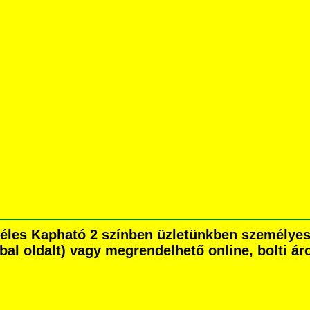
m széles Kapható 2 színben üzletünkben személy
é bal oldalt) vagy megrendelhető online, bolti ár