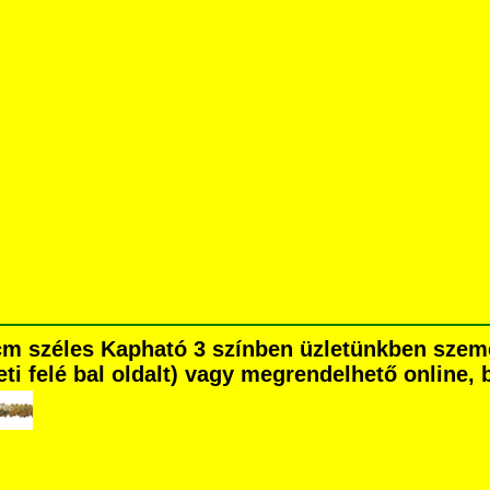
 2 cm széles Kapható 3 színben üzletünkben sz
eti felé bal oldalt) vagy megrendelhető online, b