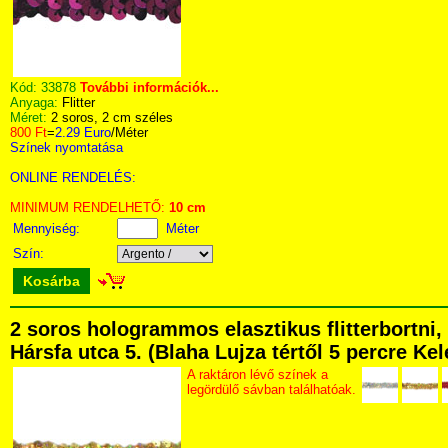
Kód:
33878
További információk...
Anyaga:
Flitter
Méret:
2 soros, 2 cm széles
800 Ft
=
2.29 Euro
/Méter
Színek nyomtatása
ONLINE RENDELÉS:
MINIMUM RENDELHETŐ:
10 cm
Mennyiség:
Méter
Szín:
Kosárba
2 soros hologrammos elasztikus flitterbortn
Hársfa utca 5. (Blaha Lujza tértől 5 percre Kel
A raktáron lévő színek a
legördülő sávban találhatóak.