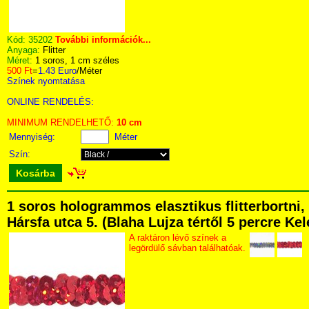
Kód:
35202
További információk...
Anyaga:
Flitter
Méret:
1 soros, 1 cm széles
500 Ft
=
1.43 Euro
/Méter
Színek nyomtatása
ONLINE RENDELÉS:
MINIMUM RENDELHETŐ:
10 cm
Mennyiség:
Méter
Szín:
Kosárba
1 soros hologrammos elasztikus flitterbortn
Hársfa utca 5. (Blaha Lujza tértől 5 percre Kel
A raktáron lévő színek a
legördülő sávban találhatóak.