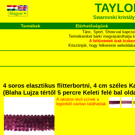
TAYLO
Swarovski kristályo
Termékek
Elérhetőségünk
Tánc, Sport, Show-val kapcso
Termékeinket bárki megvásárolhatja 
A feltüntetett árak ki
Köszönjük, hogy felkereste webol
4 soros elasztikus flitterbortni, 4 cm széles
(Blaha Lujza tértől 5 percre Keleti felé bal ol
A raktáron lévő színek a
legördülő sávban találhatóak.