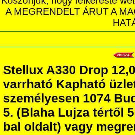
Köszönjük, hogy felkereste we
A MEGRENDELT ÁRUT A MA
HAT
Stellux A330 Drop 12,
varrható Kapható üzl
személyesen 1074 Bud
5. (Blaha Lujza tértől 5
bal oldalt) vagy megre