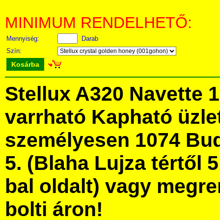
MINIMUM RENDELHETŐ:
Mennyiség:
Darab
Szín:
Kosárba
Stellux A320 Navette 
varrható Kapható üzl
személyesen 1074 Bud
5. (Blaha Lujza tértől 5
bal oldalt) vagy megre
bolti áron!