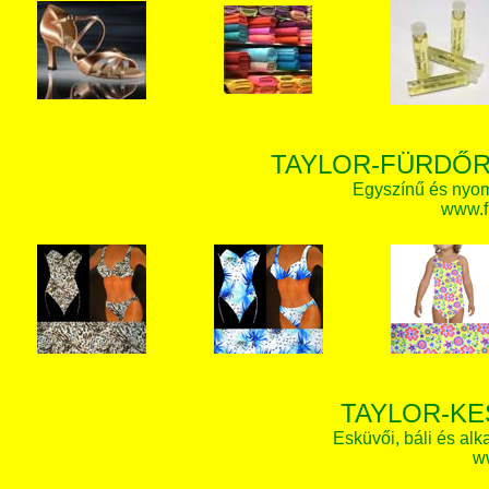
TAYLOR-FÜRDŐR
Egyszínű és nyom
www.f
TAYLOR-KE
Esküvői, báli és alk
w