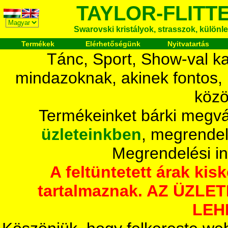
TAYLOR-FLITT
Swarovski kristályok, strasszok, különlege
Termékek
Elérhetőségünk
Nyitvatartás
Tánc, Sport, Show-val ka
mindazoknak, akinek fontos,
közö
Termékeinket bárki megvá
üzleteinkben
, megrendel
Megrendelési i
A feltüntetett árak ki
tartalmaznak. AZ ÜZL
LEH