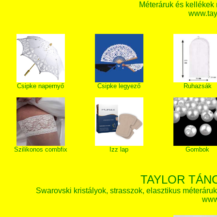
Méteráruk és kellékek
www.tay
Csipke napernyő
Csipke legyező
Ruhazsák
Szilikonos combfix
Izz lap
Gombok
TAYLOR TÁN
Swarovski kristályok, strasszok, elasztikus méteráruk, 
www.