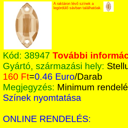
A raktáron lévő színek a
legördülő sávban találhatóak.
Kód:
38947
További informác
Gyártó, származási hely:
Stell
160 Ft
=
0.46 Euro
/Darab
Megjegyzés:
Minimum rendelé
Színek nyomtatása
ONLINE RENDELÉS: