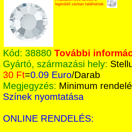
legördülő sávban találhatóak.
Kód:
38880
További informác
Gyártó, származási hely:
Stell
30 Ft
=
0.09 Euro
/Darab
Megjegyzés:
Minimum rendelé
Színek nyomtatása
ONLINE RENDELÉS: