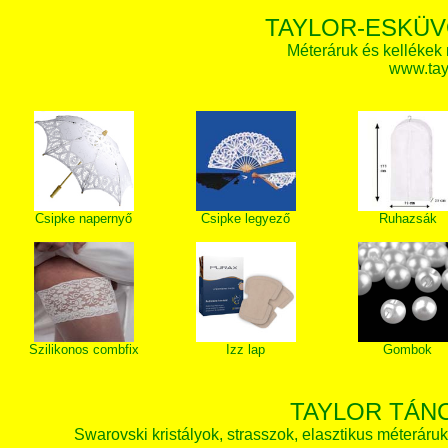
TAYLOR-ESKÜV
Méteráruk és kellékek
www.tay
Csipke napernyő
Csipke legyező
Ruhazsák
Szilikonos combfix
Izz lap
Gombok
TAYLOR TÁN
Swarovski kristályok, strasszok, elasztikus méteráruk, 