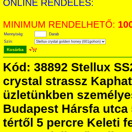
ONLINE RENDELÉS:
MINIMUM RENDELHETŐ:
10
Mennyiség:
Darab
Szín:
Kosárba
Kód: 38892 Stellux SS
crystal strassz Kapha
üzletünkben személye
Budapest Hársfa utca 
tértől 5 percre Keleti f