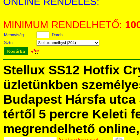
ONLINE RENDELÉS:
MINIMUM RENDELHETŐ:
10
Mennyiség:
Darab
Szín:
Kosárba
Stellux SS12 Hotfix C
üzletünkben személye
Budapest Hársfa utca 
tértől 5 percre Keleti f
megrendelhető online, 
A raktáron lévő színek a