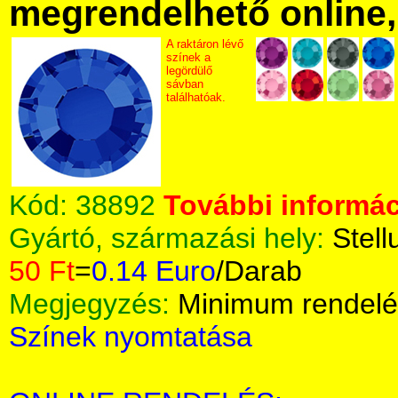
megrendelhető online, 
A raktáron lévő
színek a
legördülő
sávban
találhatóak.
Kód:
38892
További informác
Gyártó, származási hely:
Stell
50 Ft
=
0.14 Euro
/Darab
Megjegyzés:
Minimum rendelé
Színek nyomtatása