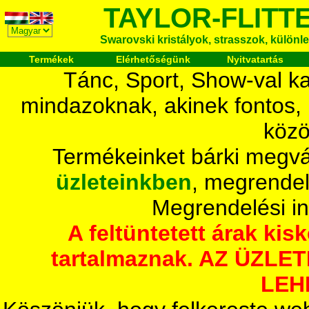
TAYLOR-FLITT
Swarovski kristályok, strasszok, különlege
Termékek
Elérhetőségünk
Nyitvatartás
Tánc, Sport, Show-val ka
mindazoknak, akinek fontos,
közö
Termékeinket bárki megvá
üzleteinkben
, megrendel
Megrendelési i
A feltüntetett árak ki
tartalmaznak. AZ ÜZL
LEH