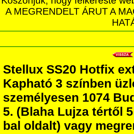
Köszönjük, hogy felkereste we
A MEGRENDELT ÁRUT A MA
HAT
Stellux SS20 Hotfix ex
Kapható 3 színben üz
személyesen 1074 Bud
5. (Blaha Lujza tértől 5
bal oldalt) vagy megre