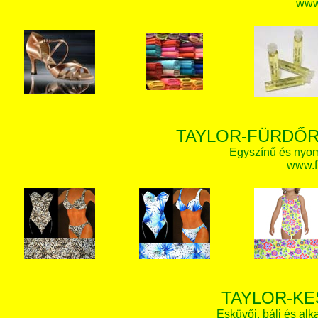
www.
TAYLOR-FÜRDŐR
Egyszínű és nyom
www.f
TAYLOR-KE
Esküvői, báli és alk