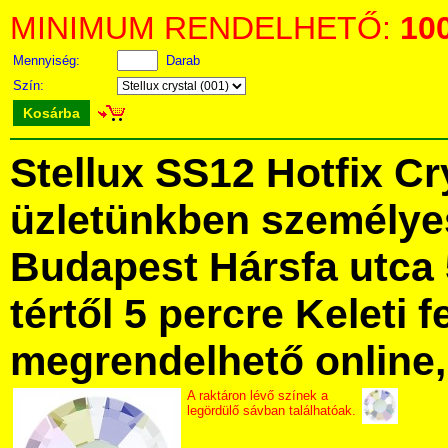
MINIMUM RENDELHETŐ:
10
Mennyiség:
Darab
Szín:
Kosárba
Stellux SS12 Hotfix C
üzletünkben személye
Budapest Hársfa utca 
tértől 5 percre Keleti f
megrendelhető online, 
A raktáron lévő színek a
legördülő sávban találhatóak.