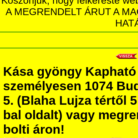
Köszönjük, hogy felkereste we
A MEGRENDELT ÁRUT A MA
HAT
Kása gyöngy Kapható
személyesen 1074 Bud
5. (Blaha Lujza tértől 5
bal oldalt) vagy megre
bolti áron!