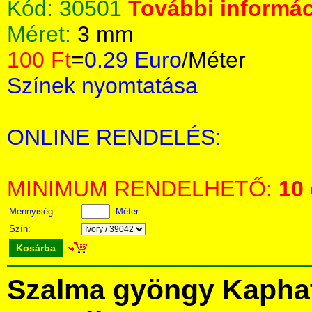
Kód:
30501
További informác
Méret:
3 mm
100 Ft
=
0.29 Euro
/Méter
Színek nyomtatása
ONLINE RENDELÉS:
MINIMUM RENDELHETŐ:
10
Mennyiség:
Méter
Szín:
Kosárba
Szalma gyöngy Kapha