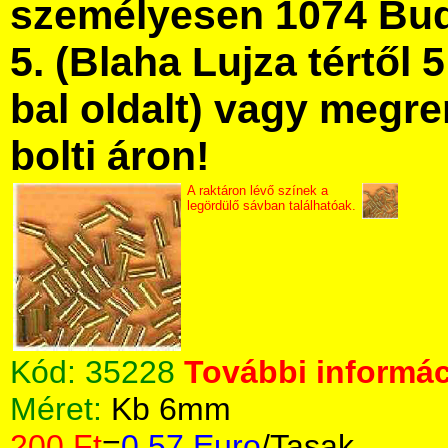
személyesen 1074 Bud
5. (Blaha Lujza tértől 5
bal oldalt) vagy megre
bolti áron!
A raktáron lévő színek a
legördülő sávban találhatóak.
Kód:
35228
További informác
Méret:
Kb 6mm
200 Ft
=
0.57 Euro
/Tasak