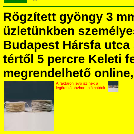
Rögzített gyöngy 3 m
üzletünkben személye
Budapest Hársfa utca 
tértől 5 percre Keleti f
megrendelhető online, 
A raktáron lévő színek a
legördülő sávban találhatóak.