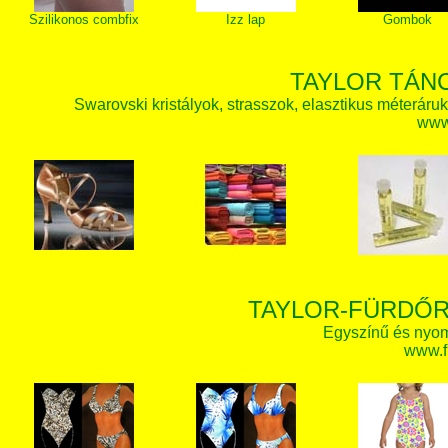
Szilikonos combfix
Izz lap
Gombok
TAYLOR TÁN
Swarovski kristályok, strasszok, elasztikus méteráruk, 
www.
TAYLOR-FÜRDŐR
Egyszínű és nyom
www.f