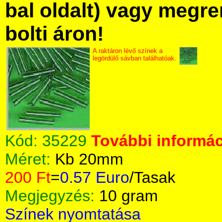
bal oldalt) vagy megre
bolti áron!
A raktáron lévő színek a
legördülő sávban találhatóak.
Kód:
35229
További informác
Méret:
Kb 20mm
200 Ft
=
0.57 Euro
/Tasak
Megjegyzés:
10 gram
Színek nyomtatása