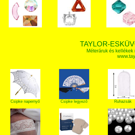
TAYLOR-ESKÜV
Méteráruk és kellékek
www.tay
Csipke napernyő
Csipke legyező
Ruhazsák