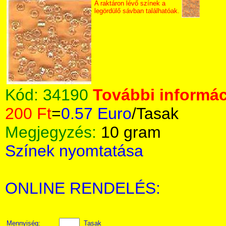
A raktáron lévő színek a
legördülő sávban találhatóak.
Kód:
34190
További informác
200 Ft
=
0.57 Euro
/Tasak
Megjegyzés:
10 gram
Színek nyomtatása
ONLINE RENDELÉS:
Mennyiség:
Tasak