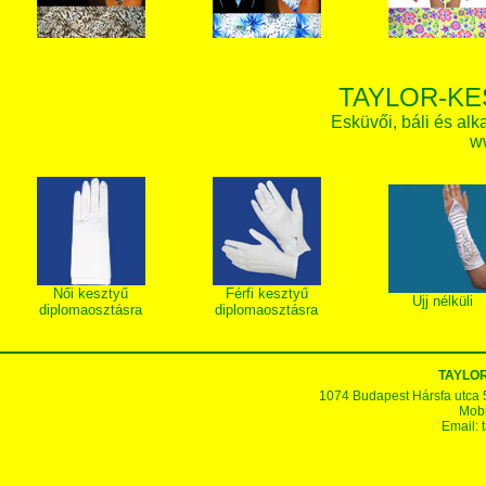
TAYLOR-KE
Esküvői, báli és alk
w
Női kesztyű
Férfi kesztyű
Ujj nélküli
diplomaosztásra
diplomaosztásra
TAYLOR
1074 Budapest Hársfa utca 5-7
Mobi
Email: