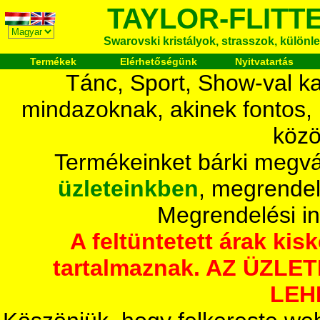
TAYLOR-FLITT
Swarovski kristályok, strasszok, különlege
Termékek
Elérhetőségünk
Nyitvatartás
Tánc, Sport, Show-val ka
mindazoknak, akinek fontos,
közö
Termékeinket bárki megvá
üzleteinkben
, megrendel
Megrendelési i
A feltüntetett árak ki
tartalmaznak. AZ ÜZL
LEH