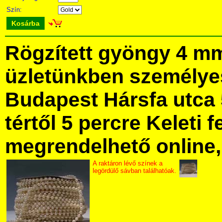
Szín:
Kosárba
Rögzített gyöngy 4 m
üzletünkben személye
Budapest Hársfa utca 
tértől 5 percre Keleti f
megrendelhető online, 
A raktáron lévő színek a
legördülő sávban találhatóak.