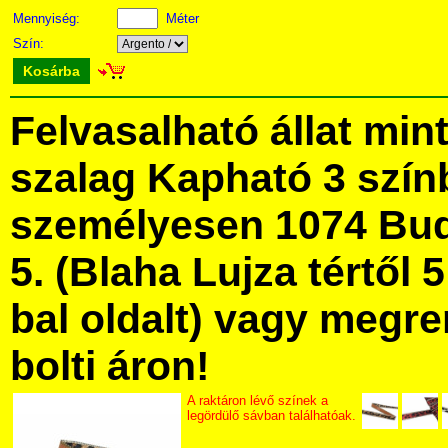
Mennyiség:
Méter
Szín:
Kosárba
Felvasalható állat min
szalag Kapható 3 szí
személyesen 1074 Bud
5. (Blaha Lujza tértől 5
bal oldalt) vagy megre
bolti áron!
A raktáron lévő színek a
legördülő sávban találhatóak.