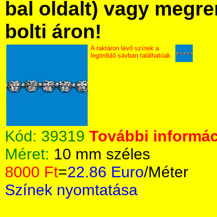
bal oldalt) vagy megre
bolti áron!
A raktáron lévő színek a
legördülő sávban találhatóak.
Kód:
39319
További informác
Méret:
10 mm széles
8000 Ft
=
22.86 Euro
/Méter
Színek nyomtatása