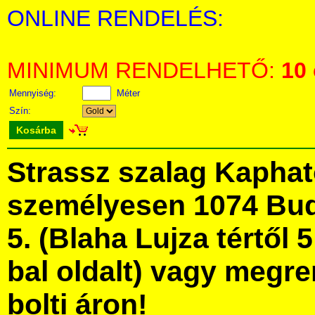
ONLINE RENDELÉS:
MINIMUM RENDELHETŐ:
10
Mennyiség:
Méter
Szín:
Kosárba
Strassz szalag Kapha
személyesen 1074 Bud
5. (Blaha Lujza tértől 5
bal oldalt) vagy megre
bolti áron!