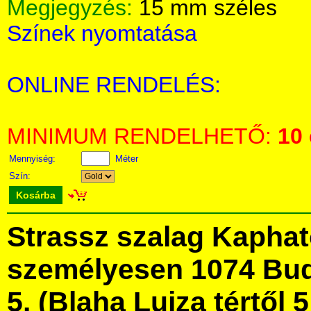
Megjegyzés:
15 mm széles
Színek nyomtatása
ONLINE RENDELÉS:
MINIMUM RENDELHETŐ:
10
Mennyiség:
Méter
Szín:
Kosárba
Strassz szalag Kapha
személyesen 1074 Bud
5. (Blaha Lujza tértől 5