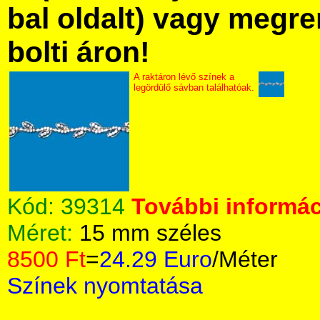
bal oldalt) vagy megre
bolti áron!
A raktáron lévő színek a
legördülő sávban találhatóak.
Kód:
39314
További informác
Méret:
15 mm széles
8500 Ft
=
24.29 Euro
/Méter
Színek nyomtatása