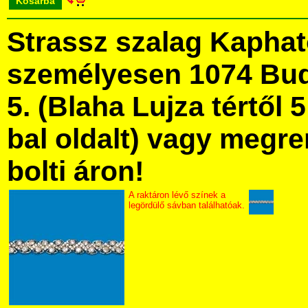
Kosárba
Strassz szalag Kapha
személyesen 1074 Bud
5. (Blaha Lujza tértől 5
bal oldalt) vagy megre
bolti áron!
A raktáron lévő színek a
legördülő sávban találhatóak.