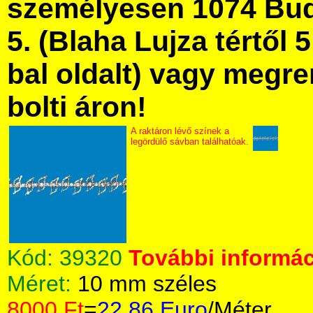
személyesen 1074 Bud
5. (Blaha Lujza tértől 5
bal oldalt) vagy megre
bolti áron!
A raktáron lévő színek a
legördülő sávban találhatóak.
Kód:
39320
További informác
Méret:
10 mm széles
8000 Ft
=
22.86 Euro
/Méter