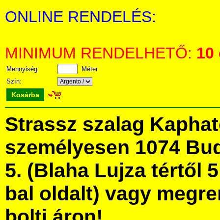
ONLINE RENDELÉS:
MINIMUM RENDELHETŐ:
10
Mennyiség:
Méter
Szín:
Kosárba
Strassz szalag Kapha
személyesen 1074 Bud
5. (Blaha Lujza tértől 5
bal oldalt) vagy megre
bolti áron!