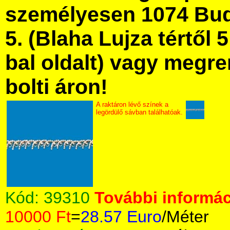
személyesen 1074 Bud
5. (Blaha Lujza tértől 5
bal oldalt) vagy megre
bolti áron!
A raktáron lévő színek a
legördülő sávban találhatóak.
Kód:
39310
További informác
10000 Ft
=
28.57 Euro
/Méter