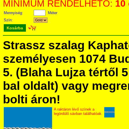
MINIMUM RENDELHETŐ:
10
Mennyiség:
Méter
Szín:
Kosárba
Strassz szalag Kapha
személyesen 1074 Bud
5. (Blaha Lujza tértől 5
bal oldalt) vagy megre
bolti áron!
A raktáron lévő színek a
legördülő sávban találhatóak.