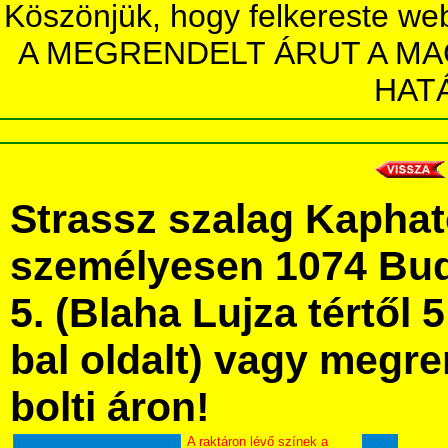
Köszönjük, hogy felkereste we
A MEGRENDELT ÁRUT A MA
HAT
Strassz szalag Kapha
személyesen 1074 Bud
5. (Blaha Lujza tértől 5
bal oldalt) vagy megre
bolti áron!
A raktáron lévő színek a