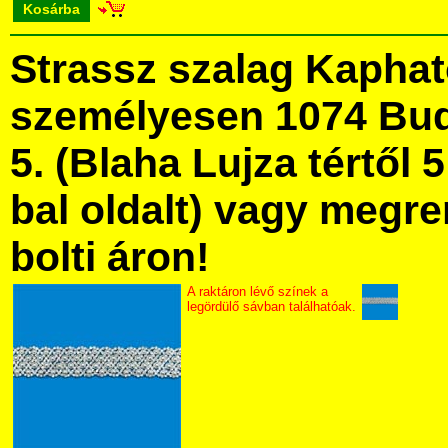
Kosárba
Strassz szalag Kapha
személyesen 1074 Bud
5. (Blaha Lujza tértől 5
bal oldalt) vagy megre
bolti áron!
A raktáron lévő színek a
legördülő sávban találhatóak.