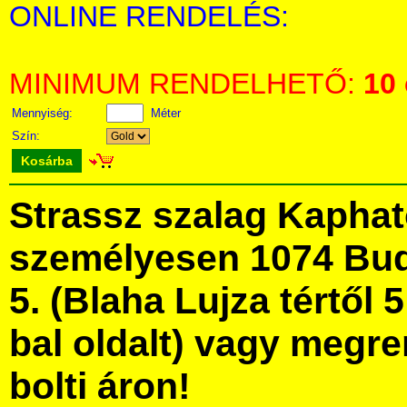
ONLINE RENDELÉS:
MINIMUM RENDELHETŐ:
10
Mennyiség:
Méter
Szín:
Kosárba
Strassz szalag Kapha
személyesen 1074 Bud
5. (Blaha Lujza tértől 5
bal oldalt) vagy megre
bolti áron!