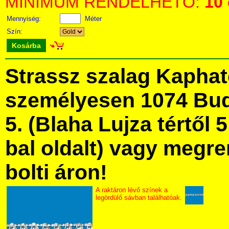
MINIMUM RENDELHETŐ:
10
Mennyiség:
Méter
Szín:
Kosárba
Strassz szalag Kapha
személyesen 1074 Bud
5. (Blaha Lujza tértől 5
bal oldalt) vagy megre
bolti áron!
A raktáron lévő színek a
legördülő sávban találhatóak.