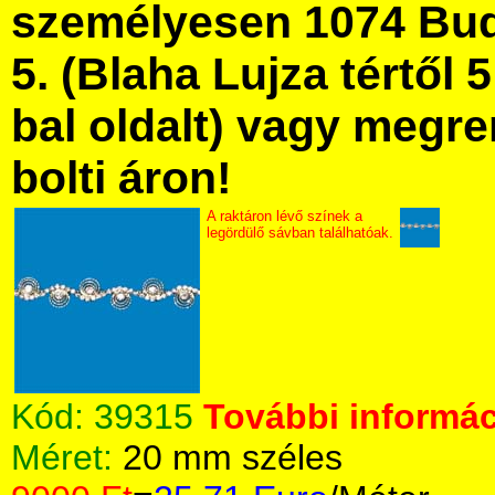
személyesen 1074 Bud
5. (Blaha Lujza tértől 5
bal oldalt) vagy megre
bolti áron!
A raktáron lévő színek a
legördülő sávban találhatóak.
Kód:
39315
További informác
Méret:
20 mm széles