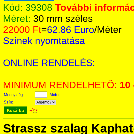
Kód:
39308
További informác
Méret:
30 mm széles
22000 Ft
=
62.86 Euro
/Méter
Színek nyomtatása
ONLINE RENDELÉS:
MINIMUM RENDELHETŐ:
10
Mennyiség:
Méter
Szín:
Kosárba
Strassz szalag Kapha