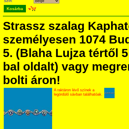
Szín:
Kosárba
Strassz szalag Kapha
személyesen 1074 Bud
5. (Blaha Lujza tértől 5
bal oldalt) vagy megre
bolti áron!
A raktáron lévő színek a
legördülő sávban találhatóak.