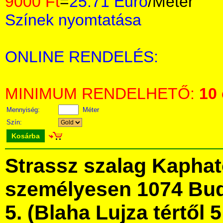
9000 Ft
=
25.71 Euro
/Méter
Színek nyomtatása
ONLINE RENDELÉS:
MINIMUM RENDELHETŐ:
10
Mennyiség:
Méter
Szín:
Kosárba
Strassz szalag Kapha
személyesen 1074 Bud
5. (Blaha Lujza tértől 5