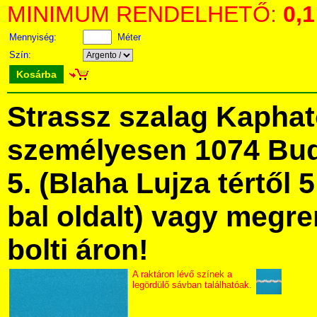
MINIMUM RENDELHETŐ:
0,1
Mennyiség:
Méter
Szín:
Kosárba
Strassz szalag Kapha
személyesen 1074 Bud
5. (Blaha Lujza tértől 5
bal oldalt) vagy megre
bolti áron!
A raktáron lévő színek a
legördülő sávban találhatóak.