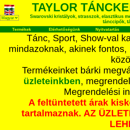
TAYLOR TÁNCKE
Swarovski kristályok, strasszok, elasztikus mét
tánccipők, t
Termékek
Elérhetőségünk
Nyitvatartás
Tánc, Sport, Show-val ka
mindazoknak, akinek fontos,
közö
Termékeinket bárki megvá
üzleteinkben
, megrendel
Megrendelési i
A feltüntetett árak ki
tartalmaznak. AZ ÜZL
LEH