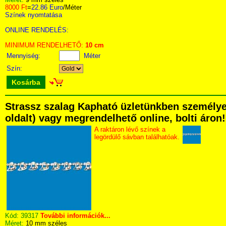
8000 Ft
=
22.86 Euro
/Méter
Színek nyomtatása
ONLINE RENDELÉS:
MINIMUM RENDELHETŐ:
10 cm
Mennyiség:
Méter
Szín:
Kosárba
Strassz szalag Kapható üzletünkben személyese
oldalt) vagy megrendelhető online, bolti áron!
A raktáron lévő színek a
legördülő sávban találhatóak.
Kód:
39317
További információk...
Méret:
10 mm széles