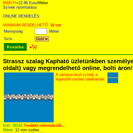
8000 Ft
=
22.86 Euro
/Méter
Színek nyomtatása
ONLINE RENDELÉS:
MINIMUM RENDELHETŐ:
10 cm
Mennyiség:
Méter
Szín:
Kosárba
Strassz szalag Kapható üzletünkben személyese
oldalt) vagy megrendelhető online, bolti áron!
A raktáron lévő színek a
legördülő sávban találhatóak.
Kód:
39316
További információk...
Méret:
12 mm széles