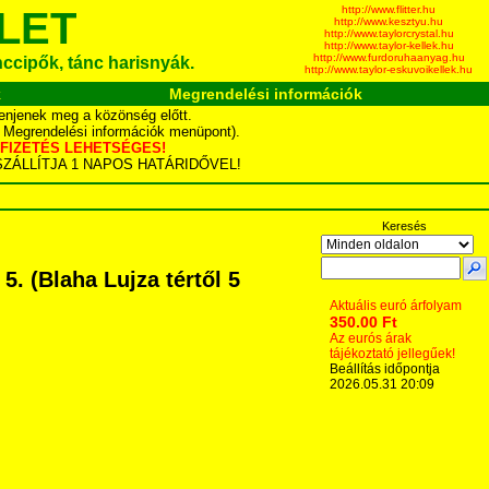
http://www.flitter.hu
LET
http://www.kesztyu.hu
http://www.taylorcrystal.hu
http://www.taylor-kellek.hu
http://www.furdoruhaanyag.hu
ánccipők, tánc harisnyák.
http://www.taylor-eskuvoikellek.hu
k
Megrendelési információk
enjenek meg a közönség előtt.
d Megrendelési információk menüpont).
YÁS FIZETÉS LEHETSÉGES!
TA SZÁLLÍTJA 1 NAPOS HATÁRIDŐVEL!
Keresés
. (Blaha Lujza tértől 5
Aktuális euró árfolyam
350.00 Ft
Az eurós árak
tájékoztató jellegűek!
Beállítás időpontja
2026.05.31 20:09