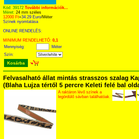
Kód:
39172
További információk...
Méret:
24 mm széles
12000 Ft
=
34.29 Euro
/Méter
Színek nyomtatása
ONLINE RENDELÉS:
MINIMUM RENDELHETŐ:
0,1
Mennyiség:
Méter
Szín:
Kosárba
Felvasalható állat mintás strasszos szalag K
(Blaha Lujza tértől 5 percre Keleti felé bal ol
A raktáron lévő színek a
legördülő sávban találhatóak.