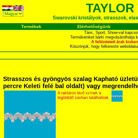
TAYLOR
Swarovski kristályok, strasszok, elasz
Termékek
Elérhetőségünk
Tánc, Sport, Show-val kapcso
Termékeinket bárki megvásárolhatja 
A feltüntetett árak ki
Köszönjük, hogy felkereste webol
Strasszos és gyöngyös szalag Kapható üzletü
percre Keleti felé bal oldalt) vagy megrendelhe
A raktáron lévő színek a
legördülő sávban találhatóak.