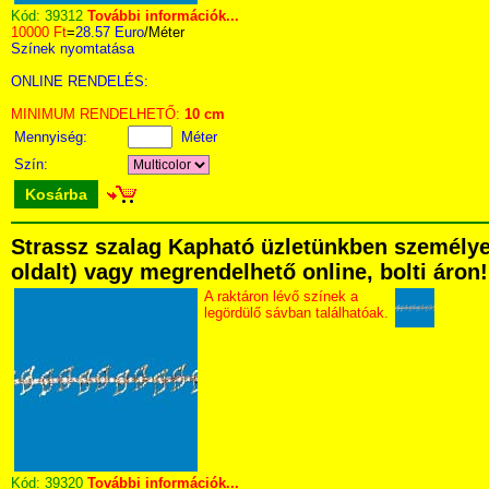
Kód:
39312
További információk...
10000 Ft
=
28.57 Euro
/Méter
Színek nyomtatása
ONLINE RENDELÉS:
MINIMUM RENDELHETŐ:
10 cm
Mennyiség:
Méter
Szín:
Kosárba
Strassz szalag Kapható üzletünkben személyese
oldalt) vagy megrendelhető online, bolti áron!
A raktáron lévő színek a
legördülő sávban találhatóak.
Kód:
39320
További információk...