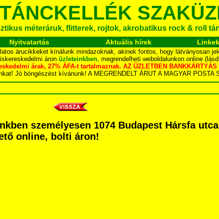
 TÁNCKELLÉK SZAKÜZ
tikus méteráruk, flitterek, rojtok, akrobatikus rock & roll t
Nyitvatartás
Aktuális hírek
Linke
latos árucikkeket kínálunk mindazoknak, akinek fontos, hogy látványosan jel
kiskereskedelmi áron
üzleteinkben
, megrendelheti weboldalunkon online (lás
skereskedelmi árak, 27% ÁFA-t tartalmaznak. AZ ÜZLETBEN BANKKÁRT
dalunkat! Jó böngészést kívánunk! A MEGRENDELT ÁRUT A MAGYAR POS
nkben személyesen 1074 Budapest Hársfa utca 5
tő online, bolti áron!