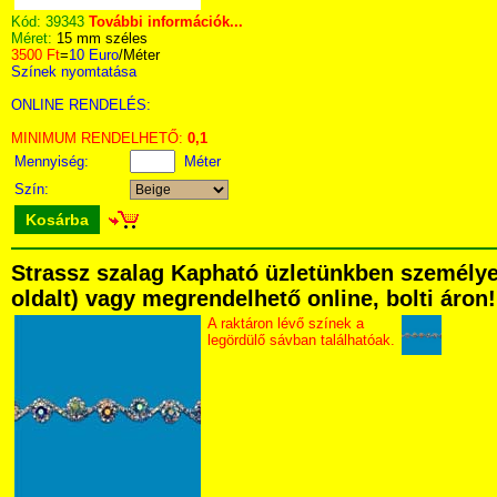
Kód:
39343
További információk...
Méret:
15 mm széles
3500 Ft
=
10 Euro
/Méter
Színek nyomtatása
ONLINE RENDELÉS:
MINIMUM RENDELHETŐ:
0,1
Mennyiség:
Méter
Szín:
Kosárba
Strassz szalag Kapható üzletünkben személyese
oldalt) vagy megrendelhető online, bolti áron!
A raktáron lévő színek a
legördülő sávban találhatóak.