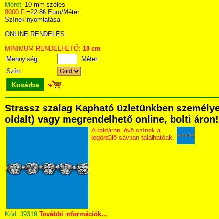
Méret:
10 mm széles
8000 Ft
=
22.86 Euro
/Méter
Színek nyomtatása
ONLINE RENDELÉS:
MINIMUM RENDELHETŐ:
10 cm
Mennyiség:
Méter
Szín:
Kosárba
Strassz szalag Kapható üzletünkben személyese
oldalt) vagy megrendelhető online, bolti áron!
A raktáron lévő színek a
legördülő sávban találhatóak.
Kód:
39319
További információk...